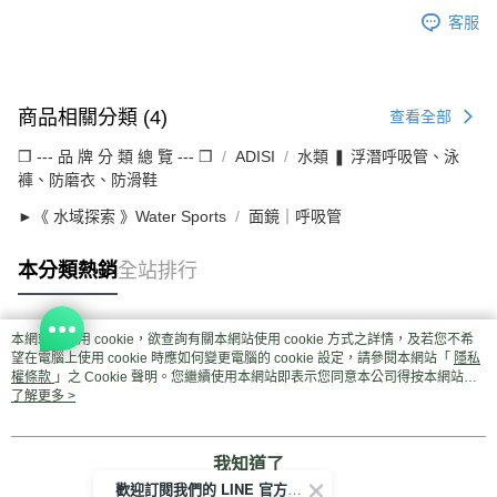
客服
商品相關分類 (4)
查看全部
❒ --- 品 牌 分 類 總 覽 --- ❒
ADISI
水類 ❚ 浮潛呼吸管、泳
褲、防磨衣、防滑鞋
►《 水域探索 》Water Sports
面鏡｜呼吸管
本分類熱銷
全站排行
本網站中使用 cookie，欲查詢有關本網站使用 cookie 方式之詳情，及若您不希
熱門標籤
望在電腦上使用 cookie 時應如何變更電腦的 cookie 設定，請參閱本網站「
隱私
權條款
」之 Cookie 聲明。您繼續使用本網站即表示您同意本公司得按本網站使
用條款之 Cookie 聲明使用 cookie。
了解更多 >
我知道了
歡迎訂閱我們的 LINE 官方帳號