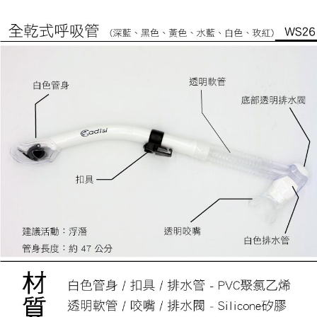
付款後門市自取
３．收到繳費通知簡訊後14天內，點擊此簡訊中的連結，可透過四大超商／
【注意事項】
ATM／網路銀行／等多元方式進行付款，方視為交易完成。
免運費
1.本服務係由「台灣大哥大股份有限公司」（以下簡稱本公司）所提供，讓
※ 請注意：結帳手續完成當下不需立刻繳費，但若您需要取消訂單，請聯絡
用戶於交易時，得透過本服務購買商品或服務，並由商店將買賣／分期付款
購買商品的店家。未經商家同意取消之訂單仍視為有效，需透過AFTEE先享
貨到付款
買賣價金債權讓與本公司後，依約使用本公司帳單繳交帳款。
後付繳納相關費用。
2.基於同意付款使用「大哥付你分期」之契約關係目的，商店將以您的個人
每筆NT$130，滿NT$3,000(含以上)免運費
※ 交易是否成功請以「AFTEE先享後付 」之結帳頁面顯示為準，若有關於
資料（包含姓名、電話或地址）提供予台灣大哥大進項蒐集、處理及利用，
是否繳費成功／繳費後需取消欲退款等相關疑問，請聯繫「AFTEE先享後付
由本公司與您本人進行分期帳單所需資料之確認、核對及更正。
客戶支援中心」
https://netprotections.freshdesk.com/support/home
3.完整用戶服務條款，請詳閱以下連結：
https://oppay.tw/userRule
【注意事項】
１．透過由恩沛科技股份有限公司提供之「AFTEE先享後付」服務完成之交
易，需依本服務之必要範圍內提供個人資料，並將交易相關給付款項請求債
權轉讓予恩沛科技股份有限公司。
２．關於個人資料處理事宜，請瀏覽以下網址：
https://aftee.tw/terms/#terms3
３．未成年的使用者請事先徵得法定代理人或監護人之同意方可使用
「AFTEE先享後付」，若未經同意申辦者引起之損失，本公司不負相關責
任。
４．使用「AFTEE先享後付」時，將依據個別帳號之用戶狀況，依本公司即
時審查核予不同之上限額度；若仍有額度不足之情形，本公司將視審查結果
請求用戶進行身份認證。
５．嚴禁一人註冊多個帳號或使用他人資訊註冊。若發現惡意使用之情形，
恩沛科技股份有限公司將有權停止該用戶之使用額度並採取法律行動。