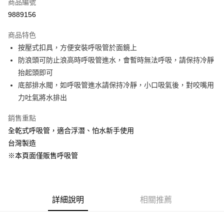
商品編號
街口支付
9889156
悠遊付
商品特色
Google Pay
按壓式扣具，方便安裝呼吸管於面鏡上
全盈+PAY
防浪頭可防止浪高時呼吸管進水，會暫時無法呼吸，請保持冷靜
抬起頭即可
大哥付你分期
底部排水閥，如呼吸管進水請保持冷靜，小口吸氣後，對咬嘴用
相關說明
力吐氣將水排出
【大哥付你分期使用說明】
AFTEE先享後付
1.本服務由台灣大哥大提供，台灣大哥大用戶可立即使用無須另外申請。
銷售重點
2.付款方式選擇「大哥付你分期」，訂單成立後會自動跳轉到大哥付的交易
相關說明
流程，驗證手機門號後，選擇欲分期的期數、繳款截止日，確認付款後即完
全乾式呼吸管，適合浮潛、怕水新手使用
【關於「AFTEE先享後付」】
成交易。
ATM付款
AFTEE先享後付是「在收到商品之後才付款」的支付方式。 讓您購物簡單
台灣製造
3.實際核准額度、可分期數及費用金額請依後續交易確認頁面所載為準。
便利好安心！
4.訂單成立30分鐘內，如未前往確認交易或遇審核未通過，訂單將自動取
※本頁面僅販售呼吸管
貨到付款
１．簡單：不需註冊會員、不需綁卡、不需儲值。
消。如遇「轉專審核」未通過狀況，表示未達大哥付你分期系統評分，恕無
２．便利：只要手機號碼，簡訊認證，即可結帳。
法說明評估內容。
３．安心：先確認商品／服務後，再付款。
【繳款方式說明】
運送方式
1.分期款項不併入電信帳單，「大哥付你分期」於每月結算日後寄送繳費提
【「AFTEE先享後付」結帳流程】
宅配
醒簡訊。
詳細說明
相關推薦
１．於結帳方式選擇「AFTEE先享後付」後，將跳轉至「AFTEE先享後付」
2.透過簡訊連結打開帳單後，可選擇「超商條碼／台灣大直營門市／銀行轉
每筆NT$100，滿NT$799(含以上)免運費
結帳頁面，進行簡訊認證並確認金額後，即可完成結帳。
帳／街口支付／iPASS MONEY」等通路繳費。
２．訂單成立數日內，您將收到繳費通知簡訊。