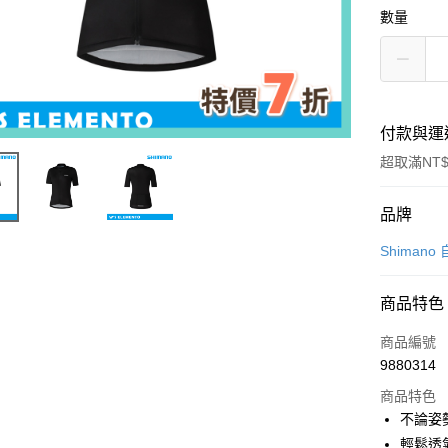
數量
付款與運
超取滿NT$
付款方式
品牌
信用卡一
Shiman
超商取貨
商品特色
LINE Pay
商品編號
Apple Pay
9880314
商品特色
街口支付
不論姿
悠遊付
輕鬆透