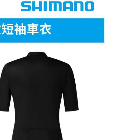
的店家。未經商家同意取消之訂單仍視為有效，需透過AFTEE
金債權讓與本公司後，依約使用本公司帳單繳交帳款。
繳納相關費用。
意付款使用「大哥付你分期」之契約關係目的，商店將以您的個人
否成功請以「AFTEE先享後付 」之結帳頁面顯示為準，若有關於
含姓名、電話或地址）提供予台灣大哥大進項蒐集、處理及利
功／繳費後需取消欲退款等相關疑問，請聯繫「AFTEE先享後
00，滿NT$799(含以上)免運費
公司與您本人進行分期帳單所需資料之確認、核對及更正。
援中心」
https://netprotections.freshdesk.com/support/home
戶服務條款，請詳閱以下連結：
https://oppay.tw/userRule
市自取
項】
恩沛科技股份有限公司提供之「AFTEE先享後付」服務完成之
依本服務之必要範圍內提供個人資料，並將交易相關給付款項請
讓予恩沛科技股份有限公司。
個人資料處理事宜，請瀏覽以下網址：
30，滿NT$3,000(含以上)免運費
ee.tw/terms/#terms3
年的使用者請事先徵得法定代理人或監護人之同意方可使用
E先享後付」，若未經同意申辦者引起之損失，本公司不負相關責
AFTEE先享後付」時，將依據個別帳號之用戶狀況，依本公司
核予不同之上限額度；若仍有額度不足之情形，本公司將視審查
用戶進行身份認證。
一人註冊多個帳號或使用他人資訊註冊。若發現惡意使用之情
科技股份有限公司將有權停止該用戶之使用額度並採取法律行