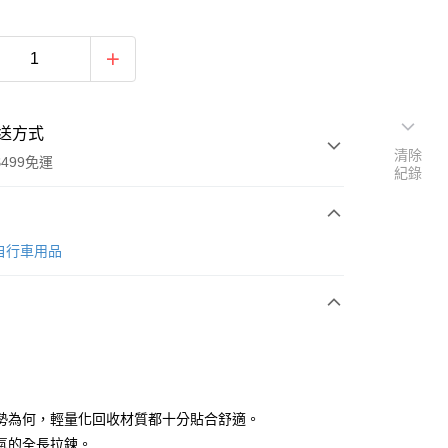
送方式
清除
499免運
紀錄
次付款
o 自行車用品
付款
勢為何，輕量化回收材質都十分貼合舒適。
氣的全長拉鍊。