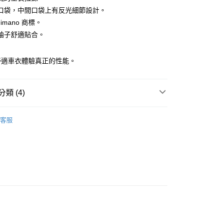
口袋，中間口袋上有反光細節設計。
y
himano 商標。
袖子舒適貼合。
分期
舒適車衣體驗真正的性能。
你分期使用說明】
享後付
由台灣大哥大提供，台灣大哥大用戶可立即使用無須另外申請。
式選擇「大哥付你分期」，訂單成立後會自動跳轉到大哥付的交易
類 (4)
證手機門號後，選擇欲分期的期數、繳款截止日，確認付款後即
FTEE先享後付」】
。
先享後付是「在收到商品之後才付款」的支付方式。 讓您購物簡單
 》Bicycle
自行車服飾、鞋
准額度、可分期數及費用金額請依後續交易確認頁面所載為準。
心！
客服
立30分鐘內，如未前往確認交易或遇審核未通過，訂單將自動取
：不需註冊會員、不需綁卡、不需儲值。
總覽 》
「轉專審核」未通過狀況，表示未達大哥付你分期系統評分，恕
：只要手機號碼，簡訊認證，即可結帳。
評估內容。
：先確認商品／服務後，再付款。
牌 分 類 總 覽 --- ❒
SHIMANO 自行車用品
式說明】
項不併入電信帳單，「大哥付你分期」於每月結算日後寄送繳費提
EE先享後付」結帳流程】
遊季 🌞 精選品牌折扣
❚ 騎乘裝備🚴精選折扣↘
🚴
方式選擇「AFTEE先享後付」後，將跳轉至「AFTEE先享後
O車衣★特價7折
付款
訊連結打開帳單後，可選擇「超商條碼／台灣大直營門市／銀行轉
頁面，進行簡訊認證並確認金額後，即可完成結帳。
付／iPASS MONEY」等通路繳費。
0，滿NT$499(含以上)免運費
成立數日內，您將收到繳費通知簡訊。
費通知簡訊後14天內，點擊此簡訊中的連結，可透過四大超商
項】
網路銀行／等多元方式進行付款，方視為交易完成。
付款
係由「台灣大哥大股份有限公司」（以下簡稱本公司）所提供，讓
：結帳手續完成當下不需立刻繳費，但若您需要取消訂單，請聯
0，滿NT$799(含以上)免運費
易時，得透過本服務購買商品或服務，並由商店將買賣／分期付