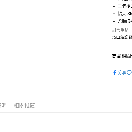
三個後
Google Pa
精美 S
全盈+PAY
柔順的
大哥付你
銷售重點
相關說明
藉由繽紛
【大哥付
AFTEE先
1.本服務
2.付款方
相關說明
商品相關分
流程，驗
【關於「A
ATM付款
完成交易
AFTEE
►《 戶外單車
3.實際核
便利好安
分享
4.訂單成
貨到付款
１．簡單
►《 商品
消。如遇
２．便利
無法說明
３．安心
❒ --- 品 
【繳款方
運送方式
1.分期款
【「AFT
❚ 暑假出
醒簡訊。
１．於結帳
SHIMAN
全家取貨
說明
相關推薦
2.透過簡
付」結帳
帳／街口支
每筆NT$6
２．訂單
３．收到繳
【注意事
／ATM／
7-11取貨
1.本服務
※ 請注意
每筆NT$6
用戶於交