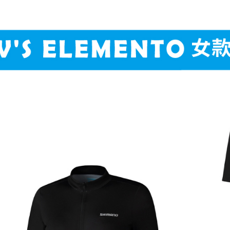
絡購買商品
款買賣價
先享後付
宅配
2.基於同
※ 交易是
資料（包
是否繳費成
每筆NT$1
用，由本
付客戶支
3.完整用
付款後門
【注意事
免運費
１．透過由
交易，需
貨到付款
求債權轉
２．關於
每筆NT$1
https://aft
３．未成
「AFTE
任。
４．使用「
即時審查
結果請求
５．嚴禁
形，恩沛
動。