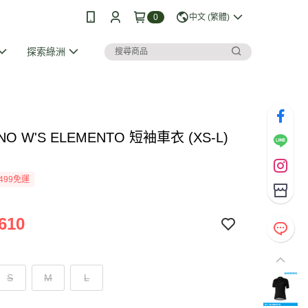
0
中文 (繁體)
探索綠洲
NO W'S ELEMENTO 短袖車衣 (XS-L)
499免運
610
S
M
L