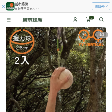
城市綠洲
開啟APP
立刻使用官方APP
0
1
/
3