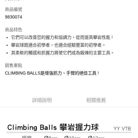
商品編號
Apple Pay
9830074
街口支付
商品特色
悠遊付
它們可以改善您的握力和協調力，從而提高攀岩性能 !
Google Pay
攀岩球既適合初學者，也適合經驗豐富的初學者。
其柔軟的觸感和抓握力將使它們成為鍛煉的主要工具。
全盈+PAY
銷售重點
大哥付你分期
CLIMBING BALLS是增強抓力、手臂的絕佳工具 !
相關說明
【大哥付你分期使用說明】
AFTEE先享後付
1.本服務由台灣大哥大提供，台灣大哥大用戶可立即使用無須另外申請。
2.付款方式選擇「大哥付你分期」，訂單成立後會自動跳轉到大哥付的交易
相關說明
流程，驗證手機門號後，選擇欲分期的期數、繳款截止日，確認付款後即完
詳細說明
相關推薦
【關於「AFTEE先享後付」】
成交易。
ATM付款
AFTEE先享後付是「在收到商品之後才付款」的支付方式。 讓您購物簡單
3.實際核准額度、可分期數及費用金額請依後續交易確認頁面所載為準。
便利好安心！
4.訂單成立30分鐘內，如未前往確認交易或遇審核未通過，訂單將自動取
貨到付款
１．簡單：不需註冊會員、不需綁卡、不需儲值。
消。如遇「轉專審核」未通過狀況，表示未達大哥付你分期系統評分，恕無
２．便利：只要手機號碼，簡訊認證，即可結帳。
法說明評估內容。
３．安心：先確認商品／服務後，再付款。
【繳款方式說明】
運送方式
1.分期款項不併入電信帳單，「大哥付你分期」於每月結算日後寄送繳費提