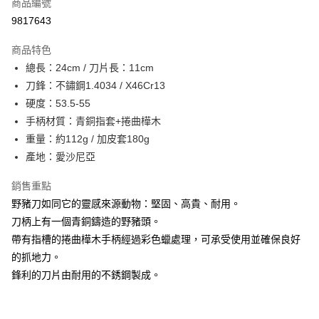
商品編號
Apple Pay
9817643
街口支付
商品特色
悠遊付
總長：24cm / 刀片長：11cm
Google Pay
刀鋒：不鏽鋼1.4034 / X46Cr13
硬度：53.5-55
全盈+PAY
手柄材質：青銅指套+捲曲樺木
大哥付你分期
重量：約112g / 加皮套180g
相關說明
產地：愛沙尼亞
【大哥付你分期使用說明】
AFTEE先享後付
1.本服務由台灣大哥大提供，台灣大哥大用戶可立即使用無須另外申請。
銷售重點
2.付款方式選擇「大哥付你分期」，訂單成立後會自動跳轉到大哥付的交易
相關說明
野豬刀如同它的靈感來源動物：堅固、高貴、耐用。
流程，驗證手機門號後，選擇欲分期的期數、繳款截止日，確認付款後即完
【關於「AFTEE先享後付」】
成交易。
刀柄上有一個青銅鑄造的野豬頭。
ATM付款
AFTEE先享後付是「在收到商品之後才付款」的支付方式。 讓您購物簡單
3.實際核准額度、可分期數及費用金額請依後續交易確認頁面所載為準。
帶有指槽的捲曲樺木手柄經過彩色蠟處理，可承受使用並確保良好
便利好安心！
4.訂單成立30分鐘內，如未前往確認交易或遇審核未通過，訂單將自動取
貨到付款
１．簡單：不需註冊會員、不需綁卡、不需儲值。
的抓地力。
消。如遇「轉專審核」未通過狀況，表示未達大哥付你分期系統評分，恕無
２．便利：只要手機號碼，簡訊認證，即可結帳。
法說明評估內容。
鋒利的刀片由耐用的不銹鋼製成。
３．安心：先確認商品／服務後，再付款。
【繳款方式說明】
運送方式
1.分期款項不併入電信帳單，「大哥付你分期」於每月結算日後寄送繳費提
【「AFTEE先享後付」結帳流程】
全家取貨付款
醒簡訊。
１．於結帳方式選擇「AFTEE先享後付」後，將跳轉至「AFTEE先享後付」