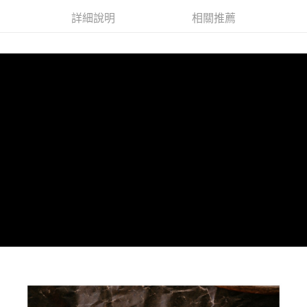
2.透過簡訊連結打開帳單後，可選擇「超商條碼／台灣大直營門市／銀行轉
每筆NT$60，滿NT$499(含以上)免運費
結帳頁面，進行簡訊認證並確認金額後，即可完成結帳。
帳／街口支付／iPASS MONEY」等通路繳費。
詳細說明
相關推薦
２．訂單成立數日內，您將收到繳費通知簡訊。
7-11取貨付款
３．收到繳費通知簡訊後14天內，點擊此簡訊中的連結，可透過四大超商／
【注意事項】
ATM／網路銀行／等多元方式進行付款，方視為交易完成。
每筆NT$60，滿NT$799(含以上)免運費
1.本服務係由「台灣大哥大股份有限公司」（以下簡稱本公司）所提供，讓
※ 請注意：結帳手續完成當下不需立刻繳費，但若您需要取消訂單，請聯絡
用戶於交易時，得透過本服務購買商品或服務，並由商店將買賣／分期付款
購買商品的店家。未經商家同意取消之訂單仍視為有效，需透過AFTEE先享
宅配
買賣價金債權讓與本公司後，依約使用本公司帳單繳交帳款。
後付繳納相關費用。
2.基於同意付款使用「大哥付你分期」之契約關係目的，商店將以您的個人
每筆NT$100，滿NT$799(含以上)免運費
※ 交易是否成功請以「AFTEE先享後付 」之結帳頁面顯示為準，若有關於
資料（包含姓名、電話或地址）提供予台灣大哥大進項蒐集、處理及利用，
是否繳費成功／繳費後需取消欲退款等相關疑問，請聯繫「AFTEE先享後付
由本公司與您本人進行分期帳單所需資料之確認、核對及更正。
客戶支援中心」
https://netprotections.freshdesk.com/support/home
付款後門市自取
3.完整用戶服務條款，請詳閱以下連結：
https://oppay.tw/userRule
免運費
【注意事項】
１．透過由恩沛科技股份有限公司提供之「AFTEE先享後付」服務完成之交
貨到付款
易，需依本服務之必要範圍內提供個人資料，並將交易相關給付款項請求債
權轉讓予恩沛科技股份有限公司。
每筆NT$130，滿NT$3,000(含以上)免運費
２．關於個人資料處理事宜，請瀏覽以下網址：
https://aftee.tw/terms/#terms3
３．未成年的使用者請事先徵得法定代理人或監護人之同意方可使用
「AFTEE先享後付」，若未經同意申辦者引起之損失，本公司不負相關責
任。
４．使用「AFTEE先享後付」時，將依據個別帳號之用戶狀況，依本公司即
時審查核予不同之上限額度；若仍有額度不足之情形，本公司將視審查結果
請求用戶進行身份認證。
５．嚴禁一人註冊多個帳號或使用他人資訊註冊。若發現惡意使用之情形，
恩沛科技股份有限公司將有權停止該用戶之使用額度並採取法律行動。