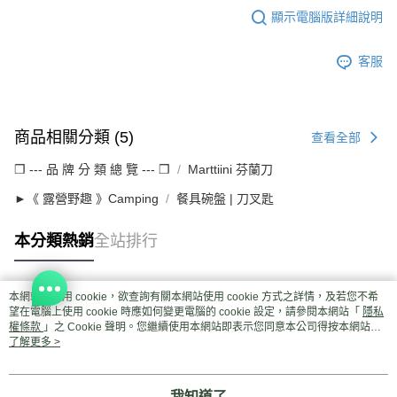
顯示電腦版詳細說明
客服
商品相關分類 (5)
查看全部
❒ --- 品 牌 分 類 總 覽 --- ❒
Marttiini 芬蘭刀
►《 露營野趣 》Camping
餐具碗盤 | 刀叉匙
本分類熱銷
全站排行
本網站中使用 cookie，欲查詢有關本網站使用 cookie 方式之詳情，及若您不希
熱門標籤
望在電腦上使用 cookie 時應如何變更電腦的 cookie 設定，請參閱本網站「
隱私
權條款
」之 Cookie 聲明。您繼續使用本網站即表示您同意本公司得按本網站使
用條款之 Cookie 聲明使用 cookie。
了解更多 >
我知道了