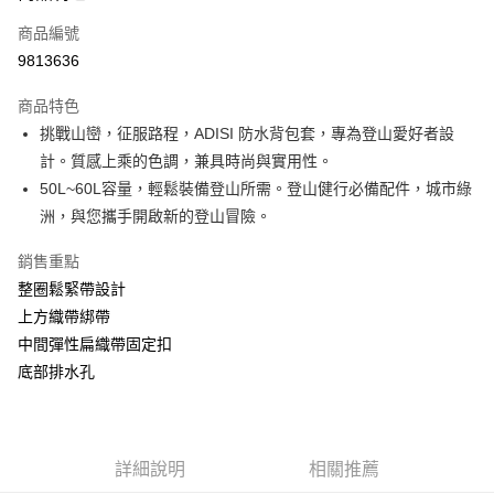
商品編號
Apple Pay
9813636
街口支付
商品特色
悠遊付
挑戰山巒，征服路程，ADISI 防水背包套，專為登山愛好者設
Google Pay
計。質感上乘的色調，兼具時尚與實用性。
50L~60L容量，輕鬆裝備登山所需。登山健行必備配件，城市綠
全盈+PAY
洲，與您攜手開啟新的登山冒險。
大哥付你分期
銷售重點
相關說明
整圈鬆緊帶設計
【大哥付你分期使用說明】
AFTEE先享後付
1.本服務由台灣大哥大提供，台灣大哥大用戶可立即使用無須另外申請。
上方織帶綁帶
2.付款方式選擇「大哥付你分期」，訂單成立後會自動跳轉到大哥付的交易
相關說明
中間彈性扁織帶固定扣
流程，驗證手機門號後，選擇欲分期的期數、繳款截止日，確認付款後即完
【關於「AFTEE先享後付」】
成交易。
底部排水孔
ATM付款
AFTEE先享後付是「在收到商品之後才付款」的支付方式。 讓您購物簡單
3.實際核准額度、可分期數及費用金額請依後續交易確認頁面所載為準。
便利好安心！
4.訂單成立30分鐘內，如未前往確認交易或遇審核未通過，訂單將自動取
貨到付款
１．簡單：不需註冊會員、不需綁卡、不需儲值。
消。如遇「轉專審核」未通過狀況，表示未達大哥付你分期系統評分，恕無
２．便利：只要手機號碼，簡訊認證，即可結帳。
法說明評估內容。
３．安心：先確認商品／服務後，再付款。
詳細說明
相關推薦
【繳款方式說明】
運送方式
1.分期款項不併入電信帳單，「大哥付你分期」於每月結算日後寄送繳費提