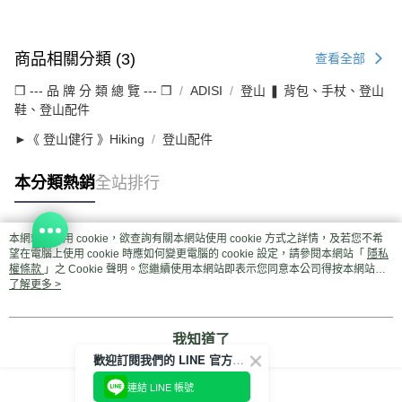
商品相關分類 (3)
查看全部
❒ --- 品 牌 分 類 總 覽 --- ❒
ADISI
登山 ❚ 背包、手杖、登山
鞋、登山配件
►《 登山健行 》Hiking
登山配件
本分類熱銷
全站排行
本網站中使用 cookie，欲查詢有關本網站使用 cookie 方式之詳情，及若您不希
熱門標籤
望在電腦上使用 cookie 時應如何變更電腦的 cookie 設定，請參閱本網站「
隱私
權條款
」之 Cookie 聲明。您繼續使用本網站即表示您同意本公司得按本網站使
用條款之 Cookie 聲明使用 cookie。
了解更多 >
我知道了
歡迎訂閱我們的 LINE 官方帳號
連結 LINE 帳號