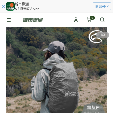
城市綠洲
開啟APP
立刻使用官方APP
0
1
/
3