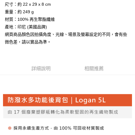
【「AFTEE先享後付」結帳流程】
全家取貨付款
尺寸：約 22 x 29 x 8 cm
醒簡訊。
１．於結帳方式選擇「AFTEE先享後付」後，將跳轉至「AFTEE先享後付」
2.透過簡訊連結打開帳單後，可選擇「超商條碼／台灣大直營門市／銀行轉
每筆NT$60，滿NT$499(含以上)免運費
重量：約 249 g
結帳頁面，進行簡訊認證並確認金額後，即可完成結帳。
帳／街口支付／iPASS MONEY」等通路繳費。
２．訂單成立數日內，您將收到繳費通知簡訊。
材質：100% 再生聚酯纖維
7-11取貨付款
３．收到繳費通知簡訊後14天內，點擊此簡訊中的連結，可透過四大超商／
【注意事項】
產地：印尼 (美國品牌)
ATM／網路銀行／等多元方式進行付款，方視為交易完成。
每筆NT$60，滿NT$799(含以上)免運費
1.本服務係由「台灣大哥大股份有限公司」（以下簡稱本公司）所提供，讓
※ 請注意：結帳手續完成當下不需立刻繳費，但若您需要取消訂單，請聯絡
網頁商品顏色因拍攝角度、光線、場景及螢幕設定的不同，會有些
用戶於交易時，得透過本服務購買商品或服務，並由商店將買賣／分期付款
購買商品的店家。未經商家同意取消之訂單仍視為有效，需透過AFTEE先享
宅配
微色差，請以實品為準。
買賣價金債權讓與本公司後，依約使用本公司帳單繳交帳款。
後付繳納相關費用。
2.基於同意付款使用「大哥付你分期」之契約關係目的，商店將以您的個人
每筆NT$100，滿NT$799(含以上)免運費
※ 交易是否成功請以「AFTEE先享後付 」之結帳頁面顯示為準，若有關於
資料（包含姓名、電話或地址）提供予台灣大哥大進項蒐集、處理及利用，
是否繳費成功／繳費後需取消欲退款等相關疑問，請聯繫「AFTEE先享後付
由本公司與您本人進行分期帳單所需資料之確認、核對及更正。
客戶支援中心」
https://netprotections.freshdesk.com/support/home
付款後門市自取
3.完整用戶服務條款，請詳閱以下連結：
https://oppay.tw/userRule
詳細說明
相關推薦
免運費
【注意事項】
１．透過由恩沛科技股份有限公司提供之「AFTEE先享後付」服務完成之交
貨到付款
易，需依本服務之必要範圍內提供個人資料，並將交易相關給付款項請求債
權轉讓予恩沛科技股份有限公司。
每筆NT$130，滿NT$3,000(含以上)免運費
２．關於個人資料處理事宜，請瀏覽以下網址：
https://aftee.tw/terms/#terms3
３．未成年的使用者請事先徵得法定代理人或監護人之同意方可使用
「AFTEE先享後付」，若未經同意申辦者引起之損失，本公司不負相關責
任。
４．使用「AFTEE先享後付」時，將依據個別帳號之用戶狀況，依本公司即
時審查核予不同之上限額度；若仍有額度不足之情形，本公司將視審查結果
請求用戶進行身份認證。