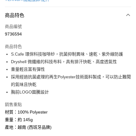
超商取貨付款
商品特色
LINE Pay
商品編號
Apple Pay
9736594
街口支付
商品特色
悠遊付
S.Cafe 環保科技咖啡紗，抗菌抑制異味、速乾、紫外線防護
Google Pay
Dryshell 微纖維的科技布料，具有排汗快乾、高度透氣性
重量輕且富有彈性
全盈+PAY
採用經過抗菌處理的再生Polyester技術面料製成，可以防止難聞
大哥付你分期
的氣味且快乾
相關說明
胸前LOGO圖騰設計
【大哥付你分期使用說明】
AFTEE先享後付
1.本服務由台灣大哥大提供，台灣大哥大用戶可立即使用無須另外申請。
銷售重點
2.付款方式選擇「大哥付你分期」，訂單成立後會自動跳轉到大哥付的交易
相關說明
材質：100% Polyester
流程，驗證手機門號後，選擇欲分期的期數、繳款截止日，確認付款後即完
【關於「AFTEE先享後付」】
成交易。
重量：約 145g
ATM付款
AFTEE先享後付是「在收到商品之後才付款」的支付方式。 讓您購物簡單
3.實際核准額度、可分期數及費用金額請依後續交易確認頁面所載為準。
產地：越南 (西班牙品牌)
便利好安心！
4.訂單成立30分鐘內，如未前往確認交易或遇審核未通過，訂單將自動取
貨到付款
１．簡單：不需註冊會員、不需綁卡、不需儲值。
消。如遇「轉專審核」未通過狀況，表示未達大哥付你分期系統評分，恕無