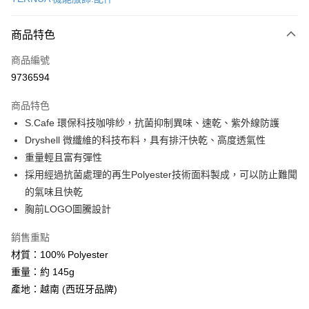
超商取貨付款
商品特色
LINE Pay
商品編號
Apple Pay
9736594
街口支付
商品特色
悠遊付
S.Cafe 環保科技咖啡紗，抗菌抑制異味、速乾、紫外線防護
Google Pay
Dryshell 微纖維的科技布料，具有排汗快乾、高度透氣性
重量輕且富有彈性
全盈+PAY
採用經過抗菌處理的再生Polyester技術面料製成，可以防止難聞
大哥付你分期
的氣味且快乾
相關說明
胸前LOGO圖騰設計
【大哥付你分期使用說明】
AFTEE先享後付
1.本服務由台灣大哥大提供，台灣大哥大用戶可立即使用無須另外申請。
銷售重點
2.付款方式選擇「大哥付你分期」，訂單成立後會自動跳轉到大哥付的交易
相關說明
材質：100% Polyester
流程，驗證手機門號後，選擇欲分期的期數、繳款截止日，確認付款後即完
【關於「AFTEE先享後付」】
成交易。
重量：約 145g
ATM付款
AFTEE先享後付是「在收到商品之後才付款」的支付方式。 讓您購物簡單
3.實際核准額度、可分期數及費用金額請依後續交易確認頁面所載為準。
產地：越南 (西班牙品牌)
便利好安心！
4.訂單成立30分鐘內，如未前往確認交易或遇審核未通過，訂單將自動取
貨到付款
１．簡單：不需註冊會員、不需綁卡、不需儲值。
消。如遇「轉專審核」未通過狀況，表示未達大哥付你分期系統評分，恕無