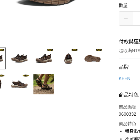
數量
付款與運
超取滿NT$
付款方式
品牌
信用卡一
KEEN
超商取貨
商品特色
LINE Pay
商品編號
Apple Pay
9600332
商品特色
街口支付
鞋身貼
悠遊付
不留痕