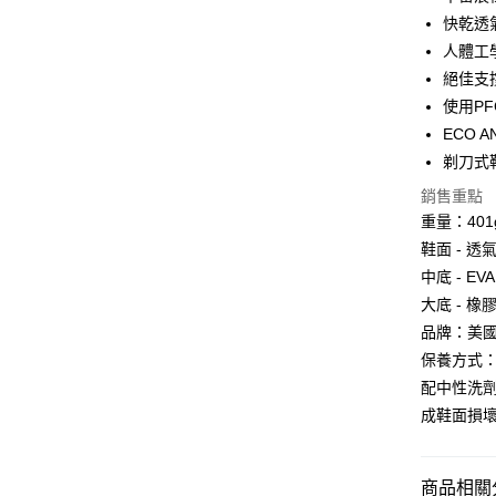
快乾透
Google Pa
人體工
全盈+PAY
絕佳支
使用PF
大哥付你
ECO 
相關說明
【大哥付
剃刀式
AFTEE先
1.本服務
銷售重點
2.付款方
相關說明
流程，驗
重量：401
【關於「A
ATM付款
完成交易
AFTEE
鞋面 - 透
3.實際核
便利好安
中底 - EVA
4.訂單成
貨到付款
１．簡單
消。如遇
２．便利
大底 - 
無法說明
３．安心
品牌：美
【繳款方
運送方式
1.分期款
保養方式
【「AFT
醒簡訊。
１．於結帳
配中性洗劑
全家取貨
2.透過簡
付」結帳
成鞋面損
帳／街口支
每筆NT$6
２．訂單
３．收到繳
【注意事
／ATM／
7-11取貨
1.本服務
※ 請注意
商品相關分
每筆NT$6
用戶於交