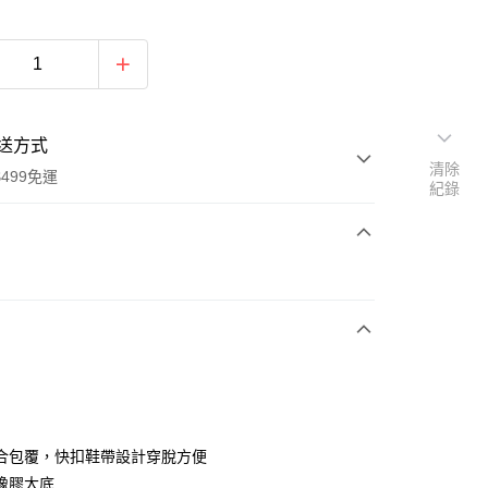
送方式
清除
499免運
紀錄
次付款
付款
合包覆，快扣鞋帶設計穿脫方便
橡膠大底