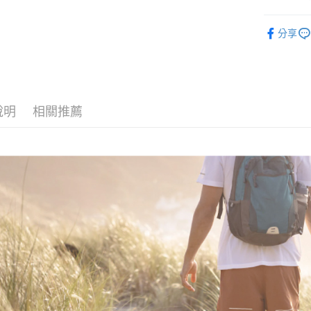
絡購買商品
款買賣價
先享後付
各式鞋款 l S
宅配
2.基於同
※ 交易是
分享
資料（包
是否繳費成
每筆NT$1
❒ --- 品 
用，由本
付客戶支
3.完整用
付款後門
►《 商品
【注意事
免運費
１．透過由
交易，需
說明
相關推薦
貨到付款
求債權轉
２．關於
每筆NT$1
https://aft
３．未成
「AFTE
任。
４．使用「
即時審查
結果請求
５．嚴禁
形，恩沛
動。