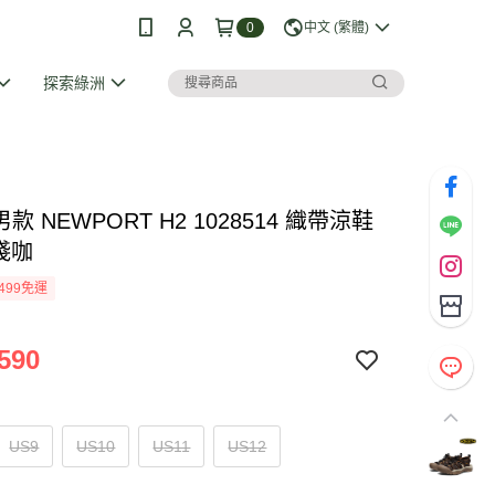
0
中文 (繁體)
探索綠洲
男款 NEWPORT H2 1028514 織帶涼鞋
/淺咖
499免運
590
US9
US10
US11
US12