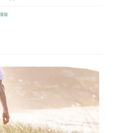
的店家。未經商家同意取消之訂單仍視為有效，需透過AFTEE
金債權讓與本公司後，依約使用本公司帳單繳交帳款。
繳納相關費用。
hoes & Sandle
涼鞋/拖鞋
意付款使用「大哥付你分期」之契約關係目的，商店將以您的個人
否成功請以「AFTEE先享後付 」之結帳頁面顯示為準，若有關於
客服
含姓名、電話或地址）提供予台灣大哥大進項蒐集、處理及利
功／繳費後需取消欲退款等相關疑問，請聯繫「AFTEE先享後
00，滿NT$799(含以上)免運費
牌 分 類 總 覽 --- ❒
KEEN 涼鞋
公司與您本人進行分期帳單所需資料之確認、核對及更正。
援中心」
https://netprotections.freshdesk.com/support/home
戶服務條款，請詳閱以下連結：
https://oppay.tw/userRule
市自取
總覽 》
項】
恩沛科技股份有限公司提供之「AFTEE先享後付」服務完成之
依本服務之必要範圍內提供個人資料，並將交易相關給付款項請
讓予恩沛科技股份有限公司。
個人資料處理事宜，請瀏覽以下網址：
30，滿NT$3,000(含以上)免運費
ee.tw/terms/#terms3
年的使用者請事先徵得法定代理人或監護人之同意方可使用
E先享後付」，若未經同意申辦者引起之損失，本公司不負相關責
AFTEE先享後付」時，將依據個別帳號之用戶狀況，依本公司
核予不同之上限額度；若仍有額度不足之情形，本公司將視審查
用戶進行身份認證。
一人註冊多個帳號或使用他人資訊註冊。若發現惡意使用之情
科技股份有限公司將有權停止該用戶之使用額度並採取法律行