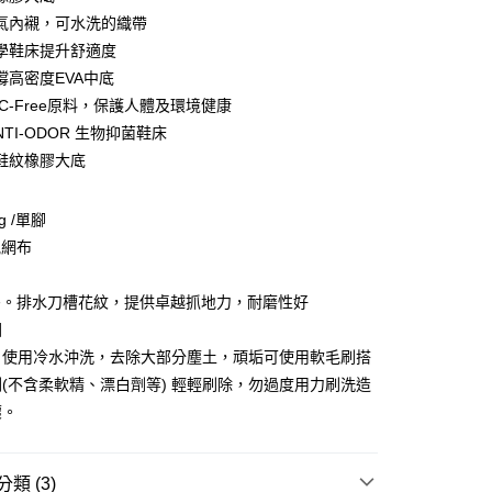
氣內襯，可水洗的織帶
y
學鞋床提升舒適度
撐高密度EVA中底
C-Free原料，保護人體及環境健康
分期
ANTI-ODOR 生物抑菌鞋床
你分期使用說明】
鞋紋橡膠大底
享後付
由台灣大哥大提供，台灣大哥大用戶可立即使用無須另外申請。
式選擇「大哥付你分期」，訂單成立後會自動跳轉到大哥付的交易
證手機門號後，選擇欲分期的期數、繳款截止日，確認付款後即
g /單腳
FTEE先享後付」】
。
先享後付是「在收到商品之後才付款」的支付方式。 讓您購物簡單
氣網布
准額度、可分期數及費用金額請依後續交易確認頁面所載為準。
心！
立30分鐘內，如未前往確認交易或遇審核未通過，訂單將自動取
：不需註冊會員、不需綁卡、不需儲值。
「轉專審核」未通過狀況，表示未達大哥付你分期系統評分，恕
：只要手機號碼，簡訊認證，即可結帳。
橡膠。排水刀槽花紋，提供卓越抓地力，耐磨性好
評估內容。
：先確認商品／服務後，再付款。
國
式說明】
項不併入電信帳單，「大哥付你分期」於每月結算日後寄送繳費提
：使用冷水沖洗，去除大部分塵土，頑垢可使用軟毛刷搭
EE先享後付」結帳流程】
方式選擇「AFTEE先享後付」後，將跳轉至「AFTEE先享後
(不含柔軟精、漂白劑等) 輕輕刷除，勿過度用力刷洗造
付款
訊連結打開帳單後，可選擇「超商條碼／台灣大直營門市／銀行轉
頁面，進行簡訊認證並確認金額後，即可完成結帳。
壞。
付／iPASS MONEY」等通路繳費。
0，滿NT$499(含以上)免運費
成立數日內，您將收到繳費通知簡訊。
費通知簡訊後14天內，點擊此簡訊中的連結，可透過四大超商
項】
網路銀行／等多元方式進行付款，方視為交易完成。
付款
係由「台灣大哥大股份有限公司」（以下簡稱本公司）所提供，讓
：結帳手續完成當下不需立刻繳費，但若您需要取消訂單，請聯
類 (3)
0，滿NT$799(含以上)免運費
易時，得透過本服務購買商品或服務，並由商店將買賣／分期付