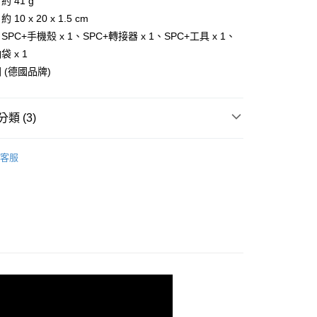
 41 g
0 x 20 x 1.5 cm
你分期使用說明】
PC+手機殼 x 1、SPC+轉接器 x 1、SPC+工具 x 1、
享後付
由台灣大哥大提供，台灣大哥大用戶可立即使用無須另外申請。
 x 1
式選擇「大哥付你分期」，訂單成立後會自動跳轉到大哥付的交易
證手機門號後，選擇欲分期的期數、繳款截止日，確認付款後即
 (德國品牌)
FTEE先享後付」】
。
先享後付是「在收到商品之後才付款」的支付方式。 讓您購物簡單
准額度、可分期數及費用金額請依後續交易確認頁面所載為準。
心！
立30分鐘內，如未前往確認交易或遇審核未通過，訂單將自動取
：不需註冊會員、不需綁卡、不需儲值。
類 (3)
「轉專審核」未通過狀況，表示未達大哥付你分期系統評分，恕
：只要手機號碼，簡訊認證，即可結帳。
評估內容。
：先確認商品／服務後，再付款。
 》Bicycle
式說明】
手機安裝系統
客服
項不併入電信帳單，「大哥付你分期」於每月結算日後寄送繳費提
EE先享後付」結帳流程】
總覽 》
方式選擇「AFTEE先享後付」後，將跳轉至「AFTEE先享後
付款
訊連結打開帳單後，可選擇「超商條碼／台灣大直營門市／銀行轉
頁面，進行簡訊認證並確認金額後，即可完成結帳。
牌 分 類 總 覽 --- ❒
SP CONNECT 手機架
付／iPASS MONEY」等通路繳費。
0，滿NT$499(含以上)免運費
成立數日內，您將收到繳費通知簡訊。
費通知簡訊後14天內，點擊此簡訊中的連結，可透過四大超商
項】
網路銀行／等多元方式進行付款，方視為交易完成。
付款
係由「台灣大哥大股份有限公司」（以下簡稱本公司）所提供，讓
：結帳手續完成當下不需立刻繳費，但若您需要取消訂單，請聯
0，滿NT$799(含以上)免運費
易時，得透過本服務購買商品或服務，並由商店將買賣／分期付
的店家。未經商家同意取消之訂單仍視為有效，需透過AFTEE
金債權讓與本公司後，依約使用本公司帳單繳交帳款。
繳納相關費用。
意付款使用「大哥付你分期」之契約關係目的，商店將以您的個人
否成功請以「AFTEE先享後付 」之結帳頁面顯示為準，若有關於
含姓名、電話或地址）提供予台灣大哥大進項蒐集、處理及利
功／繳費後需取消欲退款等相關疑問，請聯繫「AFTEE先享後
00，滿NT$799(含以上)免運費
公司與您本人進行分期帳單所需資料之確認、核對及更正。
援中心」
https://netprotections.freshdesk.com/support/home
戶服務條款，請詳閱以下連結：
https://oppay.tw/userRule
市自取