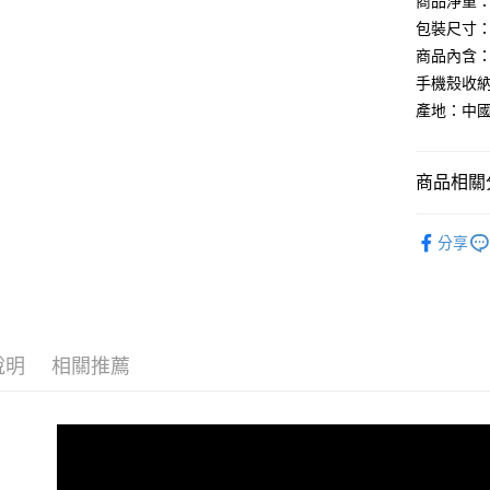
商品淨重：約
相關說明
包裝尺寸：約 1
【大哥付
商品內含：S
AFTEE先
1.本服務
手機殼收納袋
2.付款方
相關說明
流程，驗
產地：中國
【關於「A
ATM付款
完成交易
AFTEE
3.實際核
便利好安
4.訂單成
貨到付款
１．簡單
商品相關分
消。如遇
２．便利
無法說明
３．安心
►《 戶外單車
【繳款方
運送方式
分享
1.分期款
【「AFT
►《 商品
醒簡訊。
１．於結帳
全家取貨
2.透過簡
付」結帳
❒ --- 品 
帳／街口支
每筆NT$6
２．訂單
３．收到繳
【注意事
／ATM／
7-11取貨
1.本服務
說明
相關推薦
※ 請注意
每筆NT$6
用戶於交
絡購買商品
款買賣價
先享後付
宅配
2.基於同
※ 交易是
資料（包
是否繳費成
每筆NT$1
用，由本
付客戶支
3.完整用
付款後門