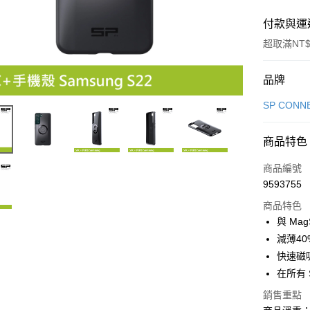
付款與運
超取滿NT$
付款方式
品牌
信用卡一
SP CONN
超商取貨
商品特色
LINE Pay
商品編號
Apple Pay
9593755
商品特色
街口支付
與 Ma
悠遊付
減薄4
快速磁
Google Pa
在所有 
全盈+PAY
銷售重點
大哥付你