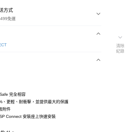
送方式
499免運
次付款
ECT
清除
紀錄
付款
gSafe 完全相容
0%、更輕、耐衝擊，並提供最大的保護
吸附件
y
SP Connect 安裝座上快速安裝
分期