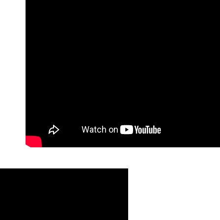
【注意事
免運費
１．透過由
交易，需
貨到付款
求債權轉
２．關於
每筆NT$1
https://aft
３．未成
「AFTE
任。
４．使用「
即時審查
結果請求
５．嚴禁
形，恩沛
動。