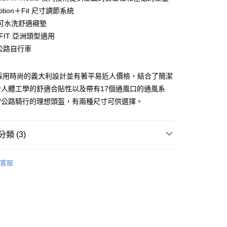
tition＋Fit 尺寸調節系統
y
可水洗舒適襯墊
N-FIT 亞洲頭型適用
 公路自行車
分期
你分期使用說明】
A 採用時尚的義大利設計並有著平易近人價格，結合了簡潔
享後付
由台灣大哥大提供，台灣大哥大用戶可立即使用無須另外申請。
合人體工學的舒適合貼性以及帶有17個通風口的通風系
式選擇「大哥付你分期」，訂單成立後會自動跳轉到大哥付的交易
證手機門號後，選擇欲分期的期數、繳款截止日，確認付款後即
常公路騎行的理想頭盔，有兩種尺寸可供選擇。
FTEE先享後付」】
。
先享後付是「在收到商品之後才付款」的支付方式。 讓您購物簡單
准額度、可分期數及費用金額請依後續交易確認頁面所載為準。
心！
立30分鐘內，如未前往確認交易或遇審核未通過，訂單將自動取
：不需註冊會員、不需綁卡、不需儲值。
類 (3)
「轉專審核」未通過狀況，表示未達大哥付你分期系統評分，恕
：只要手機號碼，簡訊認證，即可結帳。
評估內容。
：先確認商品／服務後，再付款。
 》Bicycle
式說明】
自行車帽
客服
項不併入電信帳單，「大哥付你分期」於每月結算日後寄送繳費提
EE先享後付」結帳流程】
牌 分 類 總 覽 --- ❒
LIMAR 自行車帽
方式選擇「AFTEE先享後付」後，將跳轉至「AFTEE先享後
付款
訊連結打開帳單後，可選擇「超商條碼／台灣大直營門市／銀行轉
頁面，進行簡訊認證並確認金額後，即可完成結帳。
總覽 》
付／iPASS MONEY」等通路繳費。
0，滿NT$499(含以上)免運費
成立數日內，您將收到繳費通知簡訊。
費通知簡訊後14天內，點擊此簡訊中的連結，可透過四大超商
項】
網路銀行／等多元方式進行付款，方視為交易完成。
付款
係由「台灣大哥大股份有限公司」（以下簡稱本公司）所提供，讓
：結帳手續完成當下不需立刻繳費，但若您需要取消訂單，請聯
0，滿NT$799(含以上)免運費
易時，得透過本服務購買商品或服務，並由商店將買賣／分期付