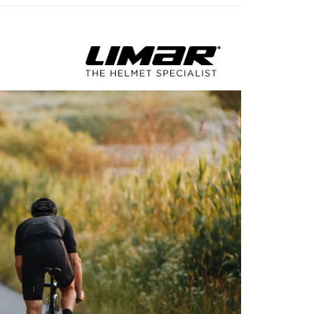
的店家。未經商家同意取消之訂單仍視為有效，需透過AFTEE
金債權讓與本公司後，依約使用本公司帳單繳交帳款。
繳納相關費用。
意付款使用「大哥付你分期」之契約關係目的，商店將以您的個人
否成功請以「AFTEE先享後付 」之結帳頁面顯示為準，若有關於
含姓名、電話或地址）提供予台灣大哥大進項蒐集、處理及利
功／繳費後需取消欲退款等相關疑問，請聯繫「AFTEE先享後
00，滿NT$799(含以上)免運費
公司與您本人進行分期帳單所需資料之確認、核對及更正。
援中心」
https://netprotections.freshdesk.com/support/home
戶服務條款，請詳閱以下連結：
https://oppay.tw/userRule
市自取
項】
恩沛科技股份有限公司提供之「AFTEE先享後付」服務完成之
依本服務之必要範圍內提供個人資料，並將交易相關給付款項請
讓予恩沛科技股份有限公司。
個人資料處理事宜，請瀏覽以下網址：
30，滿NT$3,000(含以上)免運費
ee.tw/terms/#terms3
年的使用者請事先徵得法定代理人或監護人之同意方可使用
E先享後付」，若未經同意申辦者引起之損失，本公司不負相關責
AFTEE先享後付」時，將依據個別帳號之用戶狀況，依本公司
核予不同之上限額度；若仍有額度不足之情形，本公司將視審查
用戶進行身份認證。
一人註冊多個帳號或使用他人資訊註冊。若發現惡意使用之情
科技股份有限公司將有權停止該用戶之使用額度並採取法律行