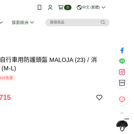
0
中文 (繁體)
探索綠洲
 自行車用防護頭盔 MALOJA (23) / 消
(M-L)
499免運
715