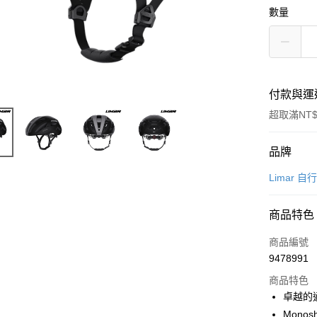
數量
付款與運
超取滿NT$
付款方式
品牌
信用卡一
Limar 自
超商取貨
商品特色
LINE Pay
商品編號
Apple Pay
9478991
商品特色
街口支付
卓越的
悠遊付
Mono