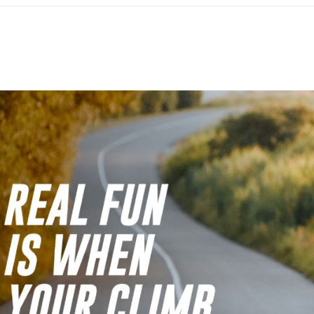
絡購買商品
款買賣價
先享後付
宅配
2.基於同
※ 交易是
資料（包
是否繳費成
每筆NT$1
用，由本
付客戶支
3.完整用
付款後門
【注意事
免運費
１．透過由
交易，需
貨到付款
求債權轉
２．關於
每筆NT$1
https://aft
３．未成
「AFTE
任。
４．使用「
即時審查
結果請求
５．嚴禁
形，恩沛
動。