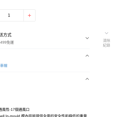
送方式
清除
499免運
紀錄
次付款
行車帽
付款
通風性-17個通風口
shell In-mould 模內技術提供全面的安全性和極低的重量