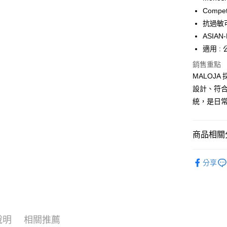
Compe
Google Pa
抗過敏
全盈+PAY
ASIA
適用 :
大哥付你
相關說明
銷售重點
【大哥付
MALOJ
AFTEE先
1.本服務
設計、符
2.付款方
相關說明
流程，驗
統，是日
【關於「A
ATM付款
完成交易
AFTEE
3.實際核
便利好安
4.訂單成
貨到付款
１．簡單
商品相關分
消。如遇
２．便利
無法說明
３．安心
►《 戶外單車
【繳款方
運送方式
分享
1.分期款
【「AFT
❒ --- 品 
醒簡訊。
１．於結帳
全家取貨
2.透過簡
付」結帳
►《 商品
帳／街口支
每筆NT$6
２．訂單
３．收到繳
【注意事
／ATM／
7-11取貨
1.本服務
說明
相關推薦
※ 請注意
每筆NT$6
用戶於交