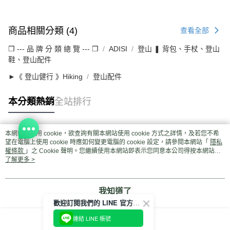
商品相關分類 (4)
查看全部
❒ --- 品 牌 分 類 總 覽 --- ❒
ADISI
登山 ❚ 背包、手杖、登山
鞋、登山配件
►《 登山健行 》Hiking
登山配件
本分類熱銷
全站排行
本網站中使用 cookie，欲查詢有關本網站使用 cookie 方式之詳情，及若您不希
熱門標籤
望在電腦上使用 cookie 時應如何變更電腦的 cookie 設定，請參閱本網站「
隱私
權條款
」之 Cookie 聲明。您繼續使用本網站即表示您同意本公司得按本網站使
用條款之 Cookie 聲明使用 cookie。
了解更多 >
我知道了
歡迎訂閱我們的 LINE 官方帳號
連結 LINE 帳號