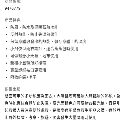
商品編號
Apple Pay
9476779
街口支付
商品特色
悠遊付
防風、防水及保暖蓄熱功能
Google Pay
反射熱能，防止失溫效果佳
保留身體散發出的熱能，儲存身體上的溫度
全盈+PAY
小飛俠型雨衣設計，適合背背包時使用
大哥付你分期
可做緊急小天幕、地布使用
相關說明
體積小且輕薄好攜帶
【大哥付你分期使用說明】
寬型蝴蝶袖口更靈活
AFTEE先享後付
1.本服務由台灣大哥大提供，台灣大哥大用戶可立即使用無須另外申請。
附收納袋+哨子
2.付款方式選擇「大哥付你分期」，訂單成立後會自動跳轉到大哥付的交易
相關說明
流程，驗證手機門號後，選擇欲分期的期數、繳款截止日，確認付款後即完
【關於「AFTEE先享後付」】
成交易。
銷售重點
ATM付款
AFTEE先享後付是「在收到商品之後才付款」的支付方式。 讓您購物簡單
3.實際核准額度、可分期數及費用金額請依後續交易確認頁面所載為準。
雙面可用的多功能應急雨衣，內層鋁膜可反射人體輻射的熱能，緊
便利好安心！
4.訂單成立30分鐘內，如未前往確認交易或遇審核未通過，訂單將自動取
貨到付款
１．簡單：不需註冊會員、不需綁卡、不需儲值。
急時能裹住身體防止失溫，反光面銀色亦可反射各種光線，容易引
消。如遇「轉專審核」未通過狀況，表示未達大哥付你分期系統評分，恕無
２．便利：只要手機號碼，簡訊認證，即可結帳。
法說明評估內容。
起救援人員注意便於求救，是國際通用緊急救生用品必備，適於登
３．安心：先確認商品／服務後，再付款。
【繳款方式說明】
運送方式
山野外探險、考察、旅遊、災害發生大量降雨時使用。
1.分期款項不併入電信帳單，「大哥付你分期」於每月結算日後寄送繳費提
【「AFTEE先享後付」結帳流程】
全家取貨付款
醒簡訊。
１．於結帳方式選擇「AFTEE先享後付」後，將跳轉至「AFTEE先享後付」