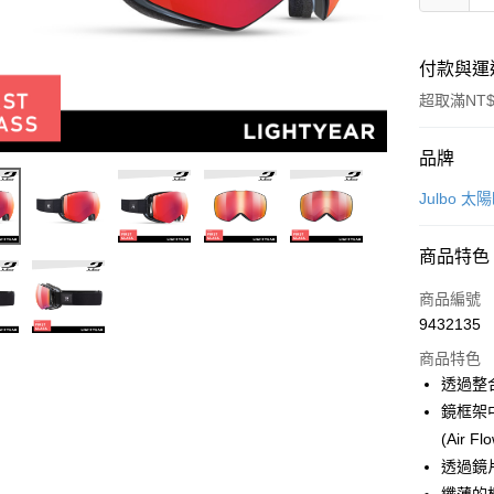
付款與運
超取滿NT$
付款方式
品牌
信用卡一
Julbo 
超商取貨
商品特色
LINE Pay
商品編號
Apple Pay
9432135
商品特色
街口支付
透過整合
悠遊付
鏡框架
(Air Fl
Google Pa
透過鏡片
全盈+PAY