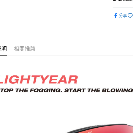
用，由本
付客戶支
3.完整用
付款後門
❒ --- 品 
【注意事
分享
免運費
１．透過由
►《 商品
交易，需
貨到付款
求債權轉
►《 滑雪/雪
２．關於
每筆NT$1
https://aft
►《跑步、越
３．未成
說明
相關推薦
「AFTE
任。
４．使用「
即時審查
結果請求
５．嚴禁
形，恩沛
動。