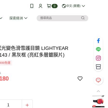
0
中文 (繁體)
探索綠洲
o 感光變色滑雪護目鏡 LIGHTYEAR
3143 / 黑灰框 (亮紅多層鍍膜片)
499免運
0
180