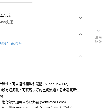
送方式
499免運
清除
紀錄
次付款
太陽眼鏡.雪鏡.雪盔
付款
磁性，可以輕鬆開啟和關閉 (SuperFlow Pro)
中設有通風孔，可實現良好的空氣流通，防止霧氣產生
ow)
y
進行額外通風以防止起霧 (Ventilated Lens)