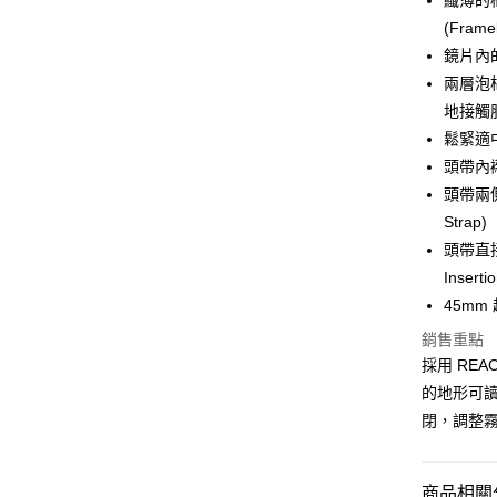
纖薄的
(Framel
大哥付你
鏡片內的
相關說明
【大哥付
兩層泡
AFTEE先
1.本服務
地接觸肌膚
2.付款方
相關說明
流程，驗
鬆緊適中
【關於「A
ATM付款
完成交易
AFTEE
頭帶內襯矽
3.實際核
便利好安
頭帶兩側
4.訂單成
貨到付款
１．簡單
消。如遇
Strap)
２．便利
無法說明
３．安心
頭帶直接
【繳款方
運送方式
Inserti
1.分期款
【「AFT
醒簡訊。
１．於結帳
45mm 
全家取貨
2.透過簡
付」結帳
帳／街口支
銷售重點
每筆NT$6
２．訂單
３．收到繳
採用 RE
【注意事
／ATM／
7-11取貨
的地形可讀性
1.本服務
※ 請注意
每筆NT$6
用戶於交
閉，調整
絡購買商品
款買賣價
先享後付
宅配
2.基於同
※ 交易是
資料（包
是否繳費成
每筆NT$1
商品相關分