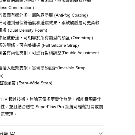
框架提供廣闊的視野，帶來高、無障礙的觀看體驗
ess Construction)
分期
表面有額外多一層防霧塗層 (Anti-fog Coating)
你分期使用說明】
棉可達到最佳舒適度和避震效果，柔軟觸感層可更柔軟
享後付
由台灣大哥大提供，台灣大哥大用戶可立即使用無須另外申請。
 (Dual Density Foam)
式選擇「大哥付你分期」，訂單成立後會自動跳轉到大哥付的交易
證手機門號後，選擇欲分期的期數、繳款截止日，確認付款後即
配戴舒適，可相容於所有類型的頭盔 (Overstrap)
FTEE先享後付」】
。
先享後付是「在收到商品之後才付款」的支付方式。 讓您購物簡單
膠條，可完美抓握 (Full Silicone Strap)
准額度、可分期數及費用金額請依後續交易確認頁面所載為準。
心！
各有兩個夾扣，可進行對稱調整(Double Adjustment
立30分鐘內，如未前往確認交易或遇審核未通過，訂單將自動取
：不需註冊會員、不需綁卡、不需儲值。
「轉專審核」未通過狀況，表示未達大哥付你分期系統評分，恕
：只要手機號碼，簡訊認證，即可結帳。
評估內容。
：先確認商品／服務後，再付款。
插入框架支架，實現簡約設計(Invisible Strap
式說明】
on)
項不併入電信帳單，「大哥付你分期」於每月結算日後寄送繳費提
EE先享後付」結帳流程】
方式選擇「AFTEE先享後付」後，將跳轉至「AFTEE先享後
超寬頭帶 (Extra-Wide Strap)
付款
訊連結打開帳單後，可選擇「超商條碼／台灣大直營門市／銀行轉
頁面，進行簡訊認證並確認金額後，即可完成結帳。
付／iPASS MONEY」等通路繳費。
0，滿NT$499(含以上)免運費
成立數日內，您將收到繳費通知簡訊。
費通知簡訊後14天內，點擊此簡訊中的連結，可透過四大超商
ACTIV 鏡片技術，無論天氣多麼變化無常，都能實現最佳
項】
網路銀行／等多元方式進行付款，方視為交易完成。
付款
，並且結合磁性 SuperFlow Pro 系統可輕鬆打開或關
係由「台灣大哥大股份有限公司」（以下簡稱本公司）所提供，讓
：結帳手續完成當下不需立刻繳費，但若您需要取消訂單，請聯
0，滿NT$799(含以上)免運費
易時，得透過本服務購買商品或服務，並由商店將買賣／分期付
霧氣管理。
的店家。未經商家同意取消之訂單仍視為有效，需透過AFTEE
金債權讓與本公司後，依約使用本公司帳單繳交帳款。
繳納相關費用。
意付款使用「大哥付你分期」之契約關係目的，商店將以您的個人
否成功請以「AFTEE先享後付 」之結帳頁面顯示為準，若有關於
含姓名、電話或地址）提供予台灣大哥大進項蒐集、處理及利
功／繳費後需取消欲退款等相關疑問，請聯繫「AFTEE先享後
00，滿NT$799(含以上)免運費
類 (4)