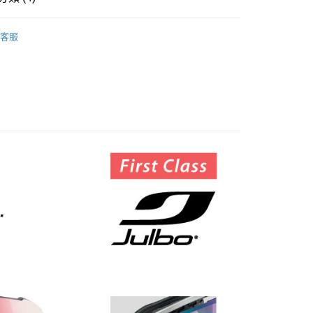
公司與您本人進行分期帳單所需資料之確認、核對及更正。
援中心」
https://netprotections.freshdesk.com/support/home
戶服務條款，請詳閱以下連結：
https://oppay.tw/userRule
市自取
牌 分 類 總 覽 --- ❒
Julbo 滑雪用品
項】
客服
恩沛科技股份有限公司提供之「AFTEE先享後付」服務完成之
總覽 》
依本服務之必要範圍內提供個人資料，並將交易相關給付款項請
讓予恩沛科技股份有限公司。
季用品 》Snow / Ice
雪鏡/護目鏡
個人資料處理事宜，請瀏覽以下網址：
30，滿NT$3,000(含以上)免運費
ee.tw/terms/#terms3
野跑》 Running
太陽眼鏡
年的使用者請事先徵得法定代理人或監護人之同意方可使用
E先享後付」，若未經同意申辦者引起之損失，本公司不負相關責
AFTEE先享後付」時，將依據個別帳號之用戶狀況，依本公司
核予不同之上限額度；若仍有額度不足之情形，本公司將視審查
用戶進行身份認證。
一人註冊多個帳號或使用他人資訊註冊。若發現惡意使用之情
科技股份有限公司將有權停止該用戶之使用額度並採取法律行