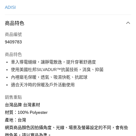
信用卡一次付款
ADISI
超商取貨付款
商品特色
LINE Pay
商品編號
Apple Pay
9409783
街口支付
商品特色
悠遊付
車入導電縫線，讓靜電散逸，提升穿著舒適度
Google Pay
使用美國杜邦SILVADUR™抗菌技術，消臭、抑菌
內裡磨毛保暖，透氣、吸濕快乾、抗起球
全盈+PAY
適合天冷時的保暖及戶外活動使用
大哥付你分期
銷售重點
相關說明
台灣品牌 台灣素材
【大哥付你分期使用說明】
AFTEE先享後付
1.本服務由台灣大哥大提供，台灣大哥大用戶可立即使用無須另外申請。
材質：100% Polyester
2.付款方式選擇「大哥付你分期」，訂單成立後會自動跳轉到大哥付的交易
相關說明
產地：台灣
流程，驗證手機門號後，選擇欲分期的期數、繳款截止日，確認付款後即完
【關於「AFTEE先享後付」】
成交易。
網頁商品顏色因拍攝角度、光線、場景及螢幕設定的不同，會有些
ATM付款
AFTEE先享後付是「在收到商品之後才付款」的支付方式。 讓您購物簡單
3.實際核准額度、可分期數及費用金額請依後續交易確認頁面所載為準。
微色差，請以實品為準。
便利好安心！