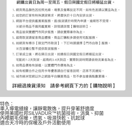
特色：
車入導電縫線，讓靜電散逸，提升穿著舒適度
使用美國杜邦SILVADUR™抗菌技術，消臭、抑菌
內裡磨毛保暖，透氣、吸濕快乾、抗起球
適合天冷時的保暖及戶外活動使用