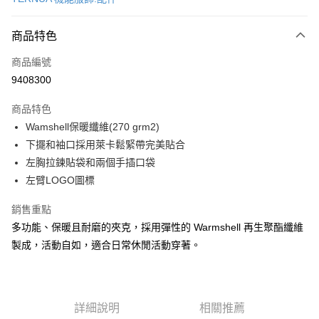
LINE Pay
商品特色
Apple Pay
商品編號
街口支付
9408300
悠遊付
商品特色
Google Pay
Wamshell保暖纖維(270 grm2)
全盈+PAY
下擺和袖口採用萊卡鬆緊帶完美貼合
左胸拉鍊貼袋和兩個手插口袋
大哥付你分期
左臂LOGO圖標
相關說明
【大哥付你分期使用說明】
銷售重點
AFTEE先享後付
1.本服務由台灣大哥大提供，台灣大哥大用戶可立即使用無須另外申請。
多功能、保暖且耐磨的夾克，採用彈性的 Warmshell 再生聚酯纖維
2.付款方式選擇「大哥付你分期」，訂單成立後會自動跳轉到大哥付的交易
相關說明
流程，驗證手機門號後，選擇欲分期的期數、繳款截止日，確認付款後即完
製成，活動自如，適合日常休閒活動穿著。
【關於「AFTEE先享後付」】
成交易。
ATM付款
AFTEE先享後付是「在收到商品之後才付款」的支付方式。 讓您購物簡單
3.實際核准額度、可分期數及費用金額請依後續交易確認頁面所載為準。
便利好安心！
4.訂單成立30分鐘內，如未前往確認交易或遇審核未通過，訂單將自動取
１．簡單：不需註冊會員、不需綁卡、不需儲值。
運送方式
消。如遇「轉專審核」未通過狀況，表示未達大哥付你分期系統評分，恕無
２．便利：只要手機號碼，簡訊認證，即可結帳。
法說明評估內容。
詳細說明
相關推薦
３．安心：先確認商品／服務後，再付款。
宅配
【繳款方式說明】