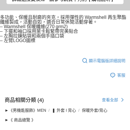
多功能、保暖且耐磨的夾克，採用彈性的 Warmshell 再生聚酯
纖維製成，活動自如，適合日常休閒活動穿著。
– Warmshell 保暖纖維(270 grm2)
– 下擺和袖口採用萊卡鬆緊帶完美貼合
– 左胸拉鍊貼袋和兩個手插口袋
– 左臂LOGO圖標
顯示電腦版詳細說明
客服
商品相關分類 (4)
查看全部
►《男機能服飾》MEN
❚ 外套 l 背心
保暖外套/背心
►《 商品總覽 》