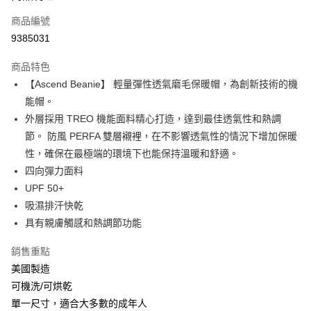
商品編號
Apple Pay
9385031
街口支付
商品特色
悠遊付
【Ascend Beanie】 輕量彈性透氣磨毛保暖帽，為創新技術的機
Google Pay
能帽。
外層採用 TREO 機能面料精心打造，達到最佳透氣性和熱調
全盈+PAY
節。 防風 PERFA 雙層襯裡，在不影響透氣性的情況下增加保暖
大哥付你分期
性，確保在最極端的環境下也能保持溫暖和舒適。
相關說明
四向彈力面料
【大哥付你分期使用說明】
UPF 50+
AFTEE先享後付
1.本服務由台灣大哥大提供，台灣大哥大用戶可立即使用無須另外申請。
吸濕排汗快乾
2.付款方式選擇「大哥付你分期」，訂單成立後會自動跳轉到大哥付的交易
相關說明
流程，驗證手機門號後，選擇欲分期的期數、繳款截止日，確認付款後即完
具有親膚觸感和熱調節功能
【關於「AFTEE先享後付」】
成交易。
ATM付款
AFTEE先享後付是「在收到商品之後才付款」的支付方式。 讓您購物簡單
3.實際核准額度、可分期數及費用金額請依後續交易確認頁面所載為準。
銷售重點
便利好安心！
4.訂單成立30分鐘內，如未前往確認交易或遇審核未通過，訂單將自動取
貨到付款
１．簡單：不需註冊會員、不需綁卡、不需儲值。
美國製造
消。如遇「轉專審核」未通過狀況，表示未達大哥付你分期系統評分，恕無
２．便利：只要手機號碼，簡訊認證，即可結帳。
法說明評估內容。
可機洗/可烘乾
３．安心：先確認商品／服務後，再付款。
【繳款方式說明】
運送方式
單一尺寸，適合大多數的成年人
1.分期款項不併入電信帳單，「大哥付你分期」於每月結算日後寄送繳費提