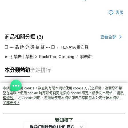
客服
商品相關分類 (3)
查看全部
❒ --- 品 牌 分 類 總 覽 --- ❒
TENAYA 攀岩鞋
►《 攀岩｜攀樹 》Rock/Tree Climbing
攀岩鞋
本分類熱銷
全站排行
本網站中使用 cookie，欲查詢有關本網站使用 cookie 方式之詳情，及若您不希
熱門標籤
望在電腦上使用 cookie 時應如何變更電腦的 cookie 設定，請參閱本網站「
隱私
權條款
」之 Cookie 聲明。您繼續使用本網站即表示您同意本公司得按本網站使
用條款之 Cookie 聲明使用 cookie。
了解更多 >
我知道了
歡迎訂閱我們的 LINE 官方帳號