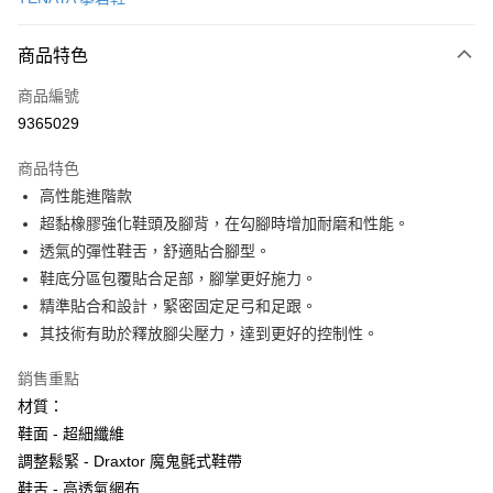
超商取貨付款
商品特色
LINE Pay
商品編號
Apple Pay
9365029
街口支付
商品特色
悠遊付
高性能進階款
Google Pay
超黏橡膠強化鞋頭及腳背，在勾腳時增加耐磨和性能。
透氣的彈性鞋舌，舒適貼合腳型。
全盈+PAY
鞋底分區包覆貼合足部，腳掌更好施力。
大哥付你分期
精準貼合和設計，緊密固定足弓和足跟。
相關說明
其技術有助於釋放腳尖壓力，達到更好的控制性。
【大哥付你分期使用說明】
AFTEE先享後付
1.本服務由台灣大哥大提供，台灣大哥大用戶可立即使用無須另外申請。
銷售重點
2.付款方式選擇「大哥付你分期」，訂單成立後會自動跳轉到大哥付的交易
相關說明
材質：
流程，驗證手機門號後，選擇欲分期的期數、繳款截止日，確認付款後即完
【關於「AFTEE先享後付」】
成交易。
鞋面 - 超細纖維
ATM付款
AFTEE先享後付是「在收到商品之後才付款」的支付方式。 讓您購物簡單
3.實際核准額度、可分期數及費用金額請依後續交易確認頁面所載為準。
調整鬆緊 - Draxtor 魔鬼氈式鞋帶
便利好安心！
4.訂單成立30分鐘內，如未前往確認交易或遇審核未通過，訂單將自動取
貨到付款
１．簡單：不需註冊會員、不需綁卡、不需儲值。
鞋舌 - 高透氣網布
消。如遇「轉專審核」未通過狀況，表示未達大哥付你分期系統評分，恕無