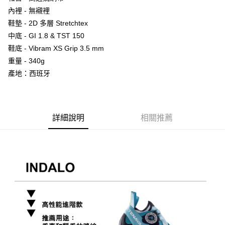
２．便利：只要手機號碼，簡訊認證，即可結帳。
法說明評估內容。
內裡 - 無襯裡
３．安心：先確認商品／服務後，再付款。
【繳款方式說明】
運送方式
鞋墊 - 2D 多層 Stretchtex
1.分期款項不併入電信帳單，「大哥付你分期」於每月結算日後寄送繳費提
【「AFTEE先享後付」結帳流程】
全家取貨付款
中底 - GI 1.8 & TST 150
醒簡訊。
１．於結帳方式選擇「AFTEE先享後付」後，將跳轉至「AFTEE先享後付」
2.透過簡訊連結打開帳單後，可選擇「超商條碼／台灣大直營門市／銀行轉
每筆NT$60，滿NT$499(含以上)免運費
鞋底 - Vibram XS Grip 3.5 mm
結帳頁面，進行簡訊認證並確認金額後，即可完成結帳。
帳／街口支付／iPASS MONEY」等通路繳費。
２．訂單成立數日內，您將收到繳費通知簡訊。
重量 - 340g
7-11取貨付款
３．收到繳費通知簡訊後14天內，點擊此簡訊中的連結，可透過四大超商／
【注意事項】
產地：西班牙
ATM／網路銀行／等多元方式進行付款，方視為交易完成。
每筆NT$60，滿NT$799(含以上)免運費
1.本服務係由「台灣大哥大股份有限公司」（以下簡稱本公司）所提供，讓
※ 請注意：結帳手續完成當下不需立刻繳費，但若您需要取消訂單，請聯絡
用戶於交易時，得透過本服務購買商品或服務，並由商店將買賣／分期付款
購買商品的店家。未經商家同意取消之訂單仍視為有效，需透過AFTEE先享
宅配
買賣價金債權讓與本公司後，依約使用本公司帳單繳交帳款。
後付繳納相關費用。
2.基於同意付款使用「大哥付你分期」之契約關係目的，商店將以您的個人
每筆NT$100，滿NT$799(含以上)免運費
※ 交易是否成功請以「AFTEE先享後付 」之結帳頁面顯示為準，若有關於
資料（包含姓名、電話或地址）提供予台灣大哥大進項蒐集、處理及利用，
詳細說明
相關推薦
是否繳費成功／繳費後需取消欲退款等相關疑問，請聯繫「AFTEE先享後付
由本公司與您本人進行分期帳單所需資料之確認、核對及更正。
客戶支援中心」
https://netprotections.freshdesk.com/support/home
付款後門市自取
3.完整用戶服務條款，請詳閱以下連結：
https://oppay.tw/userRule
免運費
【注意事項】
１．透過由恩沛科技股份有限公司提供之「AFTEE先享後付」服務完成之交
貨到付款
易，需依本服務之必要範圍內提供個人資料，並將交易相關給付款項請求債
權轉讓予恩沛科技股份有限公司。
每筆NT$130，滿NT$3,000(含以上)免運費
２．關於個人資料處理事宜，請瀏覽以下網址：
https://aftee.tw/terms/#terms3
３．未成年的使用者請事先徵得法定代理人或監護人之同意方可使用
「AFTEE先享後付」，若未經同意申辦者引起之損失，本公司不負相關責
任。