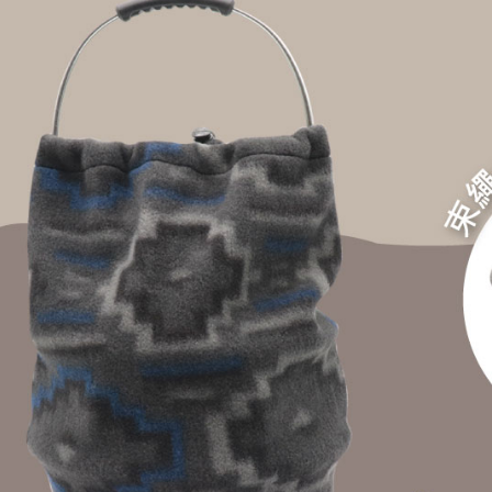
【注意事
免運費
１．透過由
交易，需
貨到付款
求債權轉
２．關於
每筆NT$1
https://aft
３．未成
「AFTE
任。
４．使用「
即時審查
結果請求
５．嚴禁
形，恩沛
動。