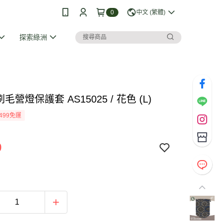
0
中文 (繁體)
探索綠洲
 刷毛營燈保護套 AS15025 / 花色 (L)
499免運
9