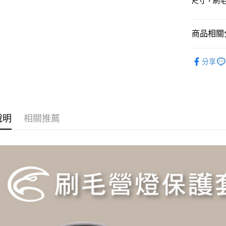
尺寸，刷
相關說明
【大哥付
AFTEE先
1.本服務
商品相關分
2.付款方
相關說明
流程，驗
【關於「A
►《 露營野
ATM付款
完成交易
AFTEE
分享
3.實際核
便利好安
►《 登山健
4.訂單成
貨到付款
１．簡單
消。如遇
►《 商品
２．便利
無法說明
３．安心
❒ --- 品 
【繳款方
運送方式
1.分期款
山鞋、登
【「AFT
說明
相關推薦
醒簡訊。
１．於結帳
全家取貨
❒ --- 品 
2.透過簡
付」結帳
帳／街口支
椅、露營
每筆NT$6
２．訂單
３．收到繳
【注意事
／ATM／
7-11取貨
1.本服務
※ 請注意
每筆NT$6
用戶於交
絡購買商品
款買賣價
先享後付
宅配
2.基於同
※ 交易是
資料（包
是否繳費成
每筆NT$1
用，由本
付客戶支
3.完整用
付款後門