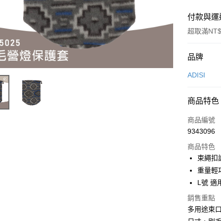
付款與運
超取滿NT$
付款方式
品牌
信用卡一
ADISI
超商取貨
商品特色
LINE Pay
商品編號
Apple Pay
9343096
商品特色
街口支付
束繩扣
悠遊付
重量輕
L號 適用
Google Pa
銷售重點
全盈+PAY
多用途束
大哥付你