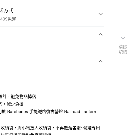
送方式
499免運
次付款
清除
紀錄
付款
設計，避免物品掉落
巧，減少負擔
於 Barebones 手提鐵路復古營燈 Railroad Lantern
y
口收納袋，將小物放入收納袋，不再散落各處~營燈專用
分期