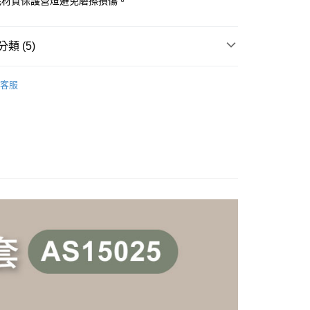
毛材質保護營燈避免磨擦損傷。
你分期使用說明】
享後付
由台灣大哥大提供，台灣大哥大用戶可立即使用無須另外申請。
類 (5)
式選擇「大哥付你分期」，訂單成立後會自動跳轉到大哥付的交易
證手機門號後，選擇欲分期的期數、繳款截止日，確認付款後即
FTEE先享後付」】
趣 》Camping
露營野趣配件
。
先享後付是「在收到商品之後才付款」的支付方式。 讓您購物簡單
客服
准額度、可分期數及費用金額請依後續交易確認頁面所載為準。
心！
行 》Hiking
登山配件
立30分鐘內，如未前往確認交易或遇審核未通過，訂單將自動取
：不需註冊會員、不需綁卡、不需儲值。
「轉專審核」未通過狀況，表示未達大哥付你分期系統評分，恕
總覽 》
：只要手機號碼，簡訊認證，即可結帳。
評估內容。
：先確認商品／服務後，再付款。
牌 分 類 總 覽 --- ❒
ADISI
登山 ❚ 背包、手杖、登
式說明】
項不併入電信帳單，「大哥付你分期」於每月結算日後寄送繳費提
山配件
EE先享後付」結帳流程】
方式選擇「AFTEE先享後付」後，將跳轉至「AFTEE先享後
付款
牌 分 類 總 覽 --- ❒
ADISI
露營 ❚ 帳篷、摺疊桌
訊連結打開帳單後，可選擇「超商條碼／台灣大直營門市／銀行轉
頁面，進行簡訊認證並確認金額後，即可完成結帳。
付／iPASS MONEY」等通路繳費。
配件、露營其他
0，滿NT$499(含以上)免運費
成立數日內，您將收到繳費通知簡訊。
費通知簡訊後14天內，點擊此簡訊中的連結，可透過四大超商
項】
網路銀行／等多元方式進行付款，方視為交易完成。
付款
係由「台灣大哥大股份有限公司」（以下簡稱本公司）所提供，讓
：結帳手續完成當下不需立刻繳費，但若您需要取消訂單，請聯
0，滿NT$799(含以上)免運費
易時，得透過本服務購買商品或服務，並由商店將買賣／分期付
的店家。未經商家同意取消之訂單仍視為有效，需透過AFTEE
金債權讓與本公司後，依約使用本公司帳單繳交帳款。
繳納相關費用。
意付款使用「大哥付你分期」之契約關係目的，商店將以您的個人
否成功請以「AFTEE先享後付 」之結帳頁面顯示為準，若有關於
含姓名、電話或地址）提供予台灣大哥大進項蒐集、處理及利
功／繳費後需取消欲退款等相關疑問，請聯繫「AFTEE先享後
00，滿NT$799(含以上)免運費
公司與您本人進行分期帳單所需資料之確認、核對及更正。
援中心」
https://netprotections.freshdesk.com/support/home
戶服務條款，請詳閱以下連結：
https://oppay.tw/userRule
市自取