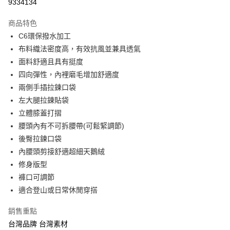
9334134
4.訂單成立30分鐘內，如未前往確認交易或遇審核未通過，訂單將自動取
貨到付款
１．簡單：不需註冊會員、不需綁卡、不需儲值。
消。如遇「轉專審核」未通過狀況，表示未達大哥付你分期系統評分，恕無
２．便利：只要手機號碼，簡訊認證，即可結帳。
法說明評估內容。
商品特色
３．安心：先確認商品／服務後，再付款。
【繳款方式說明】
運送方式
C6環保撥水加工
1.分期款項不併入電信帳單，「大哥付你分期」於每月結算日後寄送繳費提
【「AFTEE先享後付」結帳流程】
全家取貨付款
布料織法密度高，有效抗風並兼具透氣
醒簡訊。
１．於結帳方式選擇「AFTEE先享後付」後，將跳轉至「AFTEE先享後付」
2.透過簡訊連結打開帳單後，可選擇「超商條碼／台灣大直營門市／銀行轉
面料舒適且具有挺度
每筆NT$60，滿NT$499(含以上)免運費
結帳頁面，進行簡訊認證並確認金額後，即可完成結帳。
帳／街口支付／iPASS MONEY」等通路繳費。
２．訂單成立數日內，您將收到繳費通知簡訊。
四向彈性，內裡磨毛增加舒適度
7-11取貨付款
３．收到繳費通知簡訊後14天內，點擊此簡訊中的連結，可透過四大超商／
【注意事項】
兩側手插拉鍊口袋
ATM／網路銀行／等多元方式進行付款，方視為交易完成。
每筆NT$60，滿NT$799(含以上)免運費
1.本服務係由「台灣大哥大股份有限公司」（以下簡稱本公司）所提供，讓
左大腿拉鍊貼袋
※ 請注意：結帳手續完成當下不需立刻繳費，但若您需要取消訂單，請聯絡
用戶於交易時，得透過本服務購買商品或服務，並由商店將買賣／分期付款
購買商品的店家。未經商家同意取消之訂單仍視為有效，需透過AFTEE先享
立體膝蓋打摺
宅配
買賣價金債權讓與本公司後，依約使用本公司帳單繳交帳款。
後付繳納相關費用。
2.基於同意付款使用「大哥付你分期」之契約關係目的，商店將以您的個人
腰頭內有不可拆腰帶(可鬆緊調節)
每筆NT$100，滿NT$799(含以上)免運費
※ 交易是否成功請以「AFTEE先享後付 」之結帳頁面顯示為準，若有關於
資料（包含姓名、電話或地址）提供予台灣大哥大進項蒐集、處理及利用，
是否繳費成功／繳費後需取消欲退款等相關疑問，請聯繫「AFTEE先享後付
後臀拉鍊口袋
由本公司與您本人進行分期帳單所需資料之確認、核對及更正。
客戶支援中心」
https://netprotections.freshdesk.com/support/home
付款後門市自取
內腰頭剪接舒適超細天鵝絨
3.完整用戶服務條款，請詳閱以下連結：
https://oppay.tw/userRule
免運費
修身版型
【注意事項】
１．透過由恩沛科技股份有限公司提供之「AFTEE先享後付」服務完成之交
褲口可調節
貨到付款
易，需依本服務之必要範圍內提供個人資料，並將交易相關給付款項請求債
適合登山或日常休閒穿搭
權轉讓予恩沛科技股份有限公司。
每筆NT$130，滿NT$3,000(含以上)免運費
２．關於個人資料處理事宜，請瀏覽以下網址：
銷售重點
https://aftee.tw/terms/#terms3
３．未成年的使用者請事先徵得法定代理人或監護人之同意方可使用
台灣品牌 台灣素材
「AFTEE先享後付」，若未經同意申辦者引起之損失，本公司不負相關責