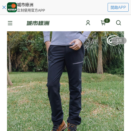
城市綠洲
開啟APP
立刻使用官方APP
0
1
/
8