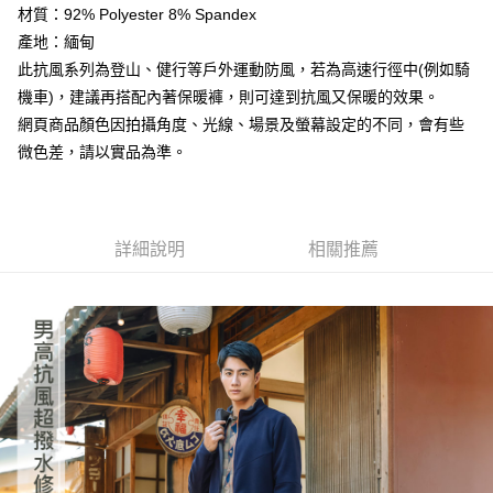
材質：92% Polyester 8% Spandex
任。
４．使用「AFTEE先享後付」時，將依據個別帳號之用戶狀況，依本公司即
產地：緬甸
時審查核予不同之上限額度；若仍有額度不足之情形，本公司將視審查結果
此抗風系列為登山、健行等戶外運動防風，若為高速行徑中(例如騎
請求用戶進行身份認證。
機車)，建議再搭配內著保暖褲，則可達到抗風又保暖的效果。
５．嚴禁一人註冊多個帳號或使用他人資訊註冊。若發現惡意使用之情形，
恩沛科技股份有限公司將有權停止該用戶之使用額度並採取法律行動。
網頁商品顏色因拍攝角度、光線、場景及螢幕設定的不同，會有些
微色差，請以實品為準。
詳細說明
相關推薦