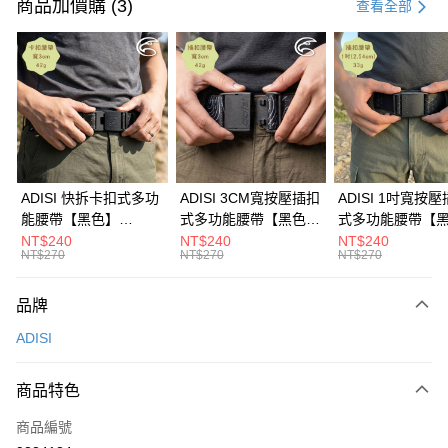
信用卡一次付款
商品加價購 (3)
查看全部
超商取貨付款
LINE Pay
Apple Pay
街口支付
悠遊付
ADISI 快拆卡扣式多功
ADISI 3CM寬按壓插扣
ADISI 1吋寬按
能腰帶【黑色】
式多功能腰帶【黑色】
式多功能腰帶【
Google Pay
AS26038 / MIT台灣製
AS26047 / MIT台灣製
AS26035 / MI
NT$240
NT$240
NT$240
NT$270
NT$270
NT$270
全盈+PAY
大哥付你分期
品牌
相關說明
ADISI
【大哥付你分期使用說明】
AFTEE先享後付
1.本服務由台灣大哥大提供，台灣大哥大用戶可立即使用無須另外申請。
2.付款方式選擇「大哥付你分期」，訂單成立後會自動跳轉到大哥付的交易
相關說明
商品特色
流程，驗證手機門號後，選擇欲分期的期數、繳款截止日，確認付款後即完
【關於「AFTEE先享後付」】
成交易。
ATM付款
商品編號
AFTEE先享後付是「在收到商品之後才付款」的支付方式。 讓您購物簡單
3.實際核准額度、可分期數及費用金額請依後續交易確認頁面所載為準。
便利好安心！