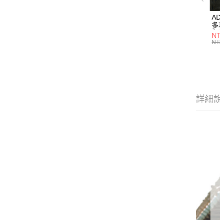
A
多
色】
NT
M
NT
詳細