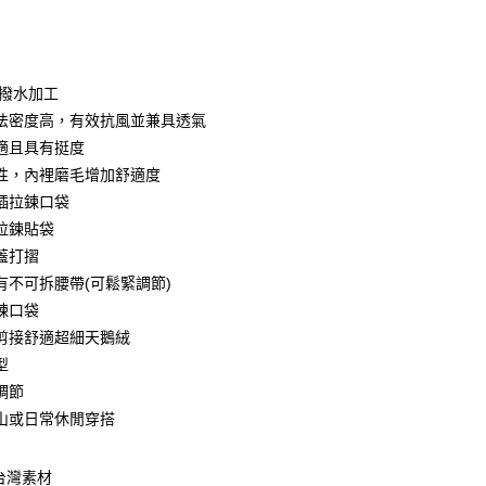
保撥水加工
法密度高，有效抗風並兼具透氣
適且具有挺度
y
性，內裡磨毛增加舒適度
插拉鍊口袋
拉鍊貼袋
分期
蓋打摺
你分期使用說明】
有不可拆腰帶(可鬆緊調節)
享後付
由台灣大哥大提供，台灣大哥大用戶可立即使用無須另外申請。
鍊口袋
式選擇「大哥付你分期」，訂單成立後會自動跳轉到大哥付的交易
證手機門號後，選擇欲分期的期數、繳款截止日，確認付款後即
剪接舒適超細天鵝絨
FTEE先享後付」】
。
先享後付是「在收到商品之後才付款」的支付方式。 讓您購物簡單
型
准額度、可分期數及費用金額請依後續交易確認頁面所載為準。
心！
調節
立30分鐘內，如未前往確認交易或遇審核未通過，訂單將自動取
：不需註冊會員、不需綁卡、不需儲值。
「轉專審核」未通過狀況，表示未達大哥付你分期系統評分，恕
山或日常休閒穿搭
：只要手機號碼，簡訊認證，即可結帳。
評估內容。
：先確認商品／服務後，再付款。
式說明】
項不併入電信帳單，「大哥付你分期」於每月結算日後寄送繳費提
台灣素材
EE先享後付」結帳流程】