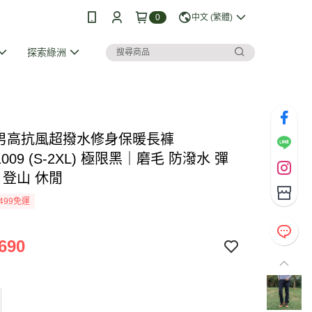
0
中文 (繁體)
探索綠洲
I 男高抗風超撥水修身保暖長褲
1009 (S-2XL) 極限黑｜磨毛 防潑水 彈
 登山 休閒
499免運
690