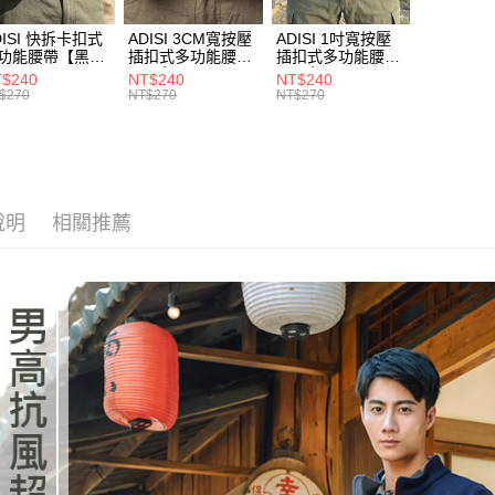
形，恩沛
動。
DISI 快拆卡扣式
ADISI 3CM寬按壓
ADISI 1吋寬按壓
功能腰帶【黑
插扣式多功能腰帶
插扣式多功能腰帶
AS26038 /
【黑色】AS26047
【黑色】AS26035
$240
NT$240
NT$240
IT台灣製
/ MIT台灣製
/ MIT台灣製
$270
NT$270
NT$270
說明
相關推薦