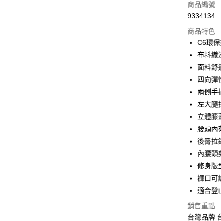
商品編號
Apple Pay
9334134
商品特色
街口支付
C6環
悠遊付
布料織
面料舒
Google Pa
四向彈
全盈+PAY
兩側手
左大腿
大哥付你
立體膝
相關說明
【大哥付
腰頭內
AFTEE先
1.本服務
後臀拉
2.付款方
相關說明
流程，驗
內腰頭
【關於「A
ATM付款
完成交易
AFTEE
修身版
3.實際核
便利好安
褲口可
4.訂單成
貨到付款
１．簡單
消。如遇
適合登
２．便利
無法說明
３．安心
銷售重點
【繳款方
運送方式
1.分期款
台灣品牌 
【「AFT