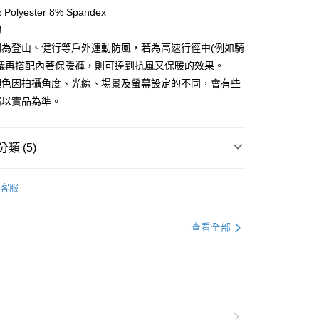
方式選擇「AFTEE先享後付」後，將跳轉至「AFTEE先享後
olyester 8% Spandex
付款
訊連結打開帳單後，可選擇「超商條碼／台灣大直營門市／銀行轉
頁面，進行簡訊認證並確認金額後，即可完成結帳。
甸
付／iPASS MONEY」等通路繳費。
0，滿NT$499(含以上)免運費
成立數日內，您將收到繳費通知簡訊。
費通知簡訊後14天內，點擊此簡訊中的連結，可透過四大超商
列為登山、健行等戶外運動防風，若為高速行徑中(例如騎
項】
網路銀行／等多元方式進行付款，方視為交易完成。
付款
建議再搭配內著保暖褲，則可達到抗風又保暖的效果。
係由「台灣大哥大股份有限公司」（以下簡稱本公司）所提供，讓
：結帳手續完成當下不需立刻繳費，但若您需要取消訂單，請聯
0，滿NT$799(含以上)免運費
易時，得透過本服務購買商品或服務，並由商店將買賣／分期付
顏色因拍攝角度、光線、場景及螢幕設定的不同，會有些
的店家。未經商家同意取消之訂單仍視為有效，需透過AFTEE
金債權讓與本公司後，依約使用本公司帳單繳交帳款。
繳納相關費用。
請以實品為準。
意付款使用「大哥付你分期」之契約關係目的，商店將以您的個人
否成功請以「AFTEE先享後付 」之結帳頁面顯示為準，若有關於
含姓名、電話或地址）提供予台灣大哥大進項蒐集、處理及利
功／繳費後需取消欲退款等相關疑問，請聯繫「AFTEE先享後
00，滿NT$799(含以上)免運費
公司與您本人進行分期帳單所需資料之確認、核對及更正。
援中心」
https://netprotections.freshdesk.com/support/home
戶服務條款，請詳閱以下連結：
https://oppay.tw/userRule
類 (5)
市自取
項】
恩沛科技股份有限公司提供之「AFTEE先享後付」服務完成之
服飾》MEN
❚ 下身 l 褲子
保暖長褲
依本服務之必要範圍內提供個人資料，並將交易相關給付款項請
客服
總覽 》
讓予恩沛科技股份有限公司。
個人資料處理事宜，請瀏覽以下網址：
30，滿NT$3,000(含以上)免運費
定優惠折扣↘福利專區
【服飾折抵】滿額送服飾抵用
ee.tw/terms/#terms3
查看全部
年的使用者請事先徵得法定代理人或監護人之同意方可使用
E先享後付」，若未經同意申辦者引起之損失，本公司不負相關責
服飾》功能材質分類
秋冬款式
▣ 下身系列 ▣
AFTEE先享後付」時，將依據個別帳號之用戶狀況，依本公司
服飾》功能材質分類
秋冬款式
高抗風超撥水保暖
核予不同之上限額度；若仍有額度不足之情形，本公司將視審查
用戶進行身份認證。
一人註冊多個帳號或使用他人資訊註冊。若發現惡意使用之情