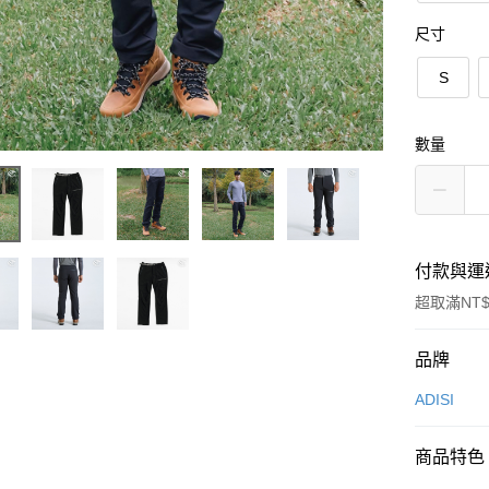
尺寸
S
數量
付款與運
超取滿NT$
付款方式
品牌
信用卡一
ADISI
超商取貨
商品特色
LINE Pay