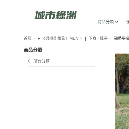
商品分類
首頁
►《男機能服飾》MEN
❚ 下身 l 褲子
保暖長
商品分類
所有分類