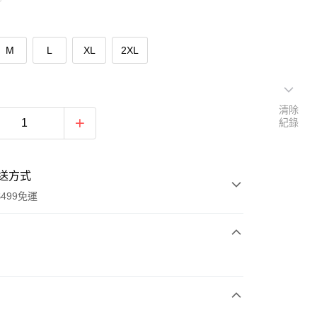
M
L
XL
2XL
清除
紀錄
送方式
499免運
次付款
付款