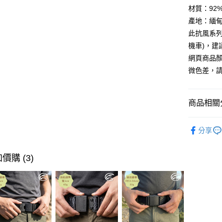
醒簡訊。
１．於結帳
材質：92% P
全家取貨
2.透過簡
付」結帳
產地：緬
帳／街口支
每筆NT$6
２．訂單
３．收到繳
此抗風系
【注意事
／ATM／
7-11取貨
機車)，
1.本服務
※ 請注意
每筆NT$6
用戶於交
網頁商品
絡購買商品
款買賣價
先享後付
微色差，
宅配
2.基於同
※ 交易是
資料（包
是否繳費成
每筆NT$1
用，由本
付客戶支
3.完整用
商品相關分
付款後門
【注意事
免運費
１．透過由
►《男機能
交易，需
分享
貨到付款
►《 商品
求債權轉
２．關於
每筆NT$1
❚ 網購限
價購 (3)
https://aft
券專區
３．未成
「AFTE
►《機能
任。
４．使用「
►《機能
即時審查
結果請求
５．嚴禁