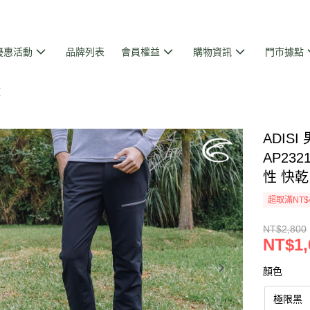
優惠活動
品牌列表
會員權益
購物資訊
門市據點
褲
ADIS
AP232
性 快乾
超取滿NT$
NT$2,800
NT$1,
顏色
極限黑