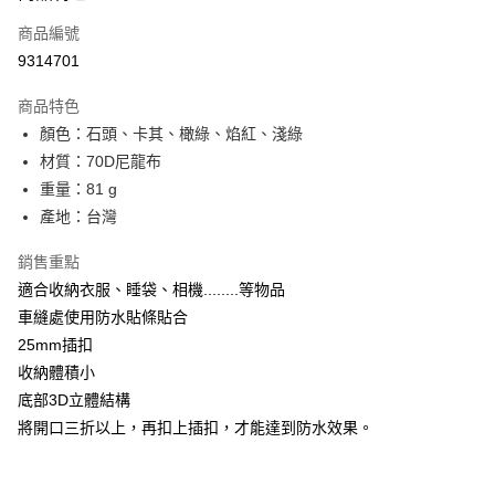
商品編號
街口支付
9314701
悠遊付
商品特色
Google Pay
顏色：石頭、卡其、橄綠、焰紅、淺綠
全盈+PAY
材質：70D尼龍布
重量：81 g
大哥付你分期
產地：台灣
相關說明
【大哥付你分期使用說明】
銷售重點
AFTEE先享後付
1.本服務由台灣大哥大提供，台灣大哥大用戶可立即使用無須另外申請。
適合收納衣服、睡袋、相機........等物品
2.付款方式選擇「大哥付你分期」，訂單成立後會自動跳轉到大哥付的交易
相關說明
流程，驗證手機門號後，選擇欲分期的期數、繳款截止日，確認付款後即完
車縫處使用防水貼條貼合
【關於「AFTEE先享後付」】
成交易。
ATM付款
AFTEE先享後付是「在收到商品之後才付款」的支付方式。 讓您購物簡單
25mm插扣
3.實際核准額度、可分期數及費用金額請依後續交易確認頁面所載為準。
便利好安心！
4.訂單成立30分鐘內，如未前往確認交易或遇審核未通過，訂單將自動取
收納體積小
貨到付款
１．簡單：不需註冊會員、不需綁卡、不需儲值。
消。如遇「轉專審核」未通過狀況，表示未達大哥付你分期系統評分，恕無
２．便利：只要手機號碼，簡訊認證，即可結帳。
底部3D立體結構
法說明評估內容。
３．安心：先確認商品／服務後，再付款。
將開口三折以上，再扣上插扣，才能達到防水效果。
【繳款方式說明】
運送方式
1.分期款項不併入電信帳單，「大哥付你分期」於每月結算日後寄送繳費提
【「AFTEE先享後付」結帳流程】
宅配
醒簡訊。
１．於結帳方式選擇「AFTEE先享後付」後，將跳轉至「AFTEE先享後付」
2.透過簡訊連結打開帳單後，可選擇「超商條碼／台灣大直營門市／銀行轉