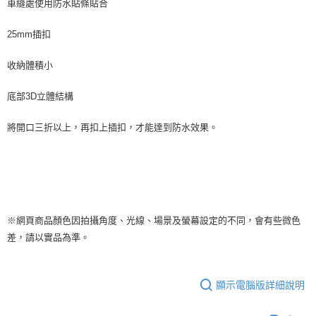
車縫處使用防水貼條貼合
25mm插扣
收納體積小
底部3D立體結構
將開口三折以上，再扣上插扣，才能達到防水效果。
※網頁商品顏色因拍攝角度、光線、場景及螢幕設定的不同，會有些微色
差，請以實品為準。
顯示電腦版詳細說明