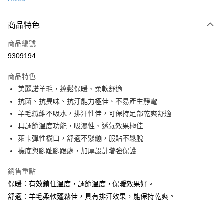
超商取貨付款
商品特色
LINE Pay
商品編號
Apple Pay
9309194
街口支付
商品特色
悠遊付
美麗諾羊毛，蓬鬆保暖、柔軟舒適
Google Pay
抗菌、抗異味、抗汙能力極佳、不易產生靜電
羊毛纖維不吸水，排汗性佳，可保持足部乾爽舒適
全盈+PAY
具調節溫度功能，吸濕性、透氣效果極佳
大哥付你分期
萊卡彈性襪口，舒適不緊繃，服貼不鬆脫
相關說明
襪底與腳趾腳跟處，加厚設計增強保護
【大哥付你分期使用說明】
AFTEE先享後付
1.本服務由台灣大哥大提供，台灣大哥大用戶可立即使用無須另外申請。
銷售重點
2.付款方式選擇「大哥付你分期」，訂單成立後會自動跳轉到大哥付的交易
相關說明
保暖：有效鎖住溫度，調節溫度，保暖效果好。
流程，驗證手機門號後，選擇欲分期的期數、繳款截止日，確認付款後即完
【關於「AFTEE先享後付」】
成交易。
舒適：羊毛柔軟蓬鬆佳，具有排汗效果，能保持乾爽。
ATM付款
AFTEE先享後付是「在收到商品之後才付款」的支付方式。 讓您購物簡單
3.實際核准額度、可分期數及費用金額請依後續交易確認頁面所載為準。
便利好安心！
4.訂單成立30分鐘內，如未前往確認交易或遇審核未通過，訂單將自動取
貨到付款
１．簡單：不需註冊會員、不需綁卡、不需儲值。
消。如遇「轉專審核」未通過狀況，表示未達大哥付你分期系統評分，恕無