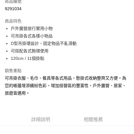
商品編號
Apple Pay
9291034
街口支付
商品特色
悠遊付
戶外露營旅行實用小物
Google Pay
可吊掛各式各樣小物品
D型吊掛環設計，固定物品不亂滑動
全盈+PAY
可搭配各式鉤環使用
大哥付你分期
120cm / 11個掛點
相關說明
銷售重點
【大哥付你分期使用說明】
AFTEE先享後付
1.本服務由台灣大哥大提供，台灣大哥大用戶可立即使用無須另外申請。
可吊掛衣服、毛巾、餐具等各式用品，懸掛式收納整齊又方便。為
2.付款方式選擇「大哥付你分期」，訂單成立後會自動跳轉到大哥付的交易
相關說明
您的帳蓬增添繽紛色彩，增加搭營區的豐富性，戶外露營、居家、
流程，驗證手機門號後，選擇欲分期的期數、繳款截止日，確認付款後即完
【關於「AFTEE先享後付」】
成交易。
旅遊皆適用。
ATM付款
AFTEE先享後付是「在收到商品之後才付款」的支付方式。 讓您購物簡單
3.實際核准額度、可分期數及費用金額請依後續交易確認頁面所載為準。
便利好安心！
4.訂單成立30分鐘內，如未前往確認交易或遇審核未通過，訂單將自動取
貨到付款
１．簡單：不需註冊會員、不需綁卡、不需儲值。
消。如遇「轉專審核」未通過狀況，表示未達大哥付你分期系統評分，恕無
２．便利：只要手機號碼，簡訊認證，即可結帳。
法說明評估內容。
３．安心：先確認商品／服務後，再付款。
詳細說明
相關推薦
【繳款方式說明】
運送方式
1.分期款項不併入電信帳單，「大哥付你分期」於每月結算日後寄送繳費提
【「AFTEE先享後付」結帳流程】
全家取貨付款
醒簡訊。
１．於結帳方式選擇「AFTEE先享後付」後，將跳轉至「AFTEE先享後付」