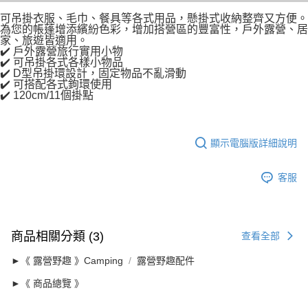
可吊掛衣服、毛巾、餐具等各式用品，懸掛式收納整齊又方便。
為您的帳蓬增添繽紛色彩，增加搭營區的豐富性，戶外露營、居
家、旅遊皆適用。
✔️ 戶外露營旅行實用小物
✔️ 可吊掛各式各樣小物品
✔️ D型吊掛環設計，固定物品不亂滑動
✔️ 可搭配各式鉤環使用
✔️ 120cm/11個掛點
顯示電腦版詳細說明
客服
商品相關分類 (3)
查看全部
►《 露營野趣 》Camping
露營野趣配件
►《 商品總覽 》