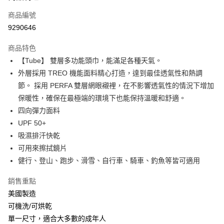
商品編號
Apple Pay
9290646
街口支付
商品特色
悠遊付
【Tube】 雙層多功能頭巾，能滿足各種天氣。
Google Pay
外層採用 TREO 機能面料精心打造，達到最佳透氣性和熱調
節。 採用 PERFA 雙層網眼襯裡，在不影響透氣性的情況下增加
全盈+PAY
保暖性，確保在最極端的環境下也能保持溫暖和舒適。
大哥付你分期
四向彈力面料
相關說明
UPF 50+
【大哥付你分期使用說明】
吸濕排汗快乾
AFTEE先享後付
1.本服務由台灣大哥大提供，台灣大哥大用戶可立即使用無須另外申請。
可用來擦拭鏡片
2.付款方式選擇「大哥付你分期」，訂單成立後會自動跳轉到大哥付的交易
相關說明
流程，驗證手機門號後，選擇欲分期的期數、繳款截止日，確認付款後即完
健行、登山、跑步、滑雪、自行車、騎車、釣魚等皆可適用
【關於「AFTEE先享後付」】
成交易。
ATM付款
AFTEE先享後付是「在收到商品之後才付款」的支付方式。 讓您購物簡單
3.實際核准額度、可分期數及費用金額請依後續交易確認頁面所載為準。
銷售重點
便利好安心！
4.訂單成立30分鐘內，如未前往確認交易或遇審核未通過，訂單將自動取
貨到付款
１．簡單：不需註冊會員、不需綁卡、不需儲值。
美國製造
消。如遇「轉專審核」未通過狀況，表示未達大哥付你分期系統評分，恕無
２．便利：只要手機號碼，簡訊認證，即可結帳。
法說明評估內容。
可機洗/可烘乾
３．安心：先確認商品／服務後，再付款。
【繳款方式說明】
運送方式
單一尺寸，適合大多數的成年人
1.分期款項不併入電信帳單，「大哥付你分期」於每月結算日後寄送繳費提