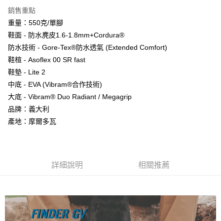
1.分期款項不併入電信帳單，「大哥付你分期」於每月結算日後寄送繳費提
銷售重點
【「AFTEE先享後付」結帳流程】
宅配
醒簡訊。
１．於結帳方式選擇「AFTEE先享後付」後，將跳轉至「AFTEE先享後付」
重量：550克/單腳
2.透過簡訊連結打開帳單後，可選擇「超商條碼／台灣大直營門市／銀行轉
每筆NT$100，滿NT$799(含以上)免運費
結帳頁面，進行簡訊認證並確認金額後，即可完成結帳。
帳／街口支付／iPASS MONEY」等通路繳費。
鞋面 - 防水麂皮1.6-1.8mm+Cordura®
２．訂單成立數日內，您將收到繳費通知簡訊。
付款後門市自取
防水技術 - Gore-Tex®防水透氣 (Extended Comfort)
３．收到繳費通知簡訊後14天內，點擊此簡訊中的連結，可透過四大超商／
【注意事項】
ATM／網路銀行／等多元方式進行付款，方視為交易完成。
鞋楦 - Asoflex 00 SR fast
免運費
1.本服務係由「台灣大哥大股份有限公司」（以下簡稱本公司）所提供，讓
※ 請注意：結帳手續完成當下不需立刻繳費，但若您需要取消訂單，請聯絡
用戶於交易時，得透過本服務購買商品或服務，並由商店將買賣／分期付款
鞋墊 - Lite 2
購買商品的店家。未經商家同意取消之訂單仍視為有效，需透過AFTEE先享
貨到付款
買賣價金債權讓與本公司後，依約使用本公司帳單繳交帳款。
後付繳納相關費用。
中底 - EVA (Vibram®合作技術)
2.基於同意付款使用「大哥付你分期」之契約關係目的，商店將以您的個人
每筆NT$130，滿NT$3,000(含以上)免運費
※ 交易是否成功請以「AFTEE先享後付 」之結帳頁面顯示為準，若有關於
大底 - Vibram® Duo Radiant / Megagrip
資料（包含姓名、電話或地址）提供予台灣大哥大進項蒐集、處理及利用，
是否繳費成功／繳費後需取消欲退款等相關疑問，請聯繫「AFTEE先享後付
由本公司與您本人進行分期帳單所需資料之確認、核對及更正。
品牌：義大利
客戶支援中心」
https://netprotections.freshdesk.com/support/home
3.完整用戶服務條款，請詳閱以下連結：
https://oppay.tw/userRule
產地：摩爾多瓦
【注意事項】
１．透過由恩沛科技股份有限公司提供之「AFTEE先享後付」服務完成之交
易，需依本服務之必要範圍內提供個人資料，並將交易相關給付款項請求債
權轉讓予恩沛科技股份有限公司。
２．關於個人資料處理事宜，請瀏覽以下網址：
詳細說明
相關推薦
https://aftee.tw/terms/#terms3
３．未成年的使用者請事先徵得法定代理人或監護人之同意方可使用
「AFTEE先享後付」，若未經同意申辦者引起之損失，本公司不負相關責
任。
４．使用「AFTEE先享後付」時，將依據個別帳號之用戶狀況，依本公司即
時審查核予不同之上限額度；若仍有額度不足之情形，本公司將視審查結果