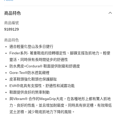
LINE Pay
商品特色
Apple Pay
商品編號
街口支付
9189129
悠遊付
商品特色
Google Pay
適合輕量化登山及多日健行
全盈+PAY
Finder系列- 著重鞋底的扭轉穩定性、腳踝支撐及抓地力。輕便
靈活，同時保有長時間徒步的舒適性
大哥付你分期
防水麂皮+Cordura® 鞋面提供耐磨和舒適度
相關說明
Gore-Tex®防水透氣襯裡
【大哥付你分期使用說明】
AFTEE先享後付
1.本服務由台灣大哥大提供，台灣大哥大用戶可立即使用無須另外申請。
皮革鞋頭強化鞋頭也保護腳趾
2.付款方式選擇「大哥付你分期」，訂單成立後會自動跳轉到大哥付的交易
相關說明
EVA中底具有支撐性、舒適性和減震功能
流程，驗證手機門號後，選擇欲分期的期數、繳款截止日，確認付款後即完
【關於「AFTEE先享後付」】
鞋跟提供良好的煞車制動
成交易。
ATM付款
AFTEE先享後付是「在收到商品之後才付款」的支付方式。 讓您購物簡單
3.實際核准額度、可分期數及費用金額請依後續交易確認頁面所載為準。
與Vibram® 合作的MegaGrip大底，在各種地形上都有驚人抓地
便利好安心！
4.訂單成立30分鐘內，如未前往確認交易或遇審核未通過，訂單將自動取
貨到付款
１．簡單：不需註冊會員、不需綁卡、不需儲值。
力、良好的性能，並且增加耐磨度，同時具有排泥槽，有效降低
消。如遇「轉專審核」未通過狀況，表示未達大哥付你分期系統評分，恕無
２．便利：只要手機號碼，簡訊認證，即可結帳。
法說明評估內容。
泥土淤積，減少鞋底抓地力下降的風險。
３．安心：先確認商品／服務後，再付款。
【繳款方式說明】
運送方式