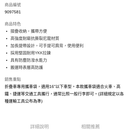
商品編號
Apple Pay
9097581
街口支付
商品特色
悠遊付
摺疊收納，攜帶方便
Google Pay
高強度耐磨抗撕裂尼龍材質
加長提帶設計，可手提可肩背，使用便利
全盈+PAY
採用堅固耐用YKK拉鍊
大哥付你分期
具有防塵防潑水能力
相關說明
搬運時表層高防護
【大哥付你分期使用說明】
AFTEE先享後付
1.本服務由台灣大哥大提供，台灣大哥大用戶可立即使用無須另外申請。
銷售重點
2.付款方式選擇「大哥付你分期」，訂單成立後會自動跳轉到大哥付的交易
相關說明
折疊車專用攜車袋，適用16"以下車型。本款攜車袋適合火車、高
流程，驗證手機門號後，選擇欲分期的期數、繳款截止日，確認付款後即完
【關於「AFTEE先享後付」】
成交易。
鐵、捷運等交通工具攜行，通常比照一般行李即可。(詳細規定以各
ATM付款
AFTEE先享後付是「在收到商品之後才付款」的支付方式。 讓您購物簡單
3.實際核准額度、可分期數及費用金額請依後續交易確認頁面所載為準。
種運輸工具公布為準)
便利好安心！
4.訂單成立30分鐘內，如未前往確認交易或遇審核未通過，訂單將自動取
貨到付款
１．簡單：不需註冊會員、不需綁卡、不需儲值。
消。如遇「轉專審核」未通過狀況，表示未達大哥付你分期系統評分，恕無
２．便利：只要手機號碼，簡訊認證，即可結帳。
法說明評估內容。
３．安心：先確認商品／服務後，再付款。
【繳款方式說明】
運送方式
1.分期款項不併入電信帳單，「大哥付你分期」於每月結算日後寄送繳費提
詳細說明
相關推薦
【「AFTEE先享後付」結帳流程】
全家取貨付款
醒簡訊。