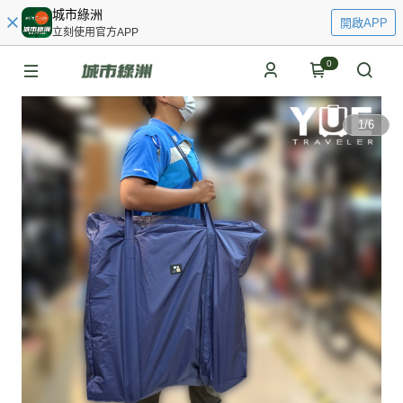
城市綠洲
開啟APP
立刻使用官方APP
0
1
/
6