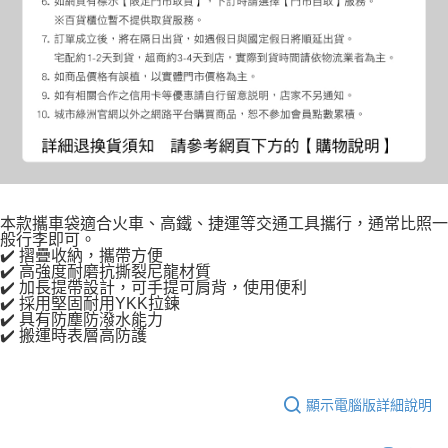
本款攜車袋適合火車、高鐵、捷運等交通工具攜行，通常比照一
般行李即可。
✔️ 摺疊收納，攜帶方便
✔️ 高強度耐磨抗撕裂尼龍材質
✔️ 加長提帶設計，可手提可肩背，使用便利
✔️ 採用堅固耐用YKK拉鍊
✔️ 具有防塵防潑水能力
✔️ 搬運時表層高防護
顯示電腦版詳細說明