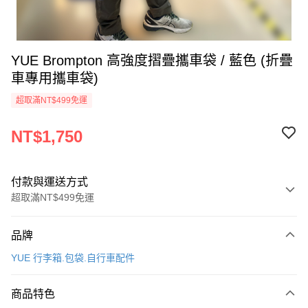
YUE Brompton 高強度摺疊攜車袋 / 藍色 (折疊
車專用攜車袋)
超取滿NT$499免運
NT$1,750
付款與運送方式
超取滿NT$499免運
付款方式
品牌
信用卡一次付款
YUE 行李箱.包袋.自行車配件
超商取貨付款
商品特色
LINE Pay