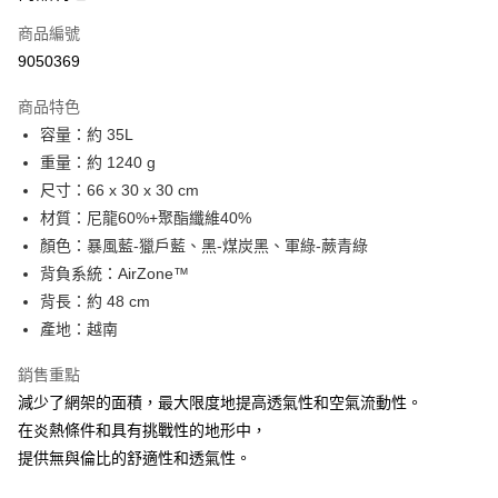
商品編號
街口支付
9050369
悠遊付
商品特色
Google Pay
容量：約 35L
全盈+PAY
重量：約 1240 g
尺寸：66 x 30 x 30 cm
大哥付你分期
材質：尼龍60%+聚酯纖維40%
相關說明
顏色：暴風藍-獵戶藍、黑-煤炭黑、軍綠-蕨青綠
【大哥付你分期使用說明】
AFTEE先享後付
1.本服務由台灣大哥大提供，台灣大哥大用戶可立即使用無須另外申請。
背負系統：AirZone™
2.付款方式選擇「大哥付你分期」，訂單成立後會自動跳轉到大哥付的交易
相關說明
背長：約 48 cm
流程，驗證手機門號後，選擇欲分期的期數、繳款截止日，確認付款後即完
【關於「AFTEE先享後付」】
產地：越南
成交易。
ATM付款
AFTEE先享後付是「在收到商品之後才付款」的支付方式。 讓您購物簡單
3.實際核准額度、可分期數及費用金額請依後續交易確認頁面所載為準。
便利好安心！
4.訂單成立30分鐘內，如未前往確認交易或遇審核未通過，訂單將自動取
銷售重點
貨到付款
１．簡單：不需註冊會員、不需綁卡、不需儲值。
消。如遇「轉專審核」未通過狀況，表示未達大哥付你分期系統評分，恕無
２．便利：只要手機號碼，簡訊認證，即可結帳。
減少了網架的面積，最大限度地提高透氣性和空氣流動性。
法說明評估內容。
３．安心：先確認商品／服務後，再付款。
在炎熱條件和具有挑戰性的地形中，
【繳款方式說明】
運送方式
1.分期款項不併入電信帳單，「大哥付你分期」於每月結算日後寄送繳費提
提供無與倫比的舒適性和透氣性。
【「AFTEE先享後付」結帳流程】
宅配
醒簡訊。
１．於結帳方式選擇「AFTEE先享後付」後，將跳轉至「AFTEE先享後付」
2.透過簡訊連結打開帳單後，可選擇「超商條碼／台灣大直營門市／銀行轉