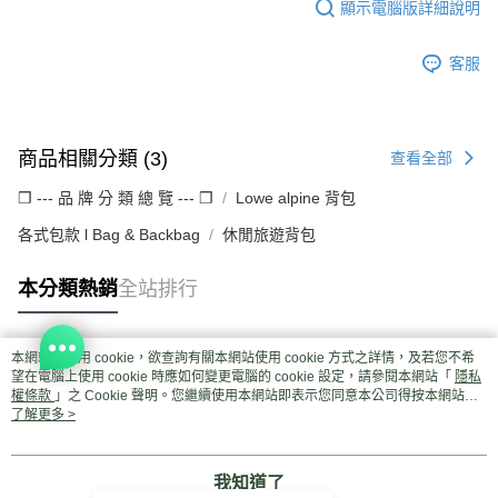
顯示電腦版詳細說明
客服
商品相關分類 (3)
查看全部
❒ --- 品 牌 分 類 總 覽 --- ❒
Lowe alpine 背包
各式包款 l Bag & Backbag
休閒旅遊背包
本分類熱銷
全站排行
本網站中使用 cookie，欲查詢有關本網站使用 cookie 方式之詳情，及若您不希
熱門標籤
望在電腦上使用 cookie 時應如何變更電腦的 cookie 設定，請參閱本網站「
隱私
權條款
」之 Cookie 聲明。您繼續使用本網站即表示您同意本公司得按本網站使
用條款之 Cookie 聲明使用 cookie。
了解更多 >
我知道了