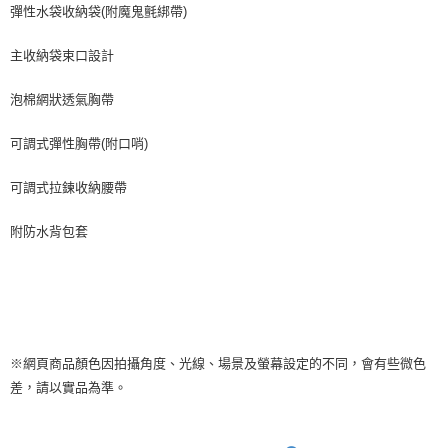
彈性水袋收納袋(附魔鬼氈綁帶)
主收納袋束口設計
泡棉網狀透氣胸帶
可調式彈性胸帶(附口哨)
可調式拉鍊收納腰帶
附防水背包套
※網頁商品顏色因拍攝角度、光線、場景及螢幕設定的不同，會有些微色
差，請以實品為準。