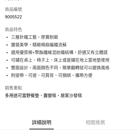
商品編號
Apple Pay
9005522
街口支付
商品特色
悠遊付
三層針織工藝，厚實耐磨
Google Pay
露營美學，精緻棉麻編織流蘇
選用優質棉+聚酯纖維混紡織結構，舒適又有立體感
全盈+PAY
可鋪在桌上、椅子上、床上或是鋪在地上當地墊使用
大哥付你分期
雙面設計，兩面顏色不同，簡單翻轉就可以變換風格
相關說明
附提帶，可提、可肩背、可捆綁，攜帶方便
【大哥付你分期使用說明】
AFTEE先享後付
1.本服務由台灣大哥大提供，台灣大哥大用戶可立即使用無須另外申請。
銷售重點
2.付款方式選擇「大哥付你分期」，訂單成立後會自動跳轉到大哥付的交易
相關說明
多用途可當野餐墊、露營毯、居家沙發毯
流程，驗證手機門號後，選擇欲分期的期數、繳款截止日，確認付款後即完
【關於「AFTEE先享後付」】
成交易。
ATM付款
AFTEE先享後付是「在收到商品之後才付款」的支付方式。 讓您購物簡單
3.實際核准額度、可分期數及費用金額請依後續交易確認頁面所載為準。
便利好安心！
4.訂單成立30分鐘內，如未前往確認交易或遇審核未通過，訂單將自動取
貨到付款
１．簡單：不需註冊會員、不需綁卡、不需儲值。
消。如遇「轉專審核」未通過狀況，表示未達大哥付你分期系統評分，恕無
２．便利：只要手機號碼，簡訊認證，即可結帳。
詳細說明
相關推薦
法說明評估內容。
３．安心：先確認商品／服務後，再付款。
【繳款方式說明】
運送方式
1.分期款項不併入電信帳單，「大哥付你分期」於每月結算日後寄送繳費提