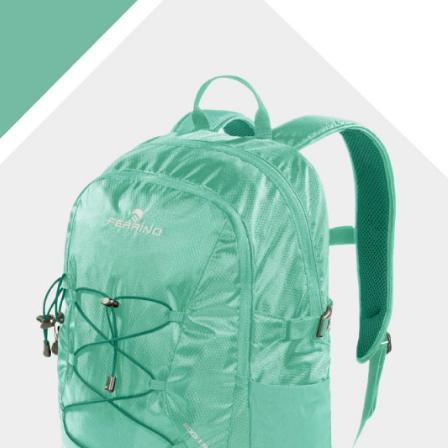
【注意事
１．透過由
交易，需
求債權轉
２．關於
https://aft
３．未成
「AFTE
任。
４．使用「
即時審查
結果請求
５．嚴禁
形，恩沛
動。