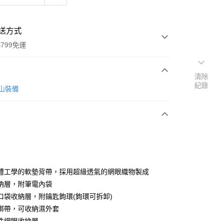
送方式
799免運
清除
紀錄
次付款
 登山裝備
體工學的軟墊背帶，採用超級透氣的網眼織物製成
y
納層，附筆電內袋
口袋收納層，附鑰匙鉤環(鉤環可拆卸)
綁帶，可收納濕外套
分期