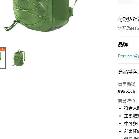
付款與運
宅配滿NT$
付款方式
品牌
信用卡一
Ferrino
LINE Pay
商品特色
Apple Pay
商品編號
街口支付
8955166
商品特色
悠遊付
符合人
Google Pa
主袋收
中間多
全盈+PAY
前束繩
大哥付你