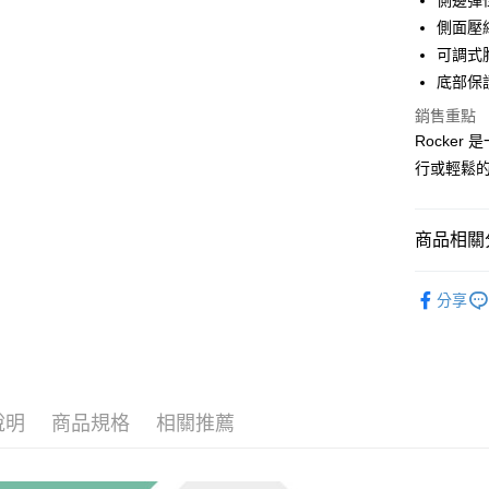
側邊彈
相關說明
側面壓
【大哥付
AFTEE先
可調式
1.本服務
2.付款方
相關說明
底部保
流程，驗
【關於「A
ATM付款
銷售重點
完成交易
AFTEE
3.實際核
便利好安
Rocke
4.訂單成
１．簡單
行或輕鬆
消。如遇
２．便利
運送方式
無法說明
３．安心
【繳款方
宅配
1.分期款
【「AFT
商品相關分
醒簡訊。
每筆NT$1
１．於結帳
2.透過簡
付」結帳
❒ --- 品 
帳／街口支
付款後門
２．訂單
分享
３．收到繳
各式包款 l B
免運費
【注意事
／ATM／
1.本服務
►《 商品
※ 請注意
用戶於交
絡購買商品
款買賣價
先享後付
2.基於同
※ 交易是
說明
商品規格
相關推薦
資料（包
是否繳費成
用，由本
付客戶支
3.完整用