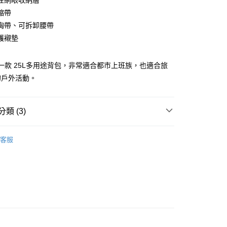
性網眼收納層
縮帶
你分期使用說明】
享後付
胸帶、可拆卸腰帶
由台灣大哥大提供，台灣大哥大用戶可立即使用無須另外申請。
式選擇「大哥付你分期」，訂單成立後會自動跳轉到大哥付的交易
護襯墊
證手機門號後，選擇欲分期的期數、繳款截止日，確認付款後即
FTEE先享後付」】
。
先享後付是「在收到商品之後才付款」的支付方式。 讓您購物簡單
准額度、可分期數及費用金額請依後續交易確認頁面所載為準。
心！
r 是一款 25L多用途背包，非常適合都市上班族，也適合旅
立30分鐘內，如未前往確認交易或遇審核未通過，訂單將自動取
：不需註冊會員、不需綁卡、不需儲值。
的戶外活動。
「轉專審核」未通過狀況，表示未達大哥付你分期系統評分，恕
：只要手機號碼，簡訊認證，即可結帳。
評估內容。
：先確認商品／服務後，再付款。
式說明】
項不併入電信帳單，「大哥付你分期」於每月結算日後寄送繳費提
EE先享後付」結帳流程】
類 (3)
00，滿NT$799(含以上)免運費
方式選擇「AFTEE先享後付」後，將跳轉至「AFTEE先享後
訊連結打開帳單後，可選擇「超商條碼／台灣大直營門市／銀行轉
頁面，進行簡訊認證並確認金額後，即可完成結帳。
牌 分 類 總 覽 --- ❒
Ferrino 登山裝備
付／iPASS MONEY」等通路繳費。
市自取
成立數日內，您將收到繳費通知簡訊。
客服
費通知簡訊後14天內，點擊此簡訊中的連結，可透過四大超商
ag & Backbag
休閒旅遊背包
項】
網路銀行／等多元方式進行付款，方視為交易完成。
係由「台灣大哥大股份有限公司」（以下簡稱本公司）所提供，讓
總覽 》
：結帳手續完成當下不需立刻繳費，但若您需要取消訂單，請聯
易時，得透過本服務購買商品或服務，並由商店將買賣／分期付
的店家。未經商家同意取消之訂單仍視為有效，需透過AFTEE
金債權讓與本公司後，依約使用本公司帳單繳交帳款。
繳納相關費用。
意付款使用「大哥付你分期」之契約關係目的，商店將以您的個人
否成功請以「AFTEE先享後付 」之結帳頁面顯示為準，若有關於
含姓名、電話或地址）提供予台灣大哥大進項蒐集、處理及利
功／繳費後需取消欲退款等相關疑問，請聯繫「AFTEE先享後
公司與您本人進行分期帳單所需資料之確認、核對及更正。
援中心」
https://netprotections.freshdesk.com/support/home
戶服務條款，請詳閱以下連結：
https://oppay.tw/userRule