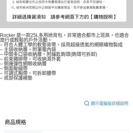
Rocker 是一款25L多用途背包，非常適合都市上班族，也適合
旅行或輕鬆的戶外活動。
– 符合人體工學的軟墊背帶，採用超級透氣的網眼織物製成
– 主袋收納層，附筆電內袋
– 中間多口袋收納層，附鑰匙鉤環(鉤環可拆卸)
– 前束繩綁帶，可收納濕外套
– 側邊彈性網眼收納層
– 側面壓縮帶
– 可調式胸帶、可拆卸腰帶
– 底部保護襯墊
顯示電腦版詳細說明
商品規格