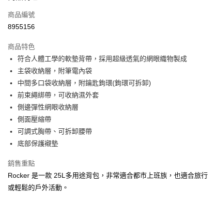
商品編號
街口支付
8955156
悠遊付
商品特色
Google Pay
符合人體工學的軟墊背帶，採用超級透氣的網眼織物製成
全盈+PAY
主袋收納層，附筆電內袋
中間多口袋收納層，附鑰匙鉤環(鉤環可拆卸)
大哥付你分期
前束繩綁帶，可收納濕外套
相關說明
側邊彈性網眼收納層
【大哥付你分期使用說明】
AFTEE先享後付
1.本服務由台灣大哥大提供，台灣大哥大用戶可立即使用無須另外申請。
側面壓縮帶
2.付款方式選擇「大哥付你分期」，訂單成立後會自動跳轉到大哥付的交易
相關說明
可調式胸帶、可拆卸腰帶
流程，驗證手機門號後，選擇欲分期的期數、繳款截止日，確認付款後即完
【關於「AFTEE先享後付」】
底部保護襯墊
成交易。
ATM付款
AFTEE先享後付是「在收到商品之後才付款」的支付方式。 讓您購物簡單
3.實際核准額度、可分期數及費用金額請依後續交易確認頁面所載為準。
便利好安心！
4.訂單成立30分鐘內，如未前往確認交易或遇審核未通過，訂單將自動取
銷售重點
１．簡單：不需註冊會員、不需綁卡、不需儲值。
運送方式
消。如遇「轉專審核」未通過狀況，表示未達大哥付你分期系統評分，恕無
２．便利：只要手機號碼，簡訊認證，即可結帳。
Rocker 是一款 25L多用途背包，非常適合都市上班族，也適合旅行
法說明評估內容。
３．安心：先確認商品／服務後，再付款。
宅配
或輕鬆的戶外活動。
【繳款方式說明】
1.分期款項不併入電信帳單，「大哥付你分期」於每月結算日後寄送繳費提
每筆NT$100，滿NT$799(含以上)免運費
【「AFTEE先享後付」結帳流程】
醒簡訊。
１．於結帳方式選擇「AFTEE先享後付」後，將跳轉至「AFTEE先享後付」
2.透過簡訊連結打開帳單後，可選擇「超商條碼／台灣大直營門市／銀行轉