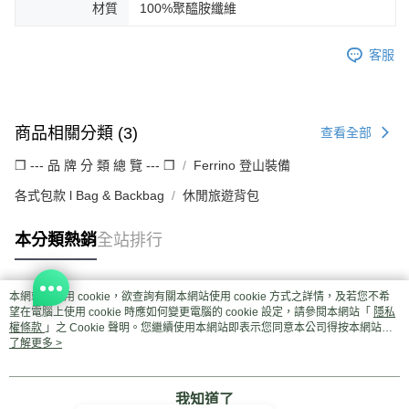
材質
100%聚醯胺纖維
客服
商品相關分類 (3)
查看全部
❒ --- 品 牌 分 類 總 覽 --- ❒
Ferrino 登山裝備
各式包款 l Bag & Backbag
休閒旅遊背包
本分類熱銷
全站排行
本網站中使用 cookie，欲查詢有關本網站使用 cookie 方式之詳情，及若您不希
熱門標籤
望在電腦上使用 cookie 時應如何變更電腦的 cookie 設定，請參閱本網站「
隱私
權條款
」之 Cookie 聲明。您繼續使用本網站即表示您同意本公司得按本網站使
用條款之 Cookie 聲明使用 cookie。
了解更多 >
我知道了