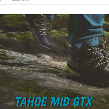
動。
❚ 暑假出
殺
🥾A