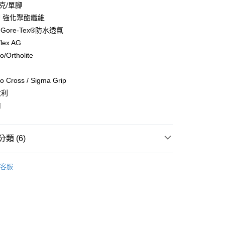
訊連結打開帳單後，可選擇「超商條碼／台灣大直營門市／銀行轉
克/單腳
頁面，進行簡訊認證並確認金額後，即可完成結帳。
付／iPASS MONEY」等通路繳費。
00，滿NT$799(含以上)免運費
成立數日內，您將收到繳費通知簡訊。
PU 強化聚酯纖維
費通知簡訊後14天內，點擊此簡訊中的連結，可透過四大超商
 Gore-Tex®防水透氣
項】
網路銀行／等多元方式進行付款，方視為交易完成。
市自取
係由「台灣大哥大股份有限公司」（以下簡稱本公司）所提供，讓
：結帳手續完成當下不需立刻繳費，但若您需要取消訂單，請聯
lex AG
易時，得透過本服務購買商品或服務，並由商店將買賣／分期付
的店家。未經商家同意取消之訂單仍視為有效，需透過AFTEE
/Ortholite
金債權讓與本公司後，依約使用本公司帳單繳交帳款。
繳納相關費用。
意付款使用「大哥付你分期」之契約關係目的，商店將以您的個人
否成功請以「AFTEE先享後付 」之結帳頁面顯示為準，若有關於
含姓名、電話或地址）提供予台灣大哥大進項蒐集、處理及利
功／繳費後需取消欲退款等相關疑問，請聯繫「AFTEE先享後
30，滿NT$3,000(含以上)免運費
o Cross / Sigma Grip
公司與您本人進行分期帳單所需資料之確認、核對及更正。
援中心」
https://netprotections.freshdesk.com/support/home
大利
戶服務條款，請詳閱以下連結：
https://oppay.tw/userRule
項】
南
恩沛科技股份有限公司提供之「AFTEE先享後付」服務完成之
依本服務之必要範圍內提供個人資料，並將交易相關給付款項請
讓予恩沛科技股份有限公司。
類 (6)
個人資料處理事宜，請瀏覽以下網址：
ee.tw/terms/#terms3
行 》Hiking
登山鞋 / 健行鞋
年的使用者請事先徵得法定代理人或監護人之同意方可使用
客服
E先享後付」，若未經同意申辦者引起之損失，本公司不負相關責
hoes & Sandle
越野運動鞋
AFTEE先享後付」時，將依據個別帳號之用戶狀況，依本公司
hoes & Sandle
健行/健走鞋
核予不同之上限額度；若仍有額度不足之情形，本公司將視審查
用戶進行身份認證。
總覽 》
一人註冊多個帳號或使用他人資訊註冊。若發現惡意使用之情
科技股份有限公司將有權停止該用戶之使用額度並採取法律行
牌 分 類 總 覽 --- ❒
ASOLO 登山鞋 / 健行鞋