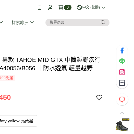
0
中文 (繁體)
探索綠洲
O 男款 TAHOE MID GTX 中筒越野疾行
A40056/B056 ｜防水透氣 輕量越野
799免運
450
afety yellow 亮黃黑