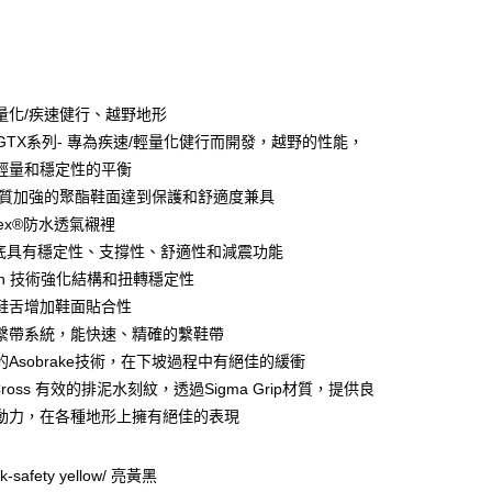
量化/疾速健行、越野地形
y
e GTX系列- 專為疾速/輕量化健行而開發，越野的性能，
輕量和穩定性的平衡
 材質加強的聚酯鞋面達到保護和舒適度兼具
分期
-Tex®防水透氣襯裡
中底具有穩定性、支撐性、舒適性和減震功能
你分期使用說明】
享後付
ech 技術強化結構和扭轉穩定性
由台灣大哥大提供，台灣大哥大用戶可立即使用無須另外申請。
式選擇「大哥付你分期」，訂單成立後會自動跳轉到大哥付的交易
鞋舌增加鞋面貼合性
證手機門號後，選擇欲分期的期數、繳款截止日，確認付款後即
FTEE先享後付」】
繫帶系統，能快速、精確的繫鞋帶
。
先享後付是「在收到商品之後才付款」的支付方式。 讓您購物簡單
准額度、可分期數及費用金額請依後續交易確認頁面所載為準。
的Asobrake技術，在下坡過程中有絕佳的緩衝
心！
立30分鐘內，如未前往確認交易或遇審核未通過，訂單將自動取
：不需註冊會員、不需綁卡、不需儲值。
o Cross 有效的排泥水刻紋，透過Sigma Grip材質，提供良
「轉專審核」未通過狀況，表示未達大哥付你分期系統評分，恕
：只要手機號碼，簡訊認證，即可結帳。
動力，在各種地形上擁有絕佳的表現
評估內容。
：先確認商品／服務後，再付款。
式說明】
項不併入電信帳單，「大哥付你分期」於每月結算日後寄送繳費提
EE先享後付」結帳流程】
-safety yellow/ 亮黃黑
方式選擇「AFTEE先享後付」後，將跳轉至「AFTEE先享後