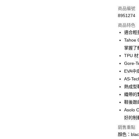
Apple Pay
商品編號
街口支付
8951274
商品特色
悠遊付
適合輕
Google Pa
Taho
掌握了
全盈+PAY
TPU
大哥付你
Gore
相關說明
EVA
【大哥付
AFTEE先
AS-T
1.本服務
2.付款方
相關說明
熱成型
流程，驗
【關於「A
織帶的
ATM付款
完成交易
AFTEE
3.實際核
鞋後跟
便利好安
4.訂單成
貨到付款
１．簡單
Asol
消。如遇
２．便利
好的制
無法說明
３．安心
【繳款方
銷售重點
運送方式
1.分期款
【「AFT
顏色：black
醒簡訊。
１．於結帳