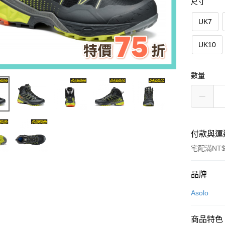
尺寸
UK7
UK10
數量
付款與運
宅配滿NT$
付款方式
品牌
信用卡一
Asolo
LINE Pay
商品特色