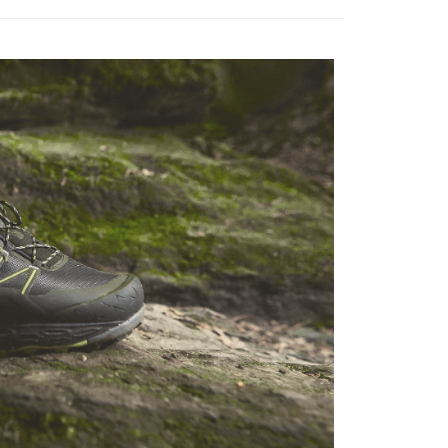
遊季 🌞 精選品牌折扣
❚ 山林健行特輯🚶好物優惠↘下
SOLO登山健行鞋 75折