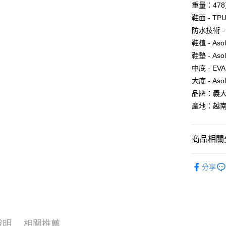
宅配
2.透過簡
重量：478
付」結帳
帳／街口支
每筆NT$1
２．訂單
鞋面 - T
３．收到繳
防水技術 -
【注意事
／ATM／
付款後門
1.本服務
※ 請注意
鞋楦 - Asof
免運費
用戶於交
絡購買商品
鞋墊 - Asolo
款買賣價
先享後付
貨到付款
2.基於同
中底 - EVA
※ 交易是
資料（包
是否繳費成
每筆NT$1
大底 - Asol
用，由本
付客戶支
品牌：義
3.完整用
【注意事
產地：越
１．透過由
交易，需
求債權轉
商品相關分
２．關於
https://aft
►《 登山健
３．未成
分享
「AFTE
各式鞋款 l S
任。
４．使用「
各式鞋款 l S
即時審查
結果請求
►《 商品
５．嚴禁
說明
相關推薦
形，恩沛
❒ --- 品 