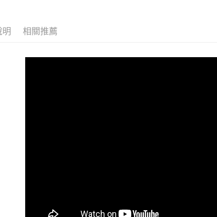
【注意事
１．透過由
交易，需
求債權轉
說明
相關推薦
２．關於
https://aft
３．未成
「AFTE
任。
４．使用「
即時審查
結果請求
５．嚴禁
形，恩沛
動。