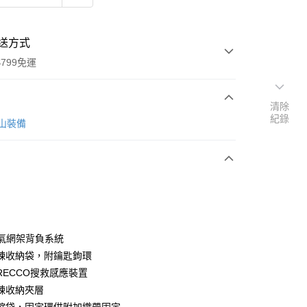
送方式
799免運
清除
紀錄
次付款
 登山裝備
透氣網架背負系統
y
鍊收納袋，附鑰匙鉤環
RECCO搜救感應裝置
鍊收納夾層
分期