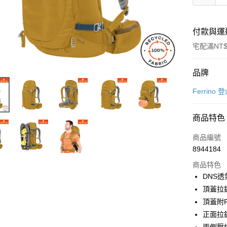
付款與運
宅配滿NT$
付款方式
品牌
信用卡一
Ferrino
LINE Pay
商品特色
Apple Pay
商品編號
街口支付
8944184
商品特色
悠遊付
DNS
Google Pa
頂蓋拉
頂蓋附
全盈+PAY
正面拉
大哥付你