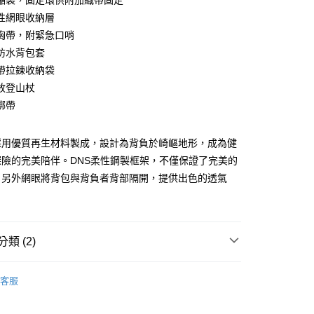
縮袋，固定環供附加織帶固定
性網眼收納層
你分期使用說明】
享後付
胸帶，附緊急口哨
由台灣大哥大提供，台灣大哥大用戶可立即使用無須另外申請。
式選擇「大哥付你分期」，訂單成立後會自動跳轉到大哥付的交易
防水背包套
證手機門號後，選擇欲分期的期數、繳款截止日，確認付款後即
FTEE先享後付」】
帶拉鍊收納袋
。
先享後付是「在收到商品之後才付款」的支付方式。 讓您購物簡單
准額度、可分期數及費用金額請依後續交易確認頁面所載為準。
放登山杖
心！
立30分鐘內，如未前往確認交易或遇審核未通過，訂單將自動取
：不需註冊會員、不需綁卡、不需儲值。
綁帶
「轉專審核」未通過狀況，表示未達大哥付你分期系統評分，恕
：只要手機號碼，簡訊認證，即可結帳。
評估內容。
：先確認商品／服務後，再付款。
式說明】
採用優質再生材料製成，設計為背負於崎嶇地形，成為健
項不併入電信帳單，「大哥付你分期」於每月結算日後寄送繳費提
EE先享後付」結帳流程】
探險的完美陪伴。DNS柔性鋼製框架，不僅保證了完美的
00，滿NT$799(含以上)免運費
方式選擇「AFTEE先享後付」後，將跳轉至「AFTEE先享後
訊連結打開帳單後，可選擇「超商條碼／台灣大直營門市／銀行轉
，另外網眼將背包與背負者背部隔開，提供出色的透氣
頁面，進行簡訊認證並確認金額後，即可完成結帳。
付／iPASS MONEY」等通路繳費。
市自取
成立數日內，您將收到繳費通知簡訊。
費通知簡訊後14天內，點擊此簡訊中的連結，可透過四大超商
項】
網路銀行／等多元方式進行付款，方視為交易完成。
係由「台灣大哥大股份有限公司」（以下簡稱本公司）所提供，讓
：結帳手續完成當下不需立刻繳費，但若您需要取消訂單，請聯
易時，得透過本服務購買商品或服務，並由商店將買賣／分期付
類 (2)
的店家。未經商家同意取消之訂單仍視為有效，需透過AFTEE
金債權讓與本公司後，依約使用本公司帳單繳交帳款。
繳納相關費用。
意付款使用「大哥付你分期」之契約關係目的，商店將以您的個人
否成功請以「AFTEE先享後付 」之結帳頁面顯示為準，若有關於
牌 分 類 總 覽 --- ❒
Ferrino 登山裝備
含姓名、電話或地址）提供予台灣大哥大進項蒐集、處理及利
功／繳費後需取消欲退款等相關疑問，請聯繫「AFTEE先享後
客服
公司與您本人進行分期帳單所需資料之確認、核對及更正。
總覽 》
援中心」
https://netprotections.freshdesk.com/support/home
戶服務條款，請詳閱以下連結：
https://oppay.tw/userRule