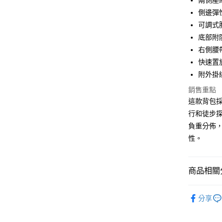
兩側壓
相關說明
側邊彈
【大哥付
AFTEE先
可調式
1.本服務
2.付款方
相關說明
底部附
流程，驗
【關於「A
右側腰
ATM付款
完成交易
AFTEE
3.實際核
快速置
便利好安
4.訂單成
１．簡單
附外掛
消。如遇
２．便利
運送方式
無法說明
銷售重點
３．安心
【繳款方
這款背包
宅配
1.分期款
【「AFT
行和徒步
醒簡訊。
每筆NT$1
１．於結帳
2.透過簡
負重分佈
付」結帳
帳／街口支
付款後門
２．訂單
性。
３．收到繳
免運費
【注意事
／ATM／
1.本服務
※ 請注意
用戶於交
商品相關分
絡購買商品
款買賣價
先享後付
2.基於同
※ 交易是
❒ --- 品 
資料（包
是否繳費成
分享
用，由本
►《 商品
付客戶支
3.完整用