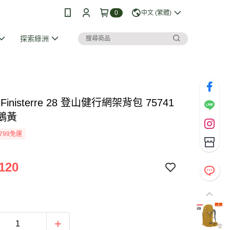
0
中文 (繁體)
探索綠洲
no Finisterre 28 登山健行網架背包 75741
G鵝黃
799免運
120