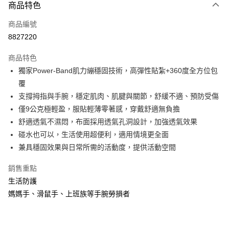
商品特色
LINE Pay
商品編號
Apple Pay
8827220
街口支付
商品特色
悠遊付
獨家Power-Band肌力繃穩固技術，高彈性貼紮+360度全方位包
Google Pay
覆
支撐拇指與手腕，穩定肌肉、肌腱與關節，舒緩不適、預防受傷
全盈+PAY
僅9公克極輕盈，服貼輕薄零著感，穿戴舒適無負擔
大哥付你分期
舒適透氣不濕悶，布面採用透氣孔洞設計，加強透氣效果
相關說明
碰水也可以，生活使用超便利，適用情境更全面
【大哥付你分期使用說明】
兼具穩固效果與日常所需的活動度，提供活動空間
AFTEE先享後付
1.本服務由台灣大哥大提供，台灣大哥大用戶可立即使用無須另外申請。
2.付款方式選擇「大哥付你分期」，訂單成立後會自動跳轉到大哥付的交易
相關說明
銷售重點
流程，驗證手機門號後，選擇欲分期的期數、繳款截止日，確認付款後即完
【關於「AFTEE先享後付」】
成交易。
生活防護
ATM付款
AFTEE先享後付是「在收到商品之後才付款」的支付方式。 讓您購物簡單
3.實際核准額度、可分期數及費用金額請依後續交易確認頁面所載為準。
媽媽手、滑鼠手、上班族等手腕勞損者
便利好安心！
4.訂單成立30分鐘內，如未前往確認交易或遇審核未通過，訂單將自動取
貨到付款
１．簡單：不需註冊會員、不需綁卡、不需儲值。
消。如遇「轉專審核」未通過狀況，表示未達大哥付你分期系統評分，恕無
２．便利：只要手機號碼，簡訊認證，即可結帳。
法說明評估內容。
３．安心：先確認商品／服務後，再付款。
【繳款方式說明】
運送方式