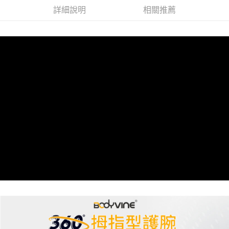
1.分期款項不併入電信帳單，「大哥付你分期」於每月結算日後寄送繳費提
詳細說明
相關推薦
【「AFTEE先享後付」結帳流程】
全家取貨付款
醒簡訊。
１．於結帳方式選擇「AFTEE先享後付」後，將跳轉至「AFTEE先享後付」
2.透過簡訊連結打開帳單後，可選擇「超商條碼／台灣大直營門市／銀行轉
每筆NT$60，滿NT$499(含以上)免運費
結帳頁面，進行簡訊認證並確認金額後，即可完成結帳。
帳／街口支付／iPASS MONEY」等通路繳費。
２．訂單成立數日內，您將收到繳費通知簡訊。
7-11取貨付款
３．收到繳費通知簡訊後14天內，點擊此簡訊中的連結，可透過四大超商／
【注意事項】
ATM／網路銀行／等多元方式進行付款，方視為交易完成。
每筆NT$60，滿NT$799(含以上)免運費
1.本服務係由「台灣大哥大股份有限公司」（以下簡稱本公司）所提供，讓
※ 請注意：結帳手續完成當下不需立刻繳費，但若您需要取消訂單，請聯絡
用戶於交易時，得透過本服務購買商品或服務，並由商店將買賣／分期付款
購買商品的店家。未經商家同意取消之訂單仍視為有效，需透過AFTEE先享
宅配
買賣價金債權讓與本公司後，依約使用本公司帳單繳交帳款。
後付繳納相關費用。
2.基於同意付款使用「大哥付你分期」之契約關係目的，商店將以您的個人
每筆NT$100，滿NT$799(含以上)免運費
※ 交易是否成功請以「AFTEE先享後付 」之結帳頁面顯示為準，若有關於
資料（包含姓名、電話或地址）提供予台灣大哥大進項蒐集、處理及利用，
是否繳費成功／繳費後需取消欲退款等相關疑問，請聯繫「AFTEE先享後付
由本公司與您本人進行分期帳單所需資料之確認、核對及更正。
客戶支援中心」
https://netprotections.freshdesk.com/support/home
付款後門市自取
3.完整用戶服務條款，請詳閱以下連結：
https://oppay.tw/userRule
免運費
【注意事項】
１．透過由恩沛科技股份有限公司提供之「AFTEE先享後付」服務完成之交
貨到付款
易，需依本服務之必要範圍內提供個人資料，並將交易相關給付款項請求債
權轉讓予恩沛科技股份有限公司。
每筆NT$130，滿NT$3,000(含以上)免運費
２．關於個人資料處理事宜，請瀏覽以下網址：
https://aftee.tw/terms/#terms3
３．未成年的使用者請事先徵得法定代理人或監護人之同意方可使用
「AFTEE先享後付」，若未經同意申辦者引起之損失，本公司不負相關責
任。
４．使用「AFTEE先享後付」時，將依據個別帳號之用戶狀況，依本公司即
時審查核予不同之上限額度；若仍有額度不足之情形，本公司將視審查結果