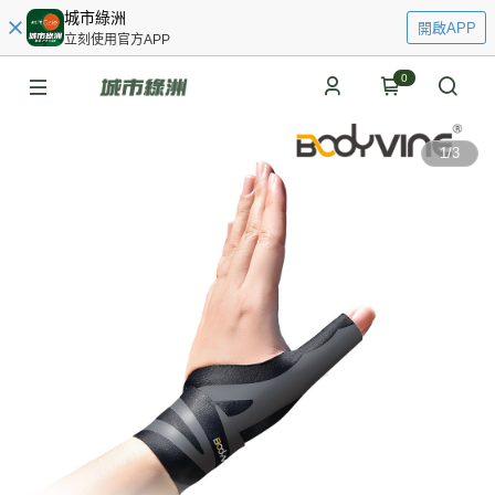
城市綠洲
開啟APP
立刻使用官方APP
0
1
/
3