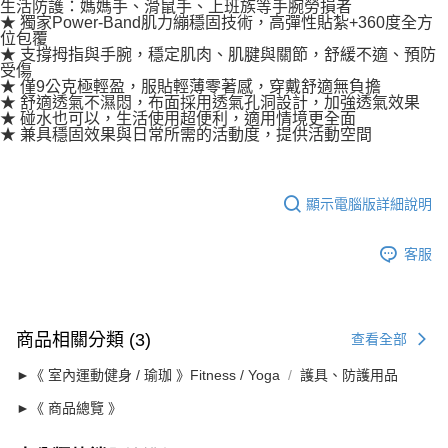
生活防護：媽媽手、滑鼠手、上班族等手腕勞損者
★ 獨家Power-Band肌力繃穩固技術，高彈性貼紮+360度全方
位包覆
★ 支撐拇指與手腕，穩定肌肉、肌腱與關節，舒緩不適、預防
受傷
★ 僅9公克極輕盈，服貼輕薄零著感，穿戴舒適無負擔
★ 舒適透氣不濕悶，布面採用透氣孔洞設計，加強透氣效果
★ 碰水也可以，生活使用超便利，適用情境更全面
★ 兼具穩固效果與日常所需的活動度，提供活動空間
顯示電腦版詳細說明
客服
商品相關分類 (3)
查看全部
►《 室內運動健身 / 瑜珈 》Fitness / Yoga
護具、防護用品
►《 商品總覽 》