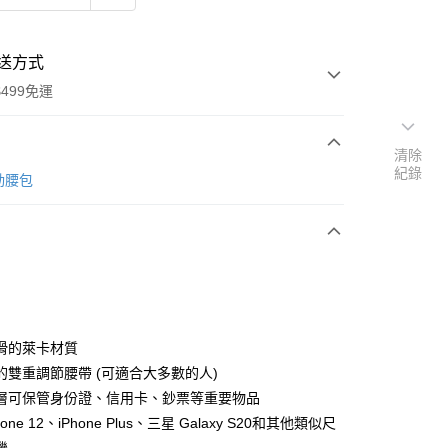
送方式
499免運
清除
紀錄
次付款
 運動腰包
付款
滑的萊卡材質
的雙重調節腰帶 (可適合大多數的人)
層可保管身份證、信用卡、鈔票等重要物品
y
one 12、iPhone Plus、三星 Galaxy S20和其他類似尺