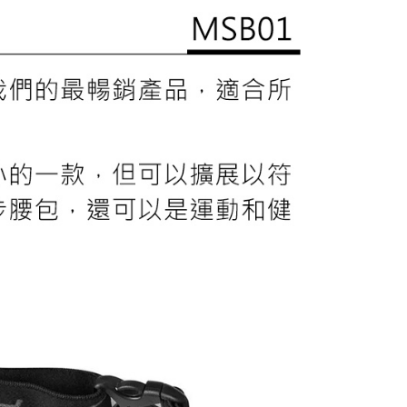
公司與您本人進行分期帳單所需資料之確認、核對及更正。
援中心」
https://netprotections.freshdesk.com/support/home
戶服務條款，請詳閱以下連結：
https://oppay.tw/userRule
市自取
項】
恩沛科技股份有限公司提供之「AFTEE先享後付」服務完成之
依本服務之必要範圍內提供個人資料，並將交易相關給付款項請
讓予恩沛科技股份有限公司。
個人資料處理事宜，請瀏覽以下網址：
30，滿NT$3,000(含以上)免運費
ee.tw/terms/#terms3
年的使用者請事先徵得法定代理人或監護人之同意方可使用
E先享後付」，若未經同意申辦者引起之損失，本公司不負相關責
AFTEE先享後付」時，將依據個別帳號之用戶狀況，依本公司
核予不同之上限額度；若仍有額度不足之情形，本公司將視審查
用戶進行身份認證。
一人註冊多個帳號或使用他人資訊註冊。若發現惡意使用之情
科技股份有限公司將有權停止該用戶之使用額度並採取法律行