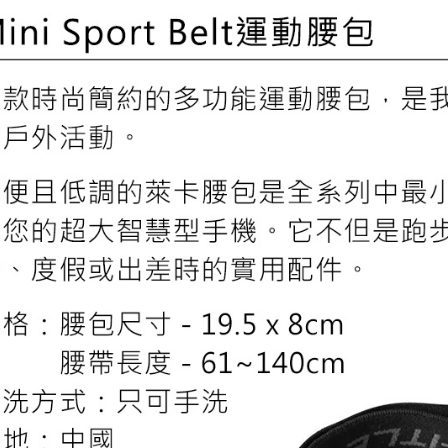
用，由本
付客戶支
3.完整用
付款後門
【注意事
免運費
１．透過由
交易，需
貨到付款
求債權轉
２．關於
每筆NT$1
https://aft
３．未成
「AFTE
任。
４．使用「
即時審查
結果請求
５．嚴禁
形，恩沛
動。