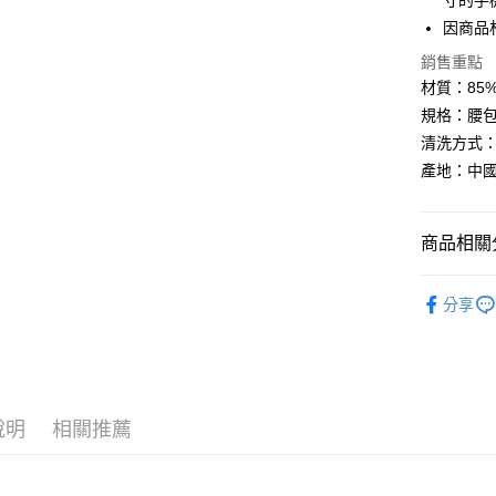
寸的手
因商品
大哥付你
相關說明
銷售重點
【大哥付
材質：85% N
AFTEE先
1.本服務
規格：腰包尺寸
2.付款方
相關說明
流程，驗
清洗方式
【關於「A
ATM付款
完成交易
AFTEE
產地：中
3.實際核
便利好安
4.訂單成
貨到付款
１．簡單
消。如遇
２．便利
無法說明
商品相關分
３．安心
【繳款方
運送方式
1.分期款
【「AFT
各式包款 l B
醒簡訊。
１．於結帳
分享
全家取貨
2.透過簡
►《 室內運動
付」結帳
帳／街口支
每筆NT$6
２．訂單
►《 商品
３．收到繳
【注意事
／ATM／
7-11取貨
❒ --- 品 
1.本服務
※ 請注意
每筆NT$6
用戶於交
絡購買商品
說明
相關推薦
►《跑步、越
款買賣價
先享後付
宅配
2.基於同
※ 交易是
資料（包
是否繳費成
每筆NT$1