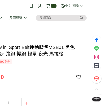
0
中文 (繁體)
探索綠洲
ic Mini Sport Belt運動腰包MSB01 黑色｜
步 路跑 慢跑 輕量 夜光 馬拉松
499免運
40