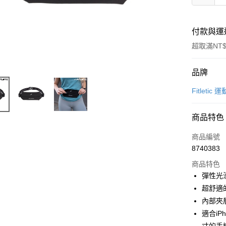
付款與運
超取滿NT$
付款方式
品牌
信用卡一
Fitletic
超商取貨
商品特色
LINE Pay
商品編號
Apple Pay
8740383
商品特色
街口支付
彈性光
悠遊付
超舒適
內部夾
Google Pa
適合iPh
全盈+PAY