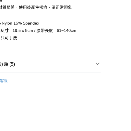
機
材質關係，使用後產生摺痕，屬正常現象
分期
你分期使用說明】
ylon 15% Spandex
享後付
由台灣大哥大提供，台灣大哥大用戶可立即使用無須另外申請。
 - 19.5 x 8cm / 腰帶長度 - 61~140cm
式選擇「大哥付你分期」，訂單成立後會自動跳轉到大哥付的交易
證手機門號後，選擇欲分期的期數、繳款截止日，確認付款後即
：只可手洗
FTEE先享後付」】
。
先享後付是「在收到商品之後才付款」的支付方式。 讓您購物簡單
國
准額度、可分期數及費用金額請依後續交易確認頁面所載為準。
心！
立30分鐘內，如未前往確認交易或遇審核未通過，訂單將自動取
：不需註冊會員、不需綁卡、不需儲值。
「轉專審核」未通過狀況，表示未達大哥付你分期系統評分，恕
：只要手機號碼，簡訊認證，即可結帳。
評估內容。
類 (5)
：先確認商品／服務後，再付款。
式說明】
項不併入電信帳單，「大哥付你分期」於每月結算日後寄送繳費提
EE先享後付」結帳流程】
ag & Backbag
運動腰包
方式選擇「AFTEE先享後付」後，將跳轉至「AFTEE先享後
客服
付款
訊連結打開帳單後，可選擇「超商條碼／台灣大直營門市／銀行轉
健身 / 瑜珈 》Fitness / Yoga
頁面，進行簡訊認證並確認金額後，即可完成結帳。
路跑必備單品
付／iPASS MONEY」等通路繳費。
0，滿NT$499(含以上)免運費
成立數日內，您將收到繳費通知簡訊。
總覽 》
費通知簡訊後14天內，點擊此簡訊中的連結，可透過四大超商
項】
網路銀行／等多元方式進行付款，方視為交易完成。
付款
牌 分 類 總 覽 --- ❒
Fitletic 運動腰包
係由「台灣大哥大股份有限公司」（以下簡稱本公司）所提供，讓
：結帳手續完成當下不需立刻繳費，但若您需要取消訂單，請聯
0，滿NT$799(含以上)免運費
易時，得透過本服務購買商品或服務，並由商店將買賣／分期付
的店家。未經商家同意取消之訂單仍視為有效，需透過AFTEE
野跑》 Running
跑步腰包／背包／背心
金債權讓與本公司後，依約使用本公司帳單繳交帳款。
繳納相關費用。
意付款使用「大哥付你分期」之契約關係目的，商店將以您的個人
否成功請以「AFTEE先享後付 」之結帳頁面顯示為準，若有關於
含姓名、電話或地址）提供予台灣大哥大進項蒐集、處理及利
功／繳費後需取消欲退款等相關疑問，請聯繫「AFTEE先享後
00，滿NT$799(含以上)免運費