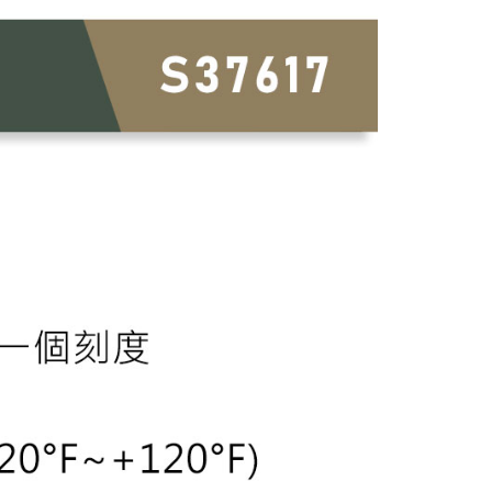
戶服務條款，請詳閱以下連結：
https://oppay.tw/userRule
市自取
項】
恩沛科技股份有限公司提供之「AFTEE先享後付」服務完成之
依本服務之必要範圍內提供個人資料，並將交易相關給付款項請
讓予恩沛科技股份有限公司。
個人資料處理事宜，請瀏覽以下網址：
30，滿NT$3,000(含以上)免運費
ee.tw/terms/#terms3
年的使用者請事先徵得法定代理人或監護人之同意方可使用
E先享後付」，若未經同意申辦者引起之損失，本公司不負相關責
AFTEE先享後付」時，將依據個別帳號之用戶狀況，依本公司
核予不同之上限額度；若仍有額度不足之情形，本公司將視審查
用戶進行身份認證。
一人註冊多個帳號或使用他人資訊註冊。若發現惡意使用之情
科技股份有限公司將有權停止該用戶之使用額度並採取法律行