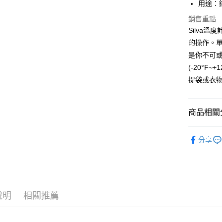
用途：
大哥付你
相關說明
銷售重點
【大哥付
Silva
AFTEE先
1.本服務
的操作。單
2.付款方
相關說明
流程，驗
是你不可或
【關於「A
ATM付款
完成交易
AFTEE
(-20°
3.實際核
便利好安
提袋或衣
4.訂單成
貨到付款
１．簡單
消。如遇
２．便利
無法說明
３．安心
【繳款方
商品相關分
運送方式
1.分期款
【「AFT
醒簡訊。
１．於結帳
全家取貨
►《 登山健
2.透過簡
付」結帳
分享
帳／街口支
每筆NT$6
２．訂單
►《 商品
３．收到繳
【注意事
／ATM／
7-11取貨
❒ --- 品 
1.本服務
※ 請注意
每筆NT$6
用戶於交
絡購買商品
款買賣價
先享後付
宅配
說明
相關推薦
2.基於同
※ 交易是
資料（包
是否繳費成
每筆NT$1
用，由本
付客戶支