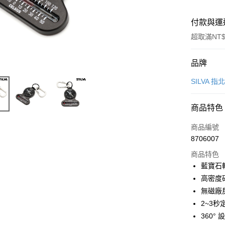
付款與運
超取滿NT$
付款方式
品牌
信用卡一
SILVA 
超商取貨
商品特色
LINE Pay
商品編號
Apple Pay
8706007
商品特色
街口支付
藍寶石
悠遊付
高密度
無磁廠
Google Pa
2~3
全盈+PAY
360° 