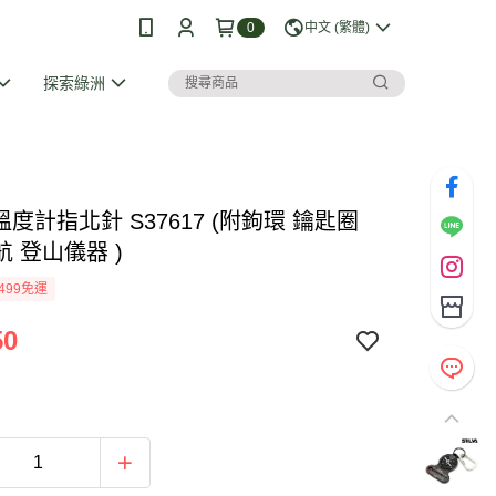
0
中文 (繁體)
探索綠洲
A 溫度計指北針 S37617 (附鉤環 鑰匙圈
 登山儀器 )
499免運
50