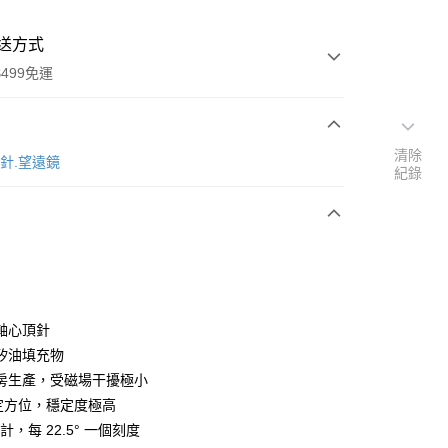
送方式
499免運
清除
次付款
指北針.望遠鏡
紀錄
付款
軸心頂針
矽油填充物
房生產，受磁場干擾極小
y
秒定方位，穩定度極高
設計，每 22.5° 一個刻度