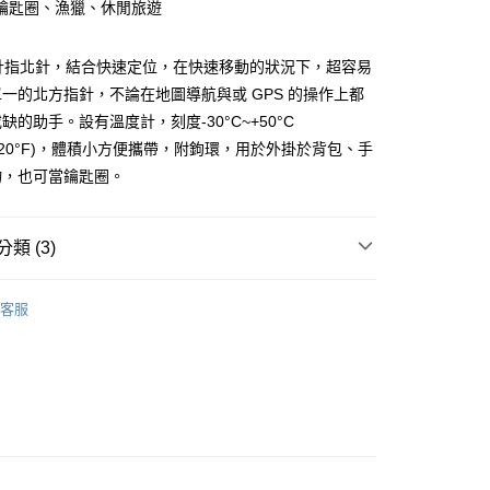
鑰匙圈、漁獵、休閒旅遊
分期
你分期使用說明】
溫度計指北針，結合快速定位，在快速移動的狀況下，超容易
享後付
由台灣大哥大提供，台灣大哥大用戶可立即使用無須另外申請。
一的北方指針，不論在地圖導航與或 GPS 的操作上都
式選擇「大哥付你分期」，訂單成立後會自動跳轉到大哥付的交易
證手機門號後，選擇欲分期的期數、繳款截止日，確認付款後即
缺的助手。設有溫度計，刻度-30°C~+50°C
FTEE先享後付」】
。
先享後付是「在收到商品之後才付款」的支付方式。 讓您購物簡單
F~+120°F)，體積小方便攜帶，附鉤環，用於外掛於背包、手
准額度、可分期數及費用金額請依後續交易確認頁面所載為準。
心！
物，也可當鑰匙圈。
立30分鐘內，如未前往確認交易或遇審核未通過，訂單將自動取
：不需註冊會員、不需綁卡、不需儲值。
「轉專審核」未通過狀況，表示未達大哥付你分期系統評分，恕
：只要手機號碼，簡訊認證，即可結帳。
評估內容。
：先確認商品／服務後，再付款。
式說明】
類 (3)
項不併入電信帳單，「大哥付你分期」於每月結算日後寄送繳費提
EE先享後付」結帳流程】
方式選擇「AFTEE先享後付」後，將跳轉至「AFTEE先享後
付款
行 》Hiking
指北針
訊連結打開帳單後，可選擇「超商條碼／台灣大直營門市／銀行轉
頁面，進行簡訊認證並確認金額後，即可完成結帳。
客服
付／iPASS MONEY」等通路繳費。
0，滿NT$499(含以上)免運費
成立數日內，您將收到繳費通知簡訊。
總覽 》
費通知簡訊後14天內，點擊此簡訊中的連結，可透過四大超商
項】
網路銀行／等多元方式進行付款，方視為交易完成。
付款
牌 分 類 總 覽 --- ❒
SILVA
係由「台灣大哥大股份有限公司」（以下簡稱本公司）所提供，讓
：結帳手續完成當下不需立刻繳費，但若您需要取消訂單，請聯
0，滿NT$799(含以上)免運費
易時，得透過本服務購買商品或服務，並由商店將買賣／分期付
的店家。未經商家同意取消之訂單仍視為有效，需透過AFTEE
金債權讓與本公司後，依約使用本公司帳單繳交帳款。
繳納相關費用。
意付款使用「大哥付你分期」之契約關係目的，商店將以您的個人
否成功請以「AFTEE先享後付 」之結帳頁面顯示為準，若有關於
含姓名、電話或地址）提供予台灣大哥大進項蒐集、處理及利
功／繳費後需取消欲退款等相關疑問，請聯繫「AFTEE先享後
00，滿NT$799(含以上)免運費
公司與您本人進行分期帳單所需資料之確認、核對及更正。
援中心」
https://netprotections.freshdesk.com/support/home