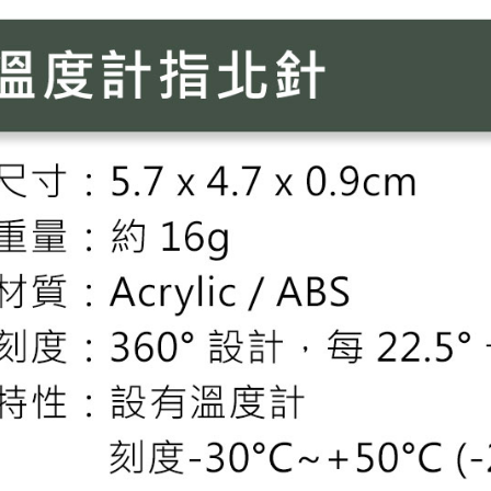
3.完整用
付款後門
【注意事
免運費
１．透過由
交易，需
貨到付款
求債權轉
２．關於
每筆NT$1
https://aft
３．未成
「AFTE
任。
４．使用「
即時審查
結果請求
５．嚴禁
形，恩沛
動。