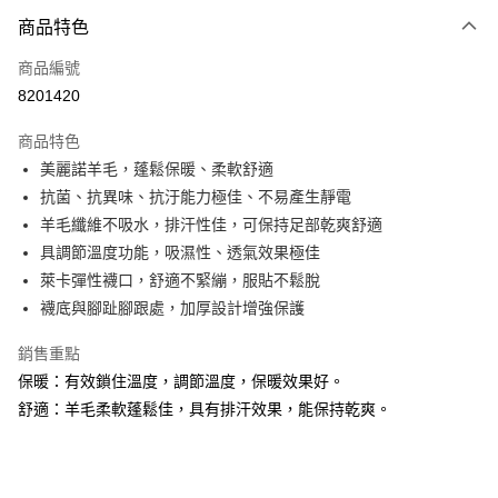
商品特色
LINE Pay
商品編號
Apple Pay
8201420
街口支付
商品特色
悠遊付
美麗諾羊毛，蓬鬆保暖、柔軟舒適
Google Pay
抗菌、抗異味、抗汙能力極佳、不易產生靜電
羊毛纖維不吸水，排汗性佳，可保持足部乾爽舒適
全盈+PAY
具調節溫度功能，吸濕性、透氣效果極佳
大哥付你分期
萊卡彈性襪口，舒適不緊繃，服貼不鬆脫
相關說明
襪底與腳趾腳跟處，加厚設計增強保護
【大哥付你分期使用說明】
AFTEE先享後付
1.本服務由台灣大哥大提供，台灣大哥大用戶可立即使用無須另外申請。
銷售重點
2.付款方式選擇「大哥付你分期」，訂單成立後會自動跳轉到大哥付的交易
相關說明
保暖：有效鎖住溫度，調節溫度，保暖效果好。
流程，驗證手機門號後，選擇欲分期的期數、繳款截止日，確認付款後即完
【關於「AFTEE先享後付」】
成交易。
舒適：羊毛柔軟蓬鬆佳，具有排汗效果，能保持乾爽。
ATM付款
AFTEE先享後付是「在收到商品之後才付款」的支付方式。 讓您購物簡單
3.實際核准額度、可分期數及費用金額請依後續交易確認頁面所載為準。
便利好安心！
4.訂單成立30分鐘內，如未前往確認交易或遇審核未通過，訂單將自動取
貨到付款
１．簡單：不需註冊會員、不需綁卡、不需儲值。
消。如遇「轉專審核」未通過狀況，表示未達大哥付你分期系統評分，恕無
２．便利：只要手機號碼，簡訊認證，即可結帳。
法說明評估內容。
３．安心：先確認商品／服務後，再付款。