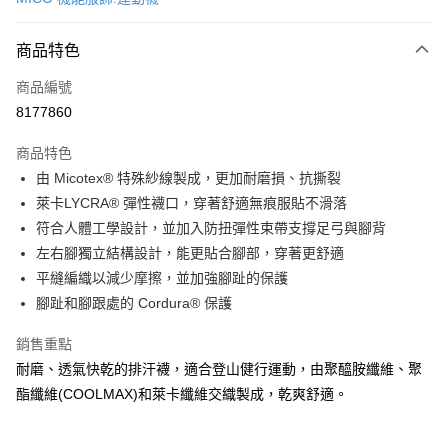
超商取貨付款
商品特色
LINE Pay
商品編號
Apple Pay
8177860
街口支付
商品特色
悠遊付
由 Micotex® 特殊紗線製成，更加耐磨損、抗撕裂
Google Pay
萊卡LYCRA® 彈性襪口，穿著舒適無痕服貼不滑落
符合人體工學設計，並加入防扭彈性束帶支撐足弓與腳背
全盈+PAY
左右腳獨立結構設計，能更貼合腳部，穿著更舒適
大哥付你分期
平縫編織以減少摩擦，並加強腳趾的保護
相關說明
腳趾和腳跟處的 Cordura® 保護
【大哥付你分期使用說明】
AFTEE先享後付
1.本服務由台灣大哥大提供，台灣大哥大用戶可立即使用無須另外申請。
銷售重點
2.付款方式選擇「大哥付你分期」，訂單成立後會自動跳轉到大哥付的交易
相關說明
耐磨、透氣快乾的排汗襪，適合登山健行運動，由聚醯胺纖維、聚
流程，驗證手機門號後，選擇欲分期的期數、繳款截止日，確認付款後即完
【關於「AFTEE先享後付」】
成交易。
酯纖維(COOLMAX)和萊卡纖維交織製成，乾爽舒適。
ATM付款
AFTEE先享後付是「在收到商品之後才付款」的支付方式。 讓您購物簡單
3.實際核准額度、可分期數及費用金額請依後續交易確認頁面所載為準。
便利好安心！
4.訂單成立30分鐘內，如未前往確認交易或遇審核未通過，訂單將自動取
貨到付款
１．簡單：不需註冊會員、不需綁卡、不需儲值。
消。如遇「轉專審核」未通過狀況，表示未達大哥付你分期系統評分，恕無