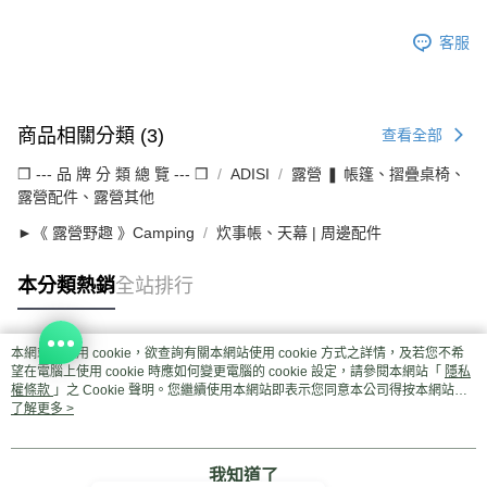
客服
商品相關分類 (3)
查看全部
❒ --- 品 牌 分 類 總 覽 --- ❒
ADISI
露營 ❚ 帳篷、摺疊桌椅、
露營配件、露營其他
►《 露營野趣 》Camping
炊事帳、天幕 | 周邊配件
本分類熱銷
全站排行
本網站中使用 cookie，欲查詢有關本網站使用 cookie 方式之詳情，及若您不希
熱門標籤
望在電腦上使用 cookie 時應如何變更電腦的 cookie 設定，請參閱本網站「
隱私
權條款
」之 Cookie 聲明。您繼續使用本網站即表示您同意本公司得按本網站使
用條款之 Cookie 聲明使用 cookie。
了解更多 >
我知道了