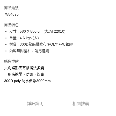
商品編號
街口支付
7554895
悠遊付
商品特色
Google Pay
尺寸 : 580 X 580 cm (大/AT22010)
全盈+PAY
重量 : 4.6 kgs (大)
材質 : 300D聚酯纖維布(POLY)+PU銀膠
大哥付你分期
內容無附營柱，請另選購
相關說明
【大哥付你分期使用說明】
銷售重點
AFTEE先享後付
1.本服務由台灣大哥大提供，台灣大哥大用戶可立即使用無須另外申請。
六角蝶形天幕帳搭法多變
2.付款方式選擇「大哥付你分期」，訂單成立後會自動跳轉到大哥付的交易
相關說明
流程，驗證手機門號後，選擇欲分期的期數、繳款截止日，確認付款後即完
可用來遮陽、防雨、炊事
【關於「AFTEE先享後付」】
成交易。
ATM付款
AFTEE先享後付是「在收到商品之後才付款」的支付方式。 讓您購物簡單
300D poly 防水係數3000mm
3.實際核准額度、可分期數及費用金額請依後續交易確認頁面所載為準。
便利好安心！
4.訂單成立30分鐘內，如未前往確認交易或遇審核未通過，訂單將自動取
貨到付款
１．簡單：不需註冊會員、不需綁卡、不需儲值。
消。如遇「轉專審核」未通過狀況，表示未達大哥付你分期系統評分，恕無
２．便利：只要手機號碼，簡訊認證，即可結帳。
法說明評估內容。
３．安心：先確認商品／服務後，再付款。
【繳款方式說明】
運送方式
詳細說明
相關推薦
1.分期款項不併入電信帳單，「大哥付你分期」於每月結算日後寄送繳費提
【「AFTEE先享後付」結帳流程】
宅配
醒簡訊。
１．於結帳方式選擇「AFTEE先享後付」後，將跳轉至「AFTEE先享後付」
2.透過簡訊連結打開帳單後，可選擇「超商條碼／台灣大直營門市／銀行轉