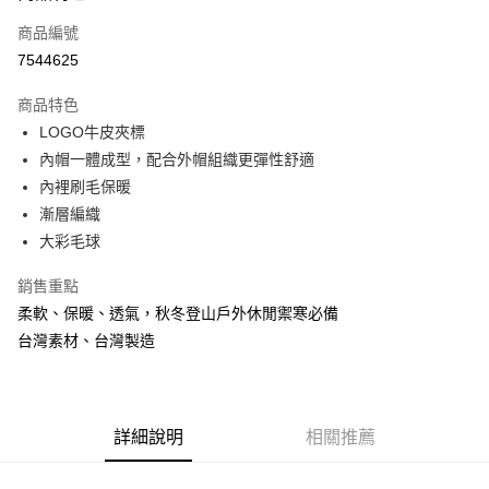
商品編號
Apple Pay
7544625
街口支付
商品特色
悠遊付
LOGO牛皮夾標
Google Pay
內帽一體成型，配合外帽組織更彈性舒適
內裡刷毛保暖
全盈+PAY
漸層編織
大哥付你分期
大彩毛球
相關說明
銷售重點
【大哥付你分期使用說明】
AFTEE先享後付
1.本服務由台灣大哥大提供，台灣大哥大用戶可立即使用無須另外申請。
柔軟、保暖、透氣，秋冬登山戶外休閒禦寒必備
2.付款方式選擇「大哥付你分期」，訂單成立後會自動跳轉到大哥付的交易
相關說明
台灣素材、台灣製造
流程，驗證手機門號後，選擇欲分期的期數、繳款截止日，確認付款後即完
【關於「AFTEE先享後付」】
成交易。
ATM付款
AFTEE先享後付是「在收到商品之後才付款」的支付方式。 讓您購物簡單
3.實際核准額度、可分期數及費用金額請依後續交易確認頁面所載為準。
便利好安心！
4.訂單成立30分鐘內，如未前往確認交易或遇審核未通過，訂單將自動取
貨到付款
１．簡單：不需註冊會員、不需綁卡、不需儲值。
消。如遇「轉專審核」未通過狀況，表示未達大哥付你分期系統評分，恕無
２．便利：只要手機號碼，簡訊認證，即可結帳。
詳細說明
相關推薦
法說明評估內容。
３．安心：先確認商品／服務後，再付款。
【繳款方式說明】
運送方式
1.分期款項不併入電信帳單，「大哥付你分期」於每月結算日後寄送繳費提