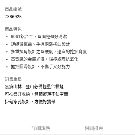
商品編號
Apple Pay
7386925
街口支付
商品特色
悠遊付
6061鋁合金，堅固輕盈好清潔
Google Pay
鏟緣微鋸齒、手握兩邊捲曲設計
多重摺角設計之堅硬度，適宜的挖掘寬度
全盈+PAY
高質感的金屬光澤，陽極處理抗氧化
大哥付你分期
握把圓滑設計，不傷手又好施力
相關說明
銷售重點
【大哥付你分期使用說明】
AFTEE先享後付
1.本服務由台灣大哥大提供，台灣大哥大用戶可立即使用無須另外申請。
無痕山林 - 登山必備輕量化貓鏟
2.付款方式選擇「大哥付你分期」，訂單成立後會自動跳轉到大哥付的交易
相關說明
可推疊好收納，體積輕薄不佔空間
流程，驗證手機門號後，選擇欲分期的期數、繳款截止日，確認付款後即完
【關於「AFTEE先享後付」】
成交易。
掛勾穿孔設計，方便好攜帶
ATM付款
AFTEE先享後付是「在收到商品之後才付款」的支付方式。 讓您購物簡單
3.實際核准額度、可分期數及費用金額請依後續交易確認頁面所載為準。
便利好安心！
4.訂單成立30分鐘內，如未前往確認交易或遇審核未通過，訂單將自動取
貨到付款
１．簡單：不需註冊會員、不需綁卡、不需儲值。
消。如遇「轉專審核」未通過狀況，表示未達大哥付你分期系統評分，恕無
２．便利：只要手機號碼，簡訊認證，即可結帳。
法說明評估內容。
３．安心：先確認商品／服務後，再付款。
詳細說明
相關推薦
【繳款方式說明】
運送方式
1.分期款項不併入電信帳單，「大哥付你分期」於每月結算日後寄送繳費提