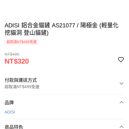
ADISI 鋁合金貓鏟 AS21077 / 陽極金 (輕量化
挖貓洞 登山貓鏟)
超取滿NT$499免運
NT$400
NT$320
付款與運送方式
超取滿NT$499免運
付款方式
品牌
信用卡一次付款
ADISI
超商取貨付款
商品特色
LINE Pay