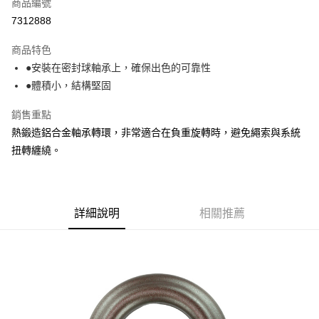
商品編號
Apple Pay
7312888
街口支付
商品特色
悠遊付
●安裝在密封球軸承上，確保出色的可靠性
Google Pay
●體積小，結構堅固
全盈+PAY
銷售重點
熱鍛造鋁合金軸承轉環，非常適合在負重旋轉時，避免繩索與系統
大哥付你分期
扭轉纏繞。
相關說明
【大哥付你分期使用說明】
AFTEE先享後付
1.本服務由台灣大哥大提供，台灣大哥大用戶可立即使用無須另外申請。
2.付款方式選擇「大哥付你分期」，訂單成立後會自動跳轉到大哥付的交易
相關說明
流程，驗證手機門號後，選擇欲分期的期數、繳款截止日，確認付款後即完
詳細說明
相關推薦
【關於「AFTEE先享後付」】
成交易。
ATM付款
AFTEE先享後付是「在收到商品之後才付款」的支付方式。 讓您購物簡單
3.實際核准額度、可分期數及費用金額請依後續交易確認頁面所載為準。
便利好安心！
4.訂單成立30分鐘內，如未前往確認交易或遇審核未通過，訂單將自動取
貨到付款
１．簡單：不需註冊會員、不需綁卡、不需儲值。
消。如遇「轉專審核」未通過狀況，表示未達大哥付你分期系統評分，恕無
２．便利：只要手機號碼，簡訊認證，即可結帳。
法說明評估內容。
３．安心：先確認商品／服務後，再付款。
【繳款方式說明】
運送方式
1.分期款項不併入電信帳單，「大哥付你分期」於每月結算日後寄送繳費提
【「AFTEE先享後付」結帳流程】
全家取貨付款
醒簡訊。
１．於結帳方式選擇「AFTEE先享後付」後，將跳轉至「AFTEE先享後付」