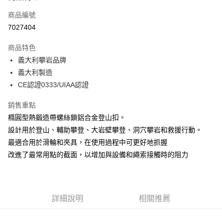
商品編號
Apple Pay
7027404
街口支付
商品特色
悠遊付
義大利攀岩品牌
Google Pay
義大利製造
CE認證0333/UIAA認證
全盈+PAY
銷售重點
大哥付你分期
橢圓型熱鍛造帶螺絲鎖鋁合金登山扣。
相關說明
設計用於登山、輔助攀登、大岩壁攀登、洞穴攀岩和救援行動。
【大哥付你分期使用說明】
AFTEE先享後付
1.本服務由台灣大哥大提供，台灣大哥大用戶可立即使用無須另外申請。
最適合用於滑輪和夾具，在使用過程中可更好地抓握
2.付款方式選擇「大哥付你分期」，訂單成立後會自動跳轉到大哥付的交易
相關說明
改進了最常用點的截面，以增加與設備和繩索接觸時的阻力
流程，驗證手機門號後，選擇欲分期的期數、繳款截止日，確認付款後即完
【關於「AFTEE先享後付」】
成交易。
ATM付款
AFTEE先享後付是「在收到商品之後才付款」的支付方式。 讓您購物簡單
3.實際核准額度、可分期數及費用金額請依後續交易確認頁面所載為準。
便利好安心！
4.訂單成立30分鐘內，如未前往確認交易或遇審核未通過，訂單將自動取
貨到付款
１．簡單：不需註冊會員、不需綁卡、不需儲值。
消。如遇「轉專審核」未通過狀況，表示未達大哥付你分期系統評分，恕無
２．便利：只要手機號碼，簡訊認證，即可結帳。
詳細說明
相關推薦
法說明評估內容。
３．安心：先確認商品／服務後，再付款。
【繳款方式說明】
運送方式
1.分期款項不併入電信帳單，「大哥付你分期」於每月結算日後寄送繳費提