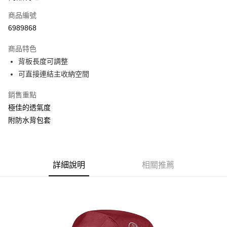
商品編號
街口支付
6989868
悠遊付
商品特色
Google Pay
背板長度可調整
全盈+PAY
可直接連結主收納空間
大哥付你分期
銷售重點
相關說明
極佳的透氣度
【大哥付你分期使用說明】
附防水背包套
AFTEE先享後付
1.本服務由台灣大哥大提供，台灣大哥大用戶可立即使用無須另外申請。
2.付款方式選擇「大哥付你分期」，訂單成立後會自動跳轉到大哥付的交易
相關說明
流程，驗證手機門號後，選擇欲分期的期數、繳款截止日，確認付款後即完
【關於「AFTEE先享後付」】
成交易。
ATM付款
AFTEE先享後付是「在收到商品之後才付款」的支付方式。 讓您購物簡單
3.實際核准額度、可分期數及費用金額請依後續交易確認頁面所載為準。
便利好安心！
詳細說明
相關推薦
4.訂單成立30分鐘內，如未前往確認交易或遇審核未通過，訂單將自動取
貨到付款
１．簡單：不需註冊會員、不需綁卡、不需儲值。
消。如遇「轉專審核」未通過狀況，表示未達大哥付你分期系統評分，恕無
２．便利：只要手機號碼，簡訊認證，即可結帳。
法說明評估內容。
３．安心：先確認商品／服務後，再付款。
【繳款方式說明】
運送方式
1.分期款項不併入電信帳單，「大哥付你分期」於每月結算日後寄送繳費提
【「AFTEE先享後付」結帳流程】
宅配
醒簡訊。
１．於結帳方式選擇「AFTEE先享後付」後，將跳轉至「AFTEE先享後付」
2.透過簡訊連結打開帳單後，可選擇「超商條碼／台灣大直營門市／銀行轉