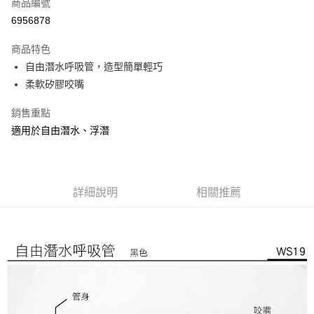
商品編號
街口支付
6956878
悠遊付
商品特色
Google Pay
自由潛水呼吸管，造型簡單輕巧
全盈+PAY
柔軟矽膠咬嘴
大哥付你分期
銷售重點
相關說明
適用於自由潛水、浮潛
【大哥付你分期使用說明】
AFTEE先享後付
1.本服務由台灣大哥大提供，台灣大哥大用戶可立即使用無須另外申請。
2.付款方式選擇「大哥付你分期」，訂單成立後會自動跳轉到大哥付的交易
相關說明
流程，驗證手機門號後，選擇欲分期的期數、繳款截止日，確認付款後即完
【關於「AFTEE先享後付」】
成交易。
詳細說明
相關推薦
ATM付款
AFTEE先享後付是「在收到商品之後才付款」的支付方式。 讓您購物簡單
3.實際核准額度、可分期數及費用金額請依後續交易確認頁面所載為準。
便利好安心！
4.訂單成立30分鐘內，如未前往確認交易或遇審核未通過，訂單將自動取
貨到付款
１．簡單：不需註冊會員、不需綁卡、不需儲值。
消。如遇「轉專審核」未通過狀況，表示未達大哥付你分期系統評分，恕無
２．便利：只要手機號碼，簡訊認證，即可結帳。
法說明評估內容。
３．安心：先確認商品／服務後，再付款。
【繳款方式說明】
運送方式
1.分期款項不併入電信帳單，「大哥付你分期」於每月結算日後寄送繳費提
【「AFTEE先享後付」結帳流程】
宅配
醒簡訊。
１．於結帳方式選擇「AFTEE先享後付」後，將跳轉至「AFTEE先享後付」
2.透過簡訊連結打開帳單後，可選擇「超商條碼／台灣大直營門市／銀行轉
每筆NT$100，滿NT$799(含以上)免運費
結帳頁面，進行簡訊認證並確認金額後，即可完成結帳。
帳／街口支付／iPASS MONEY」等通路繳費。
２．訂單成立數日內，您將收到繳費通知簡訊。