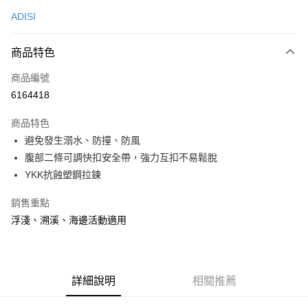
信用卡一次付款
ADISI
LINE Pay
商品特色
Apple Pay
商品編號
街口支付
6164418
悠遊付
商品特色
Google Pay
避免發生溺水、防撞、防風
全盈+PAY
腹部二條可調快扣安全帶，強力互扣不易鬆脫
YKK抗蝕塑鋼拉鍊
大哥付你分期
相關說明
銷售重點
【大哥付你分期使用說明】
浮淺、溯溪、海邊活動適用
AFTEE先享後付
1.本服務由台灣大哥大提供，台灣大哥大用戶可立即使用無須另外申請。
2.付款方式選擇「大哥付你分期」，訂單成立後會自動跳轉到大哥付的交易
相關說明
流程，驗證手機門號後，選擇欲分期的期數、繳款截止日，確認付款後即完
【關於「AFTEE先享後付」】
成交易。
ATM付款
AFTEE先享後付是「在收到商品之後才付款」的支付方式。 讓您購物簡單
3.實際核准額度、可分期數及費用金額請依後續交易確認頁面所載為準。
便利好安心！
詳細說明
相關推薦
4.訂單成立30分鐘內，如未前往確認交易或遇審核未通過，訂單將自動取
貨到付款
１．簡單：不需註冊會員、不需綁卡、不需儲值。
消。如遇「轉專審核」未通過狀況，表示未達大哥付你分期系統評分，恕無
２．便利：只要手機號碼，簡訊認證，即可結帳。