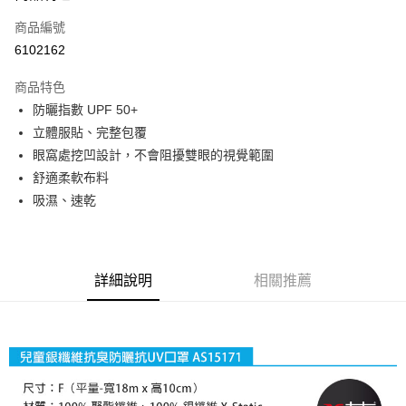
商品編號
Apple Pay
6102162
街口支付
商品特色
悠遊付
防曬指數 UPF 50+
Google Pay
立體服貼、完整包覆
眼窩處挖凹設計，不會阻擾雙眼的視覺範圍
全盈+PAY
舒適柔軟布料
大哥付你分期
吸濕、速乾
相關說明
【大哥付你分期使用說明】
AFTEE先享後付
1.本服務由台灣大哥大提供，台灣大哥大用戶可立即使用無須另外申請。
2.付款方式選擇「大哥付你分期」，訂單成立後會自動跳轉到大哥付的交易
相關說明
詳細說明
相關推薦
流程，驗證手機門號後，選擇欲分期的期數、繳款截止日，確認付款後即完
【關於「AFTEE先享後付」】
成交易。
ATM付款
AFTEE先享後付是「在收到商品之後才付款」的支付方式。 讓您購物簡單
3.實際核准額度、可分期數及費用金額請依後續交易確認頁面所載為準。
便利好安心！
4.訂單成立30分鐘內，如未前往確認交易或遇審核未通過，訂單將自動取
貨到付款
１．簡單：不需註冊會員、不需綁卡、不需儲值。
消。如遇「轉專審核」未通過狀況，表示未達大哥付你分期系統評分，恕無
２．便利：只要手機號碼，簡訊認證，即可結帳。
法說明評估內容。
３．安心：先確認商品／服務後，再付款。
【繳款方式說明】
運送方式
1.分期款項不併入電信帳單，「大哥付你分期」於每月結算日後寄送繳費提