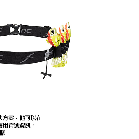
的店家。未經商家同意取消之訂單仍視為有效，需透過AFTEE
金債權讓與本公司後，依約使用本公司帳單繳交帳款。
繳納相關費用。
意付款使用「大哥付你分期」之契約關係目的，商店將以您的個人
否成功請以「AFTEE先享後付 」之結帳頁面顯示為準，若有關於
含姓名、電話或地址）提供予台灣大哥大進項蒐集、處理及利
功／繳費後需取消欲退款等相關疑問，請聯繫「AFTEE先享後
00，滿NT$799(含以上)免運費
公司與您本人進行分期帳單所需資料之確認、核對及更正。
援中心」
https://netprotections.freshdesk.com/support/home
戶服務條款，請詳閱以下連結：
https://oppay.tw/userRule
市自取
項】
恩沛科技股份有限公司提供之「AFTEE先享後付」服務完成之
依本服務之必要範圍內提供個人資料，並將交易相關給付款項請
讓予恩沛科技股份有限公司。
個人資料處理事宜，請瀏覽以下網址：
30，滿NT$3,000(含以上)免運費
ee.tw/terms/#terms3
年的使用者請事先徵得法定代理人或監護人之同意方可使用
E先享後付」，若未經同意申辦者引起之損失，本公司不負相關責
AFTEE先享後付」時，將依據個別帳號之用戶狀況，依本公司
核予不同之上限額度；若仍有額度不足之情形，本公司將視審查
用戶進行身份認證。
一人註冊多個帳號或使用他人資訊註冊。若發現惡意使用之情
科技股份有限公司將有權停止該用戶之使用額度並採取法律行