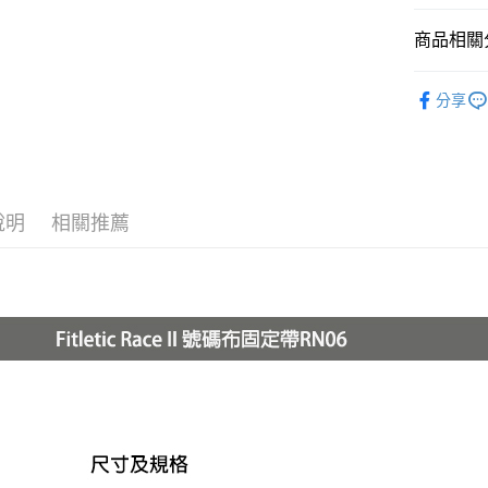
Google Pa
商品相關分
全盈+PAY
►《 室內運動
分享
大哥付你
►《 商品
相關說明
❒ --- 品 
【大哥付
AFTEE先
1.本服務
►《跑步、越
2.付款方
相關說明
流程，驗
【關於「A
說明
相關推薦
ATM付款
完成交易
AFTEE
3.實際核
便利好安
4.訂單成
貨到付款
１．簡單
消。如遇
２．便利
無法說明
３．安心
【繳款方
運送方式
1.分期款
【「AFT
醒簡訊。
１．於結帳
全家取貨
2.透過簡
付」結帳
帳／街口支
每筆NT$6
２．訂單
３．收到繳
【注意事
／ATM／
7-11取貨
1.本服務
※ 請注意
每筆NT$6
用戶於交