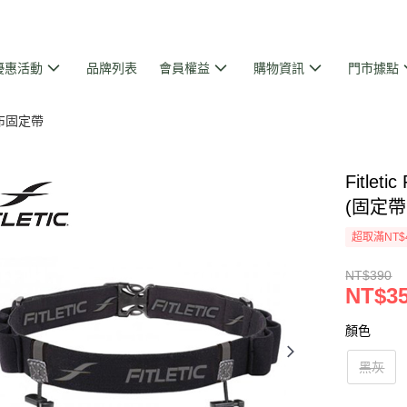
優惠活動
品牌列表
會員權益
購物資訊
門市據點
布固定帶
Fitle
(固定
超取滿NT$
NT$390
NT$3
顏色
黑灰