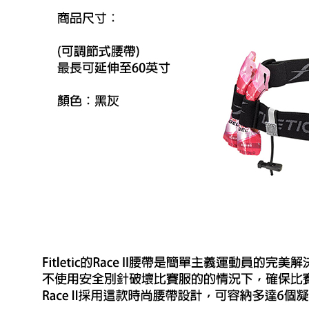
絡購買商品
款買賣價
先享後付
宅配
2.基於同
※ 交易是
資料（包
是否繳費成
每筆NT$1
用，由本
付客戶支
3.完整用
付款後門
【注意事
免運費
１．透過由
交易，需
貨到付款
求債權轉
２．關於
每筆NT$1
https://aft
３．未成
「AFTE
任。
４．使用「
即時審查
結果請求
５．嚴禁
形，恩沛
動。