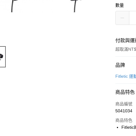
數量
付款與運
超取滿NT$
付款方式
品牌
信用卡一
Fitletic
超商取貨
商品特色
LINE Pay
商品編號
Apple Pay
5041034
商品特色
街口支付
Fitl
悠遊付