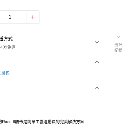
送方式
清除
499免運
紀錄
次付款
 運動腰包
付款
etic的Race II腰帶是簡單主義運動員的完美解決方案