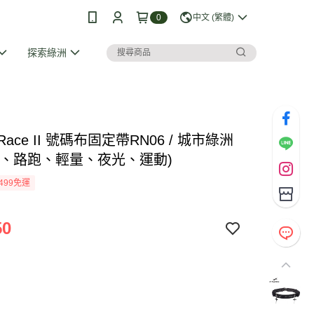
0
中文 (繁體)
探索綠洲
tic Race II 號碼布固定帶RN06 / 城市綠洲
帶、路跑、輕量、夜光、運動)
499免運
50