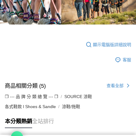
顯示電腦版詳細說明
客服
商品相關分類 (5)
查看全部
❒ --- 品 牌 分 類 總 覽 --- ❒
SOURCE 涼鞋
各式鞋款 l Shoes & Sandle
涼鞋/拖鞋
本分類熱銷
全站排行