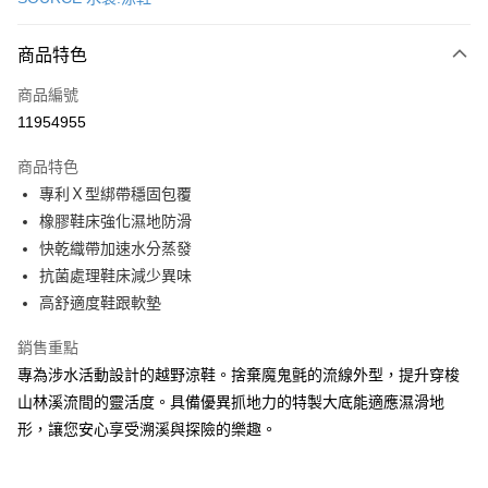
超商取貨付款
商品特色
LINE Pay
商品編號
Apple Pay
11954955
街口支付
商品特色
悠遊付
專利Ｘ型綁帶穩固包覆
Google Pay
橡膠鞋床強化濕地防滑
快乾織帶加速水分蒸發
全盈+PAY
抗菌處理鞋床減少異味
AFTEE先享後付
高舒適度鞋跟軟墊
相關說明
銷售重點
【關於「AFTEE先享後付」】
ATM付款
AFTEE先享後付是「在收到商品之後才付款」的支付方式。 讓您購物簡單
專為涉水活動設計的越野涼鞋。捨棄魔鬼氈的流線外型，提升穿梭
便利好安心！
山林溪流間的靈活度。具備優異抓地力的特製大底能適應濕滑地
１．簡單：不需註冊會員、不需綁卡、不需儲值。
運送方式
２．便利：只要手機號碼，簡訊認證，即可結帳。
形，讓您安心享受溯溪與探險的樂趣。
３．安心：先確認商品／服務後，再付款。
全家取貨付款
每筆NT$60，滿NT$499(含以上)免運費
【「AFTEE先享後付」結帳流程】