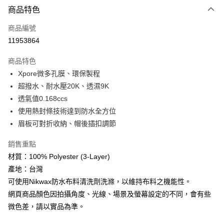
商品特色
LINE Pay
商品編號
Apple Pay
11953864
街口支付
商品特色
悠遊付
Xpore微多孔膜、環保製程
Google Pay
超撥水、耐水壓20K、透濕9K
透氣值0.168ccs
全盈+PAY
使用熱封條技術達到防水全方位
AFTEE先享後付
眉板可對折收納、帽後插扣調節
相關說明
銷售重點
【關於「AFTEE先享後付」】
ATM付款
AFTEE先享後付是「在收到商品之後才付款」的支付方式。 讓您購物簡單
材質：100% Polyester (3-Layer)
便利好安心！
產地：台灣
貨到付款
１．簡單：不需註冊會員、不需綁卡、不需儲值。
２．便利：只要手機號碼，簡訊認證，即可結帳。
可使用Nikwax防水布料清洗劑洗滌，以維持布料之機能性。
３．安心：先確認商品／服務後，再付款。
網頁商品顏色因拍攝角度、光線、場景及螢幕設定的不同，會有些
運送方式
微色差，請以實品為準。
【「AFTEE先享後付」結帳流程】
全家取貨付款
１．於結帳方式選擇「AFTEE先享後付」後，將跳轉至「AFTEE先享後付」