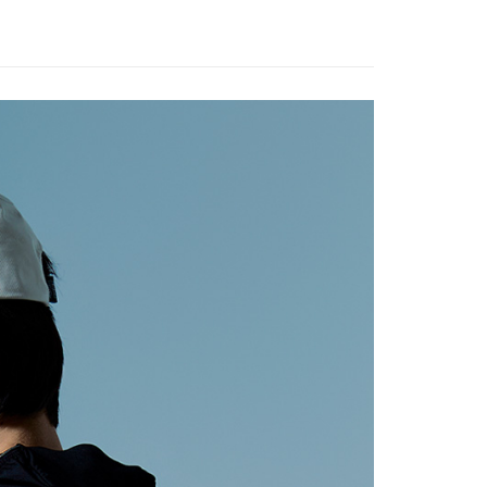
否成功請以「AFTEE先享後付 」之結帳頁面顯示為準，若有關於
功／繳費後需取消欲退款等相關疑問，請聯繫「AFTEE先享後
行 》Hiking
防水帽、保暖帽、遮陽帽
00，滿NT$799(含以上)免運費
援中心」
https://netprotections.freshdesk.com/support/home
牌 分 類 總 覽 --- ❒
ADISI
配件 ♦︎ 遮陽帽、防水帽、
市自取
項】
恩沛科技股份有限公司提供之「AFTEE先享後付」服務完成之
ew Arrivals
春夏機能服飾 l 新品
春夏服飾配件
依本服務之必要範圍內提供個人資料，並將交易相關給付款項請
讓予恩沛科技股份有限公司。
ew Arrivals
運動/越野跑 l 新品
運動跑帽
個人資料處理事宜，請瀏覽以下網址：
30，滿NT$3,000(含以上)免運費
ee.tw/terms/#terms3
年的使用者請事先徵得法定代理人或監護人之同意方可使用
E先享後付」，若未經同意申辦者引起之損失，本公司不負相關責
AFTEE先享後付」時，將依據個別帳號之用戶狀況，依本公司
核予不同之上限額度；若仍有額度不足之情形，本公司將視審查
用戶進行身份認證。
一人註冊多個帳號或使用他人資訊註冊。若發現惡意使用之情
科技股份有限公司將有權停止該用戶之使用額度並採取法律行