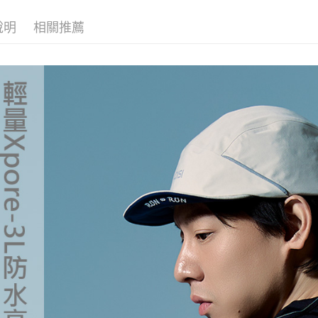
宅配
※ 交易是
是否繳費成
►《 登山健
每筆NT$1
說明
相關推薦
付客戶支
❒ --- 品 
付款後門
【注意事
袖套其他
免運費
１．透過由
❚ 新品上市 N
交易，需
貨到付款
求債權轉
❚ 新品上市 N
２．關於
每筆NT$1
https://aft
３．未成
「AFTE
任。
４．使用「
即時審查
結果請求
５．嚴禁
形，恩沛
動。