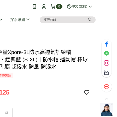
0
中文 (繁體)
探索綠洲
I 輕量Xpore-3L防水高透氣訓練帽
017 經典藍 (S-XL)｜防水帽 運動帽 棒球
孔膜 超撥水 防風 防潑水
499免運
125
L.XL