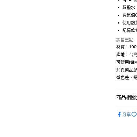
悠遊付
超撥水
透氣值0.
Google Pa
使用熱
全盈+PAY
記憶軟
AFTEE先
銷售重點
相關說明
材質：100% 
【關於「A
產地：台
ATM付款
AFTEE
可使用Ni
便利好安
貨到付款
１．簡單
網頁商品
２．便利
微色差，
３．安心
運送方式
【「AFT
１．於結帳
商品相關分
全家取貨
付」結帳
每筆NT$6
２．訂單
►《 機能配件
３．收到繳
分享
／ATM／
7-11取貨
►《 商品
※ 請注意
每筆NT$6
絡購買商品
❚ 網購限
先享後付
券專區