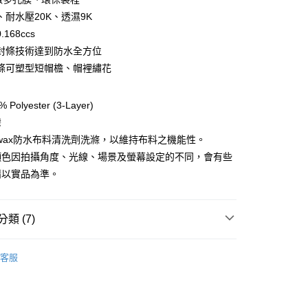
、耐水壓20K、透濕9K
168ccs
y
封條技術達到防水全方位
條可塑型短帽檐、帽裡繡花
享後付
Polyester (3-Layer)
FTEE先享後付」】
灣
先享後付是「在收到商品之後才付款」的支付方式。 讓您購物簡單
kwax防水布料清洗劑洗滌，以維持布料之機能性。
心！
：不需註冊會員、不需綁卡、不需儲值。
顏色因拍攝角度、光線、場景及螢幕設定的不同，會有些
：只要手機號碼，簡訊認證，即可結帳。
請以實品為準。
：先確認商品／服務後，再付款。
EE先享後付」結帳流程】
方式選擇「AFTEE先享後付」後，將跳轉至「AFTEE先享後
類 (7)
付款
頁面，進行簡訊認證並確認金額後，即可完成結帳。
0，滿NT$499(含以上)免運費
成立數日內，您將收到繳費通知簡訊。
 》Accessories
防水帽
費通知簡訊後14天內，點擊此簡訊中的連結，可透過四大超商
客服
網路銀行／等多元方式進行付款，方視為交易完成。
付款
總覽 》
：結帳手續完成當下不需立刻繳費，但若您需要取消訂單，請聯
0，滿NT$799(含以上)免運費
的店家。未經商家同意取消之訂單仍視為有效，需透過AFTEE
定優惠折扣↘福利專區
【服飾折抵】滿額送服飾抵用
繳納相關費用。