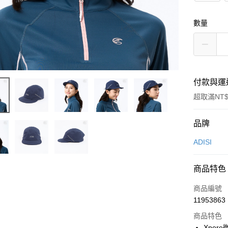
數量
付款與運
超取滿NT$
付款方式
品牌
信用卡一
ADISI
超商取貨
商品特色
LINE Pay
商品編號
Apple Pay
11953863
商品特色
街口支付
Xpor