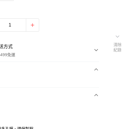
清除
送方式
紀錄
499免運
次付款
付款
e微多孔膜、環保製程